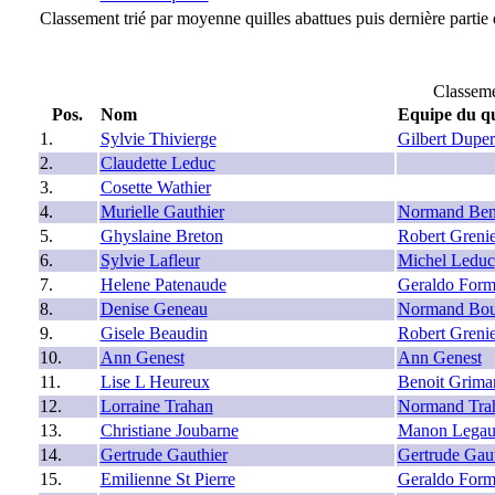
Classement trié par moyenne quilles abattues puis dernière partie 
Classeme
Pos.
Nom
Equipe du qu
1.
Sylvie Thivierge
Gilbert Dupe
2.
Claudette Leduc
3.
Cosette Wathier
4.
Murielle Gauthier
Normand Ben
5.
Ghyslaine Breton
Robert Grenie
6.
Sylvie Lafleur
Michel Leduc
7.
Helene Patenaude
Geraldo Form
8.
Denise Geneau
Normand Bou
9.
Gisele Beaudin
Robert Grenie
10.
Ann Genest
Ann Genest
11.
Lise L Heureux
Benoit Grima
12.
Lorraine Trahan
Normand Tra
13.
Christiane Joubarne
Manon Legau
14.
Gertrude Gauthier
Gertrude Gaut
15.
Emilienne St Pierre
Geraldo Form