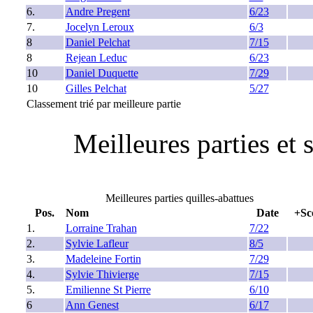
6.
Andre Pregent
6/23
7.
Jocelyn Leroux
6/3
8
Daniel Pelchat
7/15
8
Rejean Leduc
6/23
10
Daniel Duquette
7/29
10
Gilles Pelchat
5/27
Classement trié par meilleure partie
Meilleures parties et 
Meilleures parties quilles-abattues
Pos.
Nom
Date
+Sc
1.
Lorraine Trahan
7/22
2.
Sylvie Lafleur
8/5
3.
Madeleine Fortin
7/29
4.
Sylvie Thivierge
7/15
5.
Emilienne St Pierre
6/10
6
Ann Genest
6/17