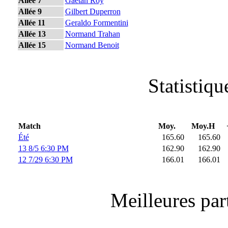
Allée 7
Gaetan Roy
Allée 9
Gilbert Duperron
Allée 11
Geraldo Formentini
Allée 13
Normand Trahan
Allée 15
Normand Benoit
Statistiq
Match
Moy.
Moy.H
Été
165.60
165.60
13 8/5 6:30 PM
162.90
162.90
12 7/29 6:30 PM
166.01
166.01
Meilleures part