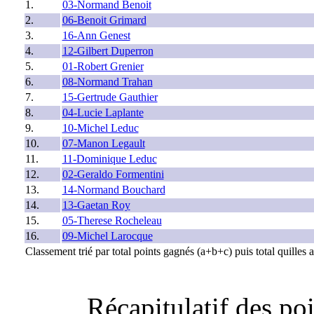
1.
03-Normand Benoit
2.
06-Benoit Grimard
3.
16-Ann Genest
4.
12-Gilbert Duperron
5.
01-Robert Grenier
6.
08-Normand Trahan
7.
15-Gertrude Gauthier
8.
04-Lucie Laplante
9.
10-Michel Leduc
10.
07-Manon Legault
11.
11-Dominique Leduc
12.
02-Geraldo Formentini
13.
14-Normand Bouchard
14.
13-Gaetan Roy
15.
05-Therese Rocheleau
16.
09-Michel Larocque
Classement trié par total points gagnés (a+b+c) puis total quilles 
Récapitulatif des po