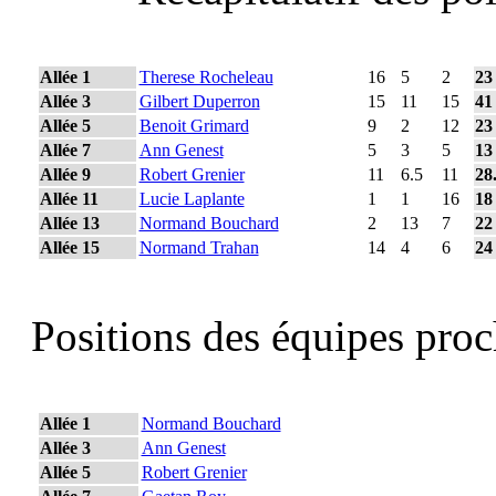
Allée 1
Therese Rocheleau
16
5
2
23
Allée 3
Gilbert Duperron
15
11
15
41
Allée 5
Benoit Grimard
9
2
12
23
Allée 7
Ann Genest
5
3
5
13
Allée 9
Robert Grenier
11
6.5
11
28
Allée 11
Lucie Laplante
1
1
16
18
Allée 13
Normand Bouchard
2
13
7
22
Allée 15
Normand Trahan
14
4
6
24
Positions des équipes pro
Allée 1
Normand Bouchard
Allée 3
Ann Genest
Allée 5
Robert Grenier