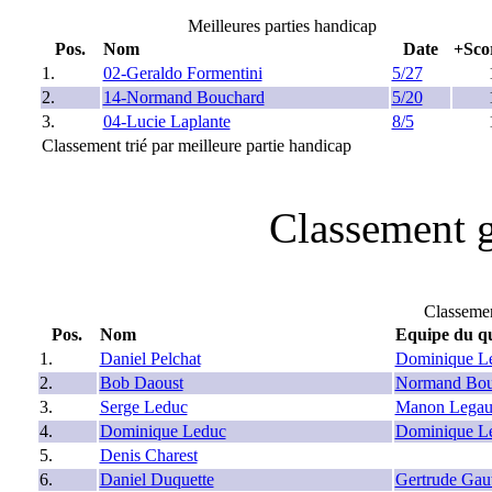
Meilleures parties handicap
Pos.
Nom
Date
+Sco
1.
02-Geraldo Formentini
5/27
2.
14-Normand Bouchard
5/20
3.
04-Lucie Laplante
8/5
Classement trié par meilleure partie handicap
Classement g
Classeme
Pos.
Nom
Equipe du qu
1.
Daniel Pelchat
Dominique L
2.
Bob Daoust
Normand Bou
3.
Serge Leduc
Manon Legau
4.
Dominique Leduc
Dominique L
5.
Denis Charest
6.
Daniel Duquette
Gertrude Gaut