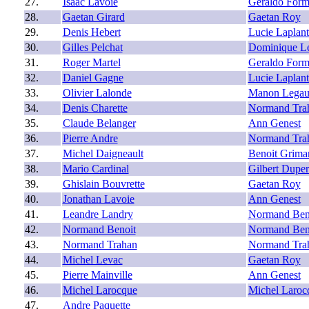
27.
Isaac Lavoie
Geraldo Form
28.
Gaetan Girard
Gaetan Roy
29.
Denis Hebert
Lucie Laplant
30.
Gilles Pelchat
Dominique L
31.
Roger Martel
Geraldo Form
32.
Daniel Gagne
Lucie Laplant
33.
Olivier Lalonde
Manon Legau
34.
Denis Charette
Normand Tra
35.
Claude Belanger
Ann Genest
36.
Pierre Andre
Normand Tra
37.
Michel Daigneault
Benoit Grima
38.
Mario Cardinal
Gilbert Dupe
39.
Ghislain Bouvrette
Gaetan Roy
40.
Jonathan Lavoie
Ann Genest
41.
Leandre Landry
Normand Ben
42.
Normand Benoit
Normand Ben
43.
Normand Trahan
Normand Tra
44.
Michel Levac
Gaetan Roy
45.
Pierre Mainville
Ann Genest
46.
Michel Larocque
Michel Laroc
47.
Andre Paquette