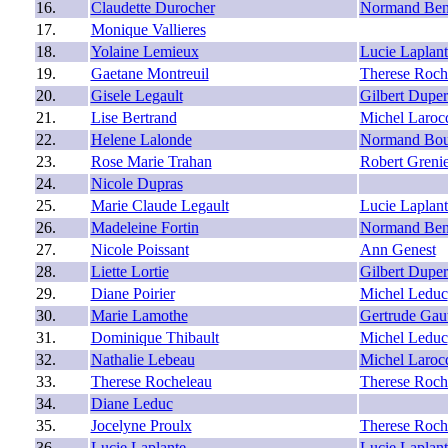
16.
Claudette Durocher
Normand Ben
17.
Monique Vallieres
18.
Yolaine Lemieux
Lucie Laplant
19.
Gaetane Montreuil
Therese Roch
20.
Gisele Legault
Gilbert Dupe
21.
Lise Bertrand
Michel Laroc
22.
Helene Lalonde
Normand Bou
23.
Rose Marie Trahan
Robert Grenie
24.
Nicole Dupras
25.
Marie Claude Legault
Lucie Laplant
26.
Madeleine Fortin
Normand Ben
27.
Nicole Poissant
Ann Genest
28.
Liette Lortie
Gilbert Dupe
29.
Diane Poirier
Michel Leduc
30.
Marie Lamothe
Gertrude Gaut
31.
Dominique Thibault
Michel Leduc
32.
Nathalie Lebeau
Michel Laroc
33.
Therese Rocheleau
Therese Roch
34.
Diane Leduc
35.
Jocelyne Proulx
Therese Roch
36.
Lucie Laplante
Lucie Laplant