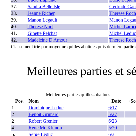
37.
Sandra Belle Isle
Gertrude Gaut
38.
Jeanne Richer
Therese Roch
39.
Manon Legault
Manon Legau
40.
Therese Noel
Michel Laroc
41.
Ginette Pelchat
Michel Leduc
42.
Madeleine D Amour
Therese Roch
Classement trié par moyenne quilles abattues puis dernière partie 
Meilleures parties et 
Meilleures parties quilles-abattues
Pos.
Nom
Date
+Sc
1.
Dominique Leduc
6/17
2
Benoit Grimard
5/27
2
Robert Grenier
6/23
4.
Rene Mc Kinnon
5/20
5.
Serge Leduc
6/3