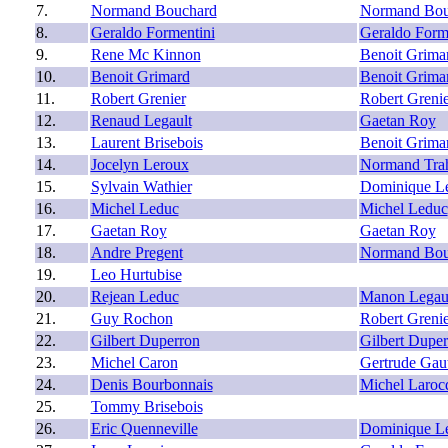
7.
Normand Bouchard
Normand Bou
8.
Geraldo Formentini
Geraldo Form
9.
Rene Mc Kinnon
Benoit Grima
10.
Benoit Grimard
Benoit Grima
11.
Robert Grenier
Robert Grenie
12.
Renaud Legault
Gaetan Roy
13.
Laurent Brisebois
Benoit Grima
14.
Jocelyn Leroux
Normand Tra
15.
Sylvain Wathier
Dominique L
16.
Michel Leduc
Michel Leduc
17.
Gaetan Roy
Gaetan Roy
18.
Andre Pregent
Normand Bou
19.
Leo Hurtubise
20.
Rejean Leduc
Manon Legau
21.
Guy Rochon
Robert Grenie
22.
Gilbert Duperron
Gilbert Dupe
23.
Michel Caron
Gertrude Gaut
24.
Denis Bourbonnais
Michel Laroc
25.
Tommy Brisebois
26.
Eric Quenneville
Dominique L