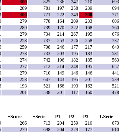
3
300
825
236
247
210
693
0
289
781
197
258
239
694
3
300
771
222
249
300
771
0
279
778
164
209
233
606
3
289
739
170
222
168
560
1
279
734
214
267
195
676
6
258
737
253
226
258
737
6
259
708
246
177
217
640
9
278
733
203
195
183
581
1
274
742
196
182
185
563
0
277
712
214
248
195
657
0
279
710
149
146
146
441
4
258
647
143
195
201
539
6
193
521
166
193
162
521
1
201
538
201
117
160
478
+Score
+Série
P1
P2
P3
T.Série
9
266
713
204
259
210
673
6
279
698
204
229
177
610