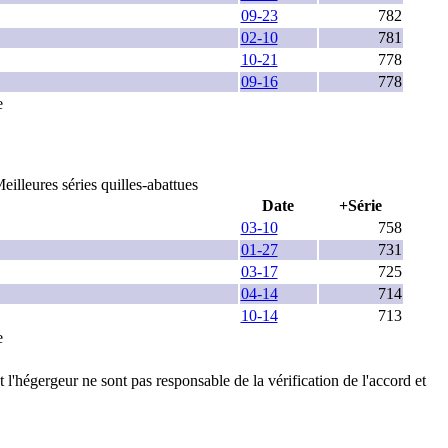
09-23
782
02-10
781
10-21
778
09-16
778
e
eilleures séries quilles-abattues
Date
+Série
03-10
758
01-27
731
03-17
725
04-14
714
10-14
713
e
t l'hégergeur ne sont pas responsable de la vérification de l'accord et