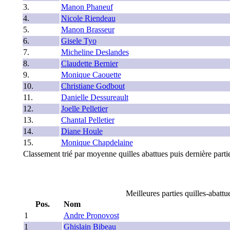
3.
Manon Phaneuf
4.
Nicole Riendeau
5.
Manon Brasseur
6.
Gisele Tyo
7.
Micheline Deslandes
8.
Claudette Bernier
9.
Monique Caouette
10.
Christiane Godbout
11.
Danielle Dessureault
12.
Joelle Pelletier
13.
Chantal Pelletier
14.
Diane Houle
15.
Monique Chapdelaine
Classement trié par moyenne quilles abattues puis dernière partie
Meilleures parties quilles-abattu
Pos.
Nom
1
Andre Pronovost
1
Ghislain Bibeau