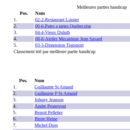
Meilleures parties handicap
Pos.
Nom
1.
02-2-Restaurant Lussier
2.
06-6-Pates a tartes Quebecoise
3.
04-4-Vieux Duluth
4.
08-8-Atelier Mecanique Jean Savard
5.
03-3-Dimension Transport
Classement trié par meilleure partie handicap
Pos.
Nom
1.
Guillaume St Amand
2.
Guillaume P St-Amand
3.
Johnny Jeanson
4.
Andre Pronovost
5.
Benoit Pelletier
6.
Pierre Heine
7.
Michel Dion