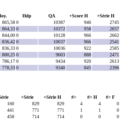
oy.
Hdp
QA
+Score H
+Série H
865,58
0
10387
946
2745
864,33
0
10372
958
2657
844,00
0
10128
966
2662
836,42
0
10037
966
2541
836,33
0
10036
922
2585
800,25
0
9603
888
2471
786,17
0
9434
920
2613
778,33
0
9340
845
2396
Série
+Série
+Série H
#>
#> H
#> F
160
829
829
4
4
0
441
771
771
1
1
0
458
714
714
0
0
0