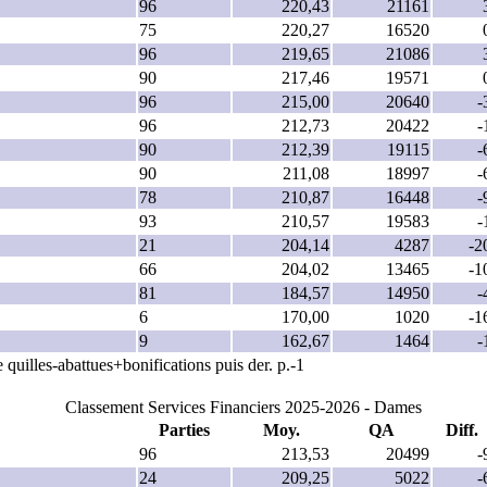
96
220,43
21161
75
220,27
16520
96
219,65
21086
90
217,46
19571
96
215,00
20640
-
96
212,73
20422
-
90
212,39
19115
-
90
211,08
18997
-
78
210,87
16448
-
93
210,57
19583
-
21
204,14
4287
-2
66
204,02
13465
-1
81
184,57
14950
-
6
170,00
1020
-1
9
162,67
1464
-
 quilles-abattues+bonifications puis der. p.-1
Classement Services Financiers 2025-2026 - Dames
Parties
Moy.
QA
Diff.
96
213,53
20499
-
24
209,25
5022
-