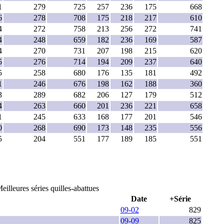
1
279
725
257
236
175
668
6
278
708
175
218
217
610
4
272
758
213
256
272
741
4
248
659
182
236
169
587
4
270
731
207
198
215
620
5
276
714
194
209
237
640
5
258
680
176
135
181
492
1
246
676
198
162
188
360
3
289
682
206
127
179
512
4
263
660
201
236
221
658
1
245
633
168
177
201
546
0
268
690
173
148
235
556
5
204
551
177
189
185
551
eilleures séries quilles-abattues
Date
+Série
09-02
829
09-09
825