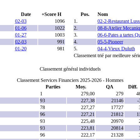
Date
+Score H
Pos.
Nom
02-03
1096
1.
02-2-Restaurant Luss
01-06
1022
2.
08-8-Atelier Mecaniq
01-27
1003
3.
06-6-Pates a tartes Q
02-03
991
4.
05-5-Pioneer
01-20
981
5.
04-4-Vieux Duluth
Classement trié par meilleure sér
Classement général individuels
Classement Services Financiers 2025-2026 - Hommes
Parties
Moy.
QA
Diff.
1
279,00
279
4
93
227,38
21146
-
78
227,27
17727
96
227,21
21812
1
93
225,48
20970
93
223,81
20814
96
222,17
21328