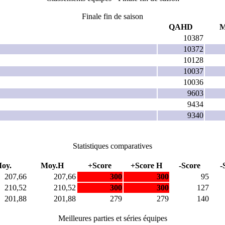
Finale fin de saison
QAHD
M
10387
10372
10128
10037
10036
9603
9434
9340
Statistiques comparatives
oy.
Moy.H
+Score
+Score H
-Score
-
207,66
207,66
300
300
95
210,52
210,52
300
300
127
201,88
201,88
279
279
140
Meilleures parties et séries équipes