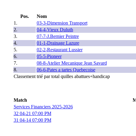
Pos.
Nom
1.
03-3-Dimension Transport
2.
04-4-Vieux Duluth
3.
07-7-J.Bernier Peintre
4.
01-1-Drainage Lazure
5.
02-2-Restaurant Lussier
6.
05-5-Pioneer
7.
08-8-Atelier Mecanique Jean Savard
8.
06-6-Pates a tartes Quebecoise
Classement trié par total quilles abattues+handicap
Match
M
Services Financiers 2025-2026
32 04-21 07:00 PM
31 04-14 07:00 PM