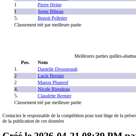
1
Pierre Heine
1
Serge Bibeau
5.
Benoit Pelletier
Classement trié par meilleure partie
Meilleures parties quilles-abattu
Pos.
Nom
1.
Danielle Dessureault
2
Lucie Bernier
2
Manon Phaneuf
4.
Nicole Riendeau
5.
Claudette Bernier
Classement trié par meilleure partie
Contactez le responsable de la compétition pour tout litige de la présen
de la publication de ces données
Créé le 2026-04-21 08:39 PM p