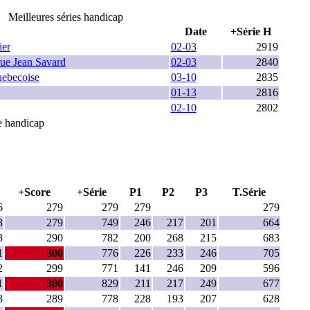
Meilleures séries handicap
Date
+Série H
ier
02-03
2919
ue Jean Savard
02-03
2840
uebecoise
03-10
2835
01-13
2816
02-10
2802
ie handicap
+Score
+Série
P1
P2
P3
T.Série
6
279
279
279
279
3
279
749
246
217
201
664
3
290
782
200
268
215
683
1
300
776
226
233
246
705
2
299
771
141
246
209
596
1
300
829
211
217
249
677
3
289
778
228
193
207
628