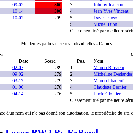
09-02
300
3.
Johnny Jeanson
10-14
300
4.
Jean-Yves Vincent
10-07
299
5
Dave Jeanson
5
Michel Dion
Classement trié par meilleure séri
Meilleures parties et séries individuelles - Dames
es
M
Date
+Score
Pos.
Nom
02-03
289
1.
Manon Brasseur
09-02
279
2.
Micheline Deslandes
03-17
279
3.
Manon Phaneuf
01-06
278
4.
Claudette Bernier
04-14
276
5.
Lucie Cloutier
Classement trié par meilleure séri
ce d'un nom qui n'a pas donné son autorisation, le propriétaire du site e
ar
Lexer BW2 By EzBowl