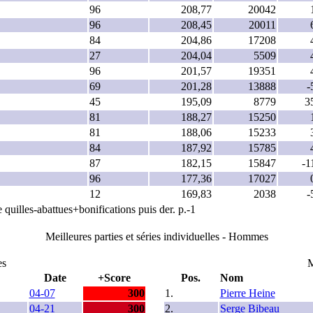
96
208,77
20042
96
208,45
20011
84
204,86
17208
27
204,04
5509
96
201,57
19351
69
201,28
13888
-
45
195,09
8779
3
81
188,27
15250
81
188,06
15233
84
187,92
15785
87
182,15
15847
-1
96
177,36
17027
12
169,83
2038
-
 quilles-abattues+bonifications puis der. p.-1
Meilleures parties et séries individuelles - Hommes
es
M
Date
+Score
Pos.
Nom
04-07
300
1.
Pierre Heine
04-21
300
2.
Serge Bibeau