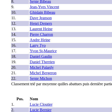
8.
Serge Bibeau
9.
Jean-Yves Vincent
10.
Ghislain Bibeau
11.
Dave Jeanson
12.
Henri Demers
13.
Laurent Heine
14.
Pierre Charron
15.
Andre Heine
16.
Larry Tyo
17.
Yvon St-Maurice
18.
Daniel Gaulin
19.
Daniel Therrien
20.
Michel Palardy
21.
Michel Bergeron
22.
Serge Michon
Classement trié par moyenne quilles abattues puis dernière partie
Pos.
Nom
1.
Lucie Cloutier
2.
Lucie Bernier