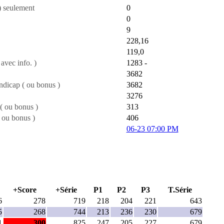
) seulement
0
0
9
228,16
119,0
avec info. )
1283 -
3682
andicap ( ou bonus )
3682
3276
( ou bonus )
313
 ou bonus )
406
06-23 07:00 PM
+Score
+Série
P1
P2
P3
T.Série
6
278
719
218
204
221
643
5
268
744
213
236
230
679
1
300
825
247
205
227
679