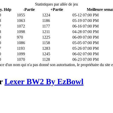
Statistiques par allée de jeu
y. Hdp
-Partie
+Partie
Meilleure semai
0
1055
1224
05-12 07:00 PM
3
1063
1186
05-19 07:00 PM
7
1072
1177
06-16 07:00 PM
3
1098
1211
04-28 07:00 PM
0
970
1225
06-09 07:00 PM
0
1086
1158
05-05 07:00 PM
7
1193
1283
05-26 07:00 PM
0
1099
1245
06-02 07:00 PM
0
1070
1128
06-23 07:00 PM
ce d'un nom qui n'a pas donné son autorisation, le propriétaire du site e
ar
Lexer BW2 By EzBowl