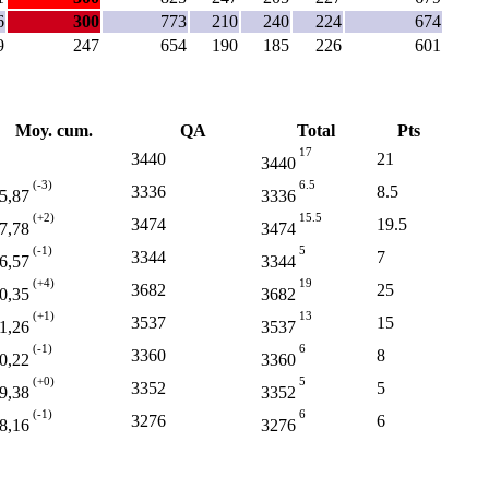
6
300
773
210
240
224
674
9
247
654
190
185
226
601
Moy. cum.
QA
Total
Pts
17
3440
21
3440
(-3)
6.5
3336
8.5
5,87
3336
(+2)
15.5
3474
19.5
7,78
3474
(-1)
5
3344
7
6,57
3344
(+4)
19
3682
25
0,35
3682
(+1)
13
3537
15
1,26
3537
(-1)
6
3360
8
0,22
3360
(+0)
5
3352
5
9,38
3352
(-1)
6
3276
6
8,16
3276