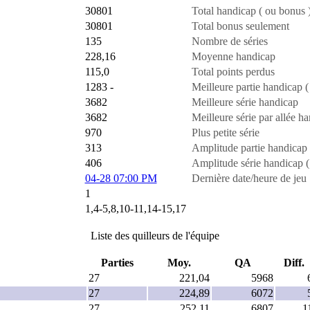
30801
Total handicap ( ou bonus 
30801
Total bonus seulement
135
Nombre de séries
228,16
Moyenne handicap
115,0
Total points perdus
1283 -
Meilleure partie handicap ( 
3682
Meilleure série handicap
3682
Meilleure série par allée h
970
Plus petite série
313
Amplitude partie handicap 
406
Amplitude série handicap (
04-28 07:00 PM
Dernière date/heure de jeu
1
1,4-5,8,10-11,14-15,17
Liste des quilleurs de l'équipe
Parties
Moy.
QA
Diff.
27
221,04
5968
27
224,89
6072
27
252,11
6807
1