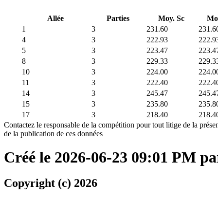
Allée
Parties
Moy. Sc
Mo
1
3
231.60
231.6
4
3
222.93
222.9
5
3
223.47
223.4
8
3
229.33
229.3
10
3
224.00
224.0
11
3
222.40
222.4
14
3
245.47
245.4
15
3
235.80
235.8
17
3
218.40
218.4
Contactez le responsable de la compétition pour tout litige de la présen
de la publication de ces données
Créé le 2026-06-23 09:01 PM p
Copyright (c) 2026