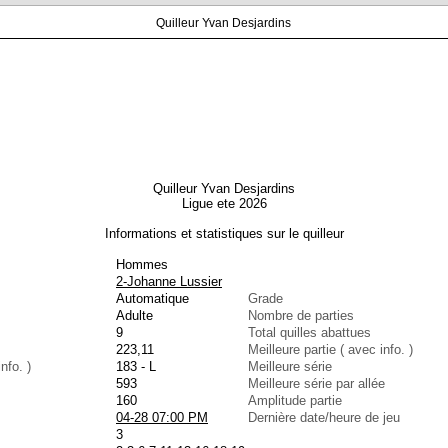
Quilleur Yvan Desjardins
Quilleur Yvan Desjardins
Ligue ete 2026
Informations et statistiques sur le quilleur
Hommes
2-Johanne Lussier
Automatique
Grade
Adulte
Nombre de parties
9
Total quilles abattues
223,11
Meilleure partie ( avec info. )
nfo. )
183 - L
Meilleure série
593
Meilleure série par allée
160
Amplitude partie
04-28 07:00 PM
Dernière date/heure de jeu
3