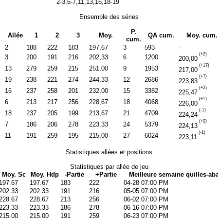
2-3,6-7,11,13,16,18-19
Ensemble des séries
P.
Allée
1
2
3
Moy.
QA cum.
Moy. cum.
cum.
2
188
222
183
197,67
3
593
-
(+2)
3
200
191
216
202,33
6
1200
200,00
(+17)
13
279
259
215
251,00
9
1953
217,00
(+7)
19
238
221
274
244,33
12
2686
223,83
(+2)
16
237
258
201
232,00
15
3382
225,47
(+1)
6
213
217
256
228,67
18
4068
226,00
(-1)
18
237
205
199
213,67
21
4709
224,24
(+0)
7
186
206
278
223,33
24
5379
224,13
(-1)
11
191
259
195
215,00
27
6024
223,11
Statistiques allées et positions
Statistiques par allée de jeu
Moy. Sc
Moy. Hdp
-Partie
+Partie
Meilleure semaine quilles-aba
197.67
197.67
183
222
04-28 07:00 PM
202.33
202.33
191
216
05-05 07:00 PM
228.67
228.67
213
256
06-02 07:00 PM
223.33
223.33
186
278
06-16 07:00 PM
215.00
215.00
191
259
06-23 07:00 PM