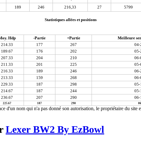
189
246
216,33
27
5799
Statistiques allées et positions
Moy. Hdp
-Partie
+Partie
Meilleure se
214.33
177
267
04-
189.67
176
202
05-
207.33
204
210
06-
211.33
201
225
05-
216.33
189
246
06-
213.33
159
268
06-
229.33
187
298
05-
214.67
187
244
05-
236.67
207
290
06-
225.67
187
290
06
ce d'un nom qui n'a pas donné son autorisation, le propriétaire du site e
ar
Lexer BW2 By EzBowl