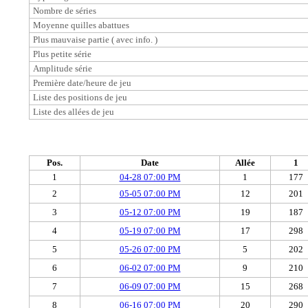
Nombre de séries
Moyenne quilles abattues
Plus mauvaise partie ( avec info. )
Plus petite série
Amplitude série
Première date/heure de jeu
Liste des positions de jeu
Liste des allées de jeu
Pos.
Date
Allée
1
1
04-28 07:00 PM
1
177
2
05-05 07:00 PM
12
201
3
05-12 07:00 PM
19
187
4
05-19 07:00 PM
17
298
5
05-26 07:00 PM
5
202
6
06-02 07:00 PM
9
210
7
06-09 07:00 PM
15
268
8
06-16 07:00 PM
20
290