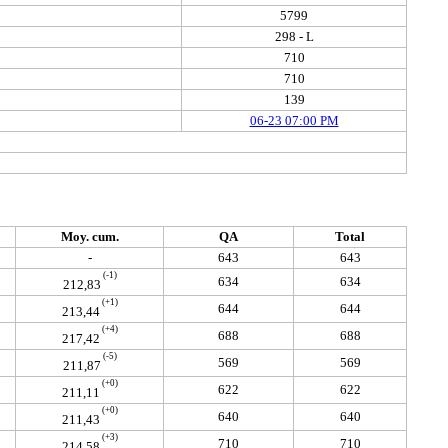
5799
298 - L
710
710
139
06-23 07:00 PM
Moy. cum.
QA
Total
-
643
643
(-1)
634
634
212,83
(+1)
644
644
213,44
(+4)
688
688
217,42
(-5)
569
569
211,87
(+0)
622
622
211,11
(+0)
640
640
211,43
(+3)
710
710
214,58