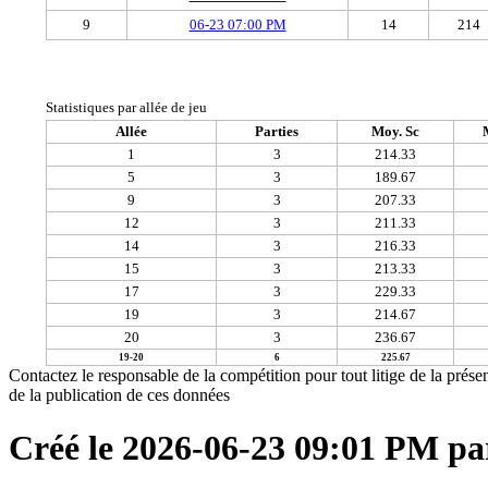
9
06-23 07:00 PM
14
214
Statistiques par allée de jeu
Allée
Parties
Moy. Sc
1
3
214.33
5
3
189.67
9
3
207.33
12
3
211.33
14
3
216.33
15
3
213.33
17
3
229.33
19
3
214.67
20
3
236.67
19-20
6
225.67
Contactez le responsable de la compétition pour tout litige de la présen
de la publication de ces données
Créé le 2026-06-23 09:01 PM p