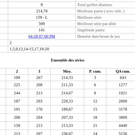
9
Total quilles abattues
214,78
Meilleure partie ( avec info. )
159 - L
Meilleure série
569
Meilleure série par allée
141
Amplitude partie
04-28 07:00 PM
Dernière date/heure de jeu
2
1,5,9,12,14-15,17,19-20
Ensemble des séries
2
3
Moy.
P. cum.
QA cum.
199
267
214,33
3
643
225
208
211,33
6
1277
244
213
214,67
9
1921
187
203
229,33
12
2609
191
176
189,67
15
3178
208
204
207,33
18
3800
159
213
213,33
21
4440
213
207
236,67
24
5150