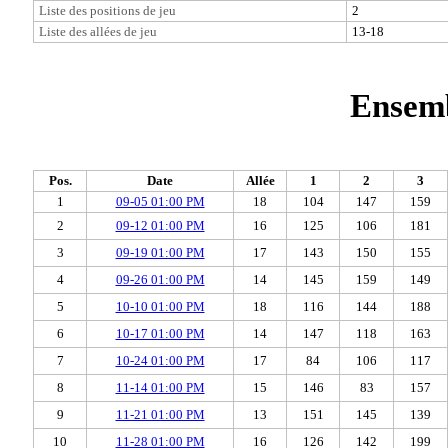
Liste des positions de jeu
2
Liste des allées de jeu
13-18
Ensemb
Pos.
Date
Allée
1
2
3
1
09-05 01:00 PM
18
104
147
159
2
09-12 01:00 PM
16
125
106
181
3
09-19 01:00 PM
17
143
150
155
4
09-26 01:00 PM
14
145
159
149
5
10-10 01:00 PM
18
116
144
188
6
10-17 01:00 PM
14
147
118
163
7
10-24 01:00 PM
17
84
106
117
8
11-14 01:00 PM
15
146
83
157
9
11-21 01:00 PM
13
151
145
139
10
11-28 01:00 PM
16
126
142
199