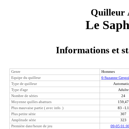
Quilleur
Le Saph
Informations et st
Genre
Hommes
Equipe du quilleur
6-Suzanne Gregoi
Type de quilleur
Automati
Type d'age
Adulte
Nombre de séries
24
Moyenne quilles abattues
159,47
Plus mauvaise partie ( avec info. )
83 - L1
Plus petite série
307
Amplitude série
323
Première date/heure de jeu
09-05 01:0