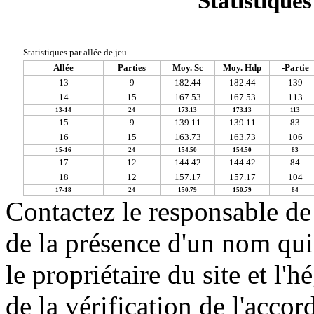
Statistiques
Statistiques par allée de jeu
Allée
Parties
Moy. Sc
Moy. Hdp
-Partie
13
9
182.44
182.44
139
14
15
167.53
167.53
113
13-14
24
173.13
173.13
113
15
9
139.11
139.11
83
16
15
163.73
163.73
106
15-16
24
154.50
154.50
83
17
12
144.42
144.42
84
18
12
157.17
157.17
104
17-18
24
150.79
150.79
84
Contactez le responsable de 
de la présence d'un nom qui
le propriétaire du site et l'
de la vérification de l'accor