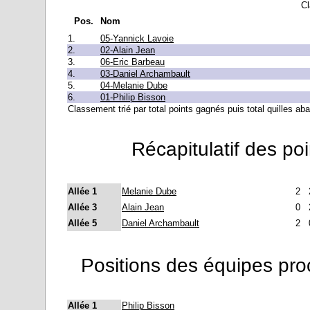
Cl
Pos.
Nom
1.
05-Yannick Lavoie
2.
02-Alain Jean
3.
06-Eric Barbeau
4.
03-Daniel Archambault
5.
04-Melanie Dube
6.
01-Philip Bisson
Classement trié par total points gagnés puis total quilles a
Récapitulatif des po
Allée 1
Melanie Dube
2
Allée 3
Alain Jean
0
Allée 5
Daniel Archambault
2
Positions des équipes pro
Allée 1
Philip Bisson