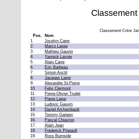
Classement 
Classement Cntre Jar
Pos.
Nom
1.
Jocelyn Carre
2.
Marco Lajoie
3.
Mathieu Gauvin
4.
Yannick Lavoie
5.
Alain Carre
6.
Eric Barbeau
7.
Simon Anctil
8.
Jacques Laine
9.
Alexandre St-Pierre
10.
Felix Clermont
11.
Pierre-Olivier Trudel
12.
Pierre Laine
13.
Ludovic Gauvin
14.
Daniel Archambault
15.
Tommy Gariepy
16.
Pascal Chiavron
17.
Alain Jean
18.
Frederick Pineault
19.
Ross Burnside