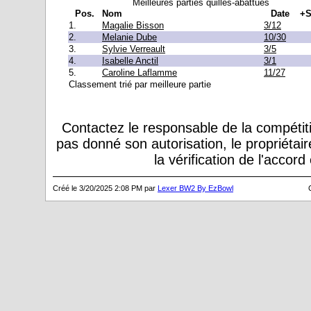
Meilleures parties quilles-abattues
Pos.
Nom
Date
+S
1.
Magalie Bisson
3/12
2.
Melanie Dube
10/30
3.
Sylvie Verreault
3/5
4.
Isabelle Anctil
3/1
5.
Caroline Laflamme
11/27
Classement trié par meilleure partie
Contactez le responsable de la compétiti
pas donné son autorisation, le propriétai
la vérification de l'accor
Créé le 3/20/2025 2:08 PM par
Lexer BW2 By EzBowl