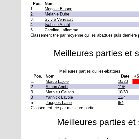
Pos.
Nom
1.
Magalie Bisson
2.
Melanie Dube
3.
Sylvie Verreault
4.
Isabelle Anctil
5.
Caroline Laflamme
Classement trié par moyenne quilles abattues puis dernière pa
Meilleures parties et 
Meilleures parties quilles-abattues
Pos.
Nom
Date
+S
1.
Marco Lajoie
10/23
2.
Simon Anctil
11/6
3
Mathieu Gauvin
10/30
3
Yannick Lavoie
12/4
5.
Jacques Laine
9/4
Classement trié par meilleure partie
Meilleures parties et