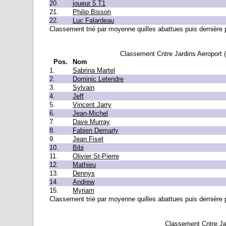
20.
joueur 5 T1
21.
Philip Bisson
22.
Luc Falardeau
Classement trié par moyenne quilles abattues puis dernière pa
Classement Cntre Jardins Aeroport 
Pos.
Nom
1.
Sabrina Martel
2.
Dominic Letendre
3.
Sylvain
4.
Jeff
5.
Vincent Jarry
6.
Jean-Michel
7.
Dave Murray
8.
Fabien Demarly
9.
Jean Fiset
10.
Bibi
11.
Olivier St-Pierre
12.
Mathieu
13.
Dennys
14.
Andrew
15.
Myriam
Classement trié par moyenne quilles abattues puis dernière pa
Classement Cntre Ja