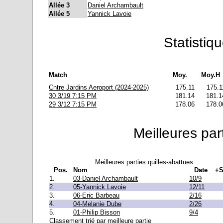
Allée 3
Daniel Archambault
Allée 5
Yannick Lavoie
Statistiq
Match
Moy.
Moy.H
Cntre Jardins Aeroport (2024-2025)
175.11
175.1
30 3/19 7:15 PM
181.14
181.1
29 3/12 7:15 PM
178.06
178.0
Meilleures par
Meilleures parties quilles-abattues
Pos.
Nom
Date
+S
1.
03-Daniel Archambault
10/9
2.
05-Yannick Lavoie
12/11
3.
06-Eric Barbeau
2/16
4.
04-Melanie Dube
2/26
5.
01-Philip Bisson
9/4
Classement trié par meilleure partie