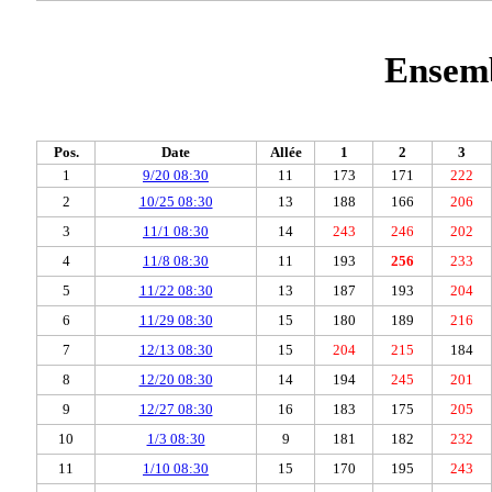
Ensemb
Pos.
Date
Allée
1
2
3
1
9/20 08:30
11
173
171
222
2
10/25 08:30
13
188
166
206
3
11/1 08:30
14
243
246
202
4
11/8 08:30
11
193
256
233
5
11/22 08:30
13
187
193
204
6
11/29 08:30
15
180
189
216
7
12/13 08:30
15
204
215
184
8
12/20 08:30
14
194
245
201
9
12/27 08:30
16
183
175
205
10
1/3 08:30
9
181
182
232
11
1/10 08:30
15
170
195
243