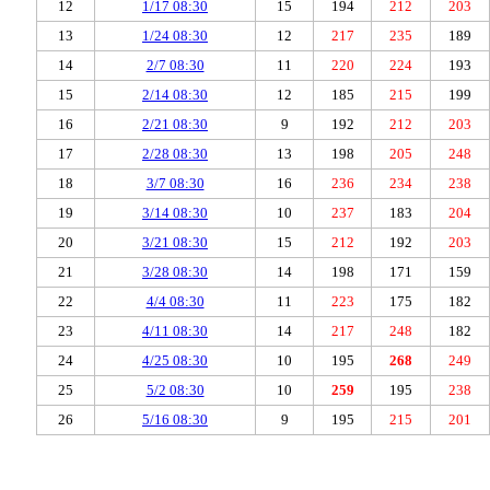
12
1/17 08:30
15
194
212
203
13
1/24 08:30
12
217
235
189
14
2/7 08:30
11
220
224
193
15
2/14 08:30
12
185
215
199
16
2/21 08:30
9
192
212
203
17
2/28 08:30
13
198
205
248
18
3/7 08:30
16
236
234
238
19
3/14 08:30
10
237
183
204
20
3/21 08:30
15
212
192
203
21
3/28 08:30
14
198
171
159
22
4/4 08:30
11
223
175
182
23
4/11 08:30
14
217
248
182
24
4/25 08:30
10
195
268
249
25
5/2 08:30
10
259
195
238
26
5/16 08:30
9
195
215
201