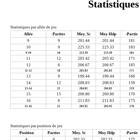
Statistiques
Statistiques par allée de jeu
Allée
Parties
Moy. Sc
Moy Hdp
-Partie
9
9
201.44
201.44
181
10
9
225.33
225.33
183
9-10
18
213.39
213.39
181
11
12
205.42
205.42
171
12
6
206.67
206.67
185
11-12
18
205.83
205.83
171
13
9
199.44
199.44
166
14
12
208.83
208.83
159
13-14
21
204.81
204.81
159
15
15
200.80
200.80
170
16
6
211.83
211.83
175
15-16
21
203.95
203.95
170
Statistiques par position de jeu
Position
Parties
Moy. Sc
Moy Hdp
-Partie
4
6
202.33
202.33
175