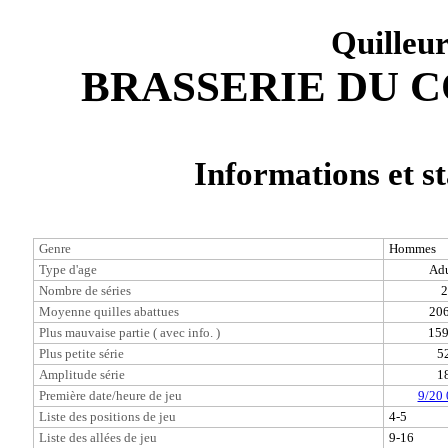
Quilleu
BRASSERIE DU C
Informations et st
Genre
Hommes
Type d'age
Adu
Nombre de séries
2
Moyenne quilles abattues
206
Plus mauvaise partie ( avec info. )
159
Plus petite série
5
Amplitude série
1
Première date/heure de jeu
9/20 
Liste des positions de jeu
4-5
Liste des allées de jeu
9-16