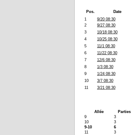
Pos.
Date
1
9/20 08:30
2
9/27 08:30
3
10/18 08:30
4
10/25 08:30
5
11/1 08:30
6
11/22 08:30
7
12/6 08:30
8
1/3 08:30
9
1/24 08:30
10
3/7 08:30
11
3/21 08:30
Allée
Parties
9
3
10
3
9-10
6
11
3