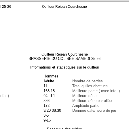
 25-26
Quilleur Rejean Courchesne
Quilleur Rejean Courchesne
BRASSERIE DU COLISÉE SAMEDI 25-26
Informations et statistiques sur le quilleur
Hommes
Adulte
Nombre de parties
11
Total quilles abattues
163.18
Meilleure partie ( avec info. )
nfo. )
94 - L1
Meilleure série
386
Meilleure série par allée
172
Amplitude partie
9/20 08:30
Dernière date/heure de jeu
3-5
9-16