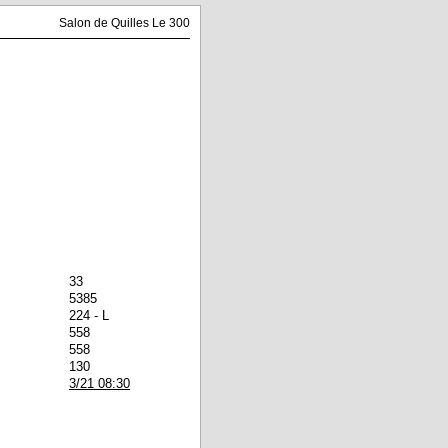
Salon de Quilles Le 300
33
5385
224 - L
558
558
130
3/21 08:30