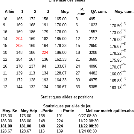
Ensemble des séries
P.
Allée
1
2
3
Moy.
QA cum.
Moy. cum.
cum.
16
165
172
158
165.00
3
495
-
(+6)
9
169
168
191
176.00
6
1023
170.50
(+3)
16
169
186
179
178.00
9
1557
173.00
(+3)
14
204
169
182
185.00
12
2112
176.00
(+1)
15
205
169
164
179.33
15
2650
176.67
(+2)
10
148
186
224
186.00
18
3208
178.22
(-2)
12
184
167
136
162.33
21
3695
175.95
(-5)
16
170
137
94
133.67
24
4096
170.67
(-4)
11
139
113
134
128.67
27
4482
166.00
(+0)
13
172
128
193
164.33
30
4975
165.83
(-2)
12
144
132
134
136.67
33
5385
163.18
Statistiques allées et positions
Statistiques par allée de jeu
Moy. Sc
Moy Hdp
-Partie
+Partie
Meileur match quilles-aba
176.00
176.00
168
191
9/27 08:30
186.00
186.00
148
224
11/22 08:30
181.00
181.00
148
224
11/22 08:30
128.67
128.67
113
139
1/24 08:30