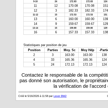
9-10
24
172.83
172.83
124
11
12
170.08
170.08
151
12
3
182.33
182.33
174
11-12
15
172.53
172.53
151
13
6
160.00
160.00
139
14
9
159.67
159.67
129
13-14
15
159.80
159.80
129
16
6
157.33
157.33
138
Statistiques par position de jeu
Position
Parties
Moy. Sc
Moy Hdp
-Parti
2
3
163.00
163.00
138
4
33
165.36
165.36
124
5
24
172.13
172.13
124
Contactez le responsable de la compétiti
pas donné son autorisation, le propriétai
la vérification de l'accor
Créé le 5/16/2026 à 11:58 par
Lexer BW2