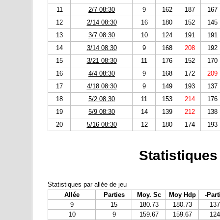
11
2/7 08:30
9
162
187
167
12
2/14 08:30
16
180
152
145
13
3/7 08:30
10
124
191
191
14
3/14 08:30
9
168
208
192
15
3/21 08:30
11
176
152
170
16
4/4 08:30
9
168
172
209
17
4/18 08:30
9
149
193
137
18
5/2 08:30
11
153
214
176
19
5/9 08:30
14
139
212
138
20
5/16 08:30
12
180
174
193
Statistiques
Statistiques par allée de jeu
Allée
Parties
Moy. Sc
Moy Hdp
-Part
9
15
180.73
180.73
137
10
9
159.67
159.67
124