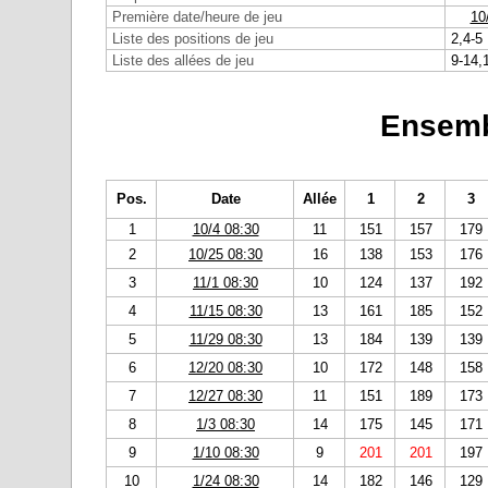
Première date/heure de jeu
10
Liste des positions de jeu
2,4-5
Liste des allées de jeu
9-14,
Ensemb
Pos.
Date
Allée
1
2
3
1
10/4 08:30
11
151
157
179
2
10/25 08:30
16
138
153
176
3
11/1 08:30
10
124
137
192
4
11/15 08:30
13
161
185
152
5
11/29 08:30
13
184
139
139
6
12/20 08:30
10
172
148
158
7
12/27 08:30
11
151
189
173
8
1/3 08:30
14
175
145
171
9
1/10 08:30
9
201
201
197
10
1/24 08:30
14
182
146
129