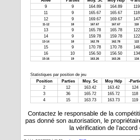
Allée
Parties
Moy. Sc
Moy Hdp
-Part
9
9
164.89
164.89
119
11
9
165.67
165.67
118
12
9
169.67
169.67
147
11-12
18
167.67
167.67
118
13
9
165.78
165.78
122
14
9
159.78
159.78
122
13-14
18
162.78
162.78
122
15
9
170.78
170.78
146
16
10
156.50
156.50
134
15-16
19
163.26
163.26
134
Statistiques par position de jeu
Position
Parties
Moy. Sc
Moy Hdp
-Parti
2
12
163.42
163.42
124
3
36
165.72
165.72
118
4
15
163.73
163.73
119
Contactez le responsable de la compétiti
pas donné son autorisation, le propriétai
la vérification de l'accor