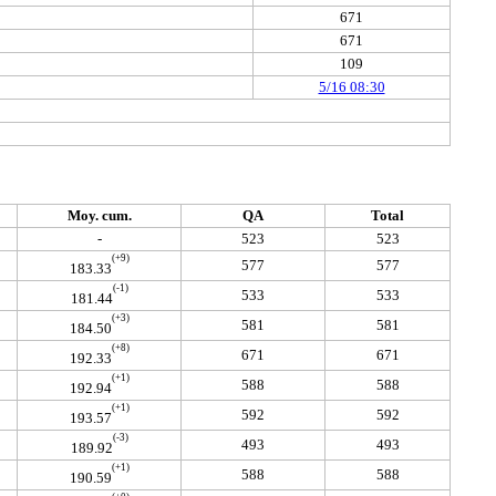
671
671
109
5/16 08:30
Moy. cum.
QA
Total
-
523
523
(+9)
577
577
183.33
(-1)
533
533
181.44
(+3)
581
581
184.50
(+8)
671
671
192.33
(+1)
588
588
192.94
(+1)
592
592
193.57
(-3)
493
493
189.92
(+1)
588
588
190.59