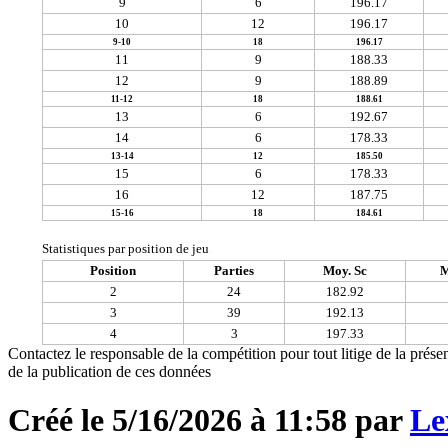
9
6
196.17
10
12
196.17
9-10
18
196.17
11
9
188.33
12
9
188.89
11-12
18
188.61
13
6
192.67
14
6
178.33
13-14
12
185.50
15
6
178.33
16
12
187.75
15-16
18
184.61
Statistiques par position de jeu
Position
Parties
Moy. Sc
M
2
24
182.92
3
39
192.13
4
3
197.33
Contactez le responsable de la compétition pour tout litige de la présen
de la publication de ces données
Créé le 5/16/2026 à 11:58 par
Le