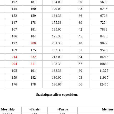
192
181
184.00
30
5698
145
160
179.00
33
6235
152
159
164.33
36
6728
147
178
175.33
39
7254
167
181
195.00
42
7839
186
184
195.33
45
8425
192
208
201.33
48
9029
169
175
182.33
51
9576
214
232
213.00
54
10215
204
211
198.33
57
10810
195
191
188.33
60
11375
159
182
180.00
63
11915
176
178
186.67
66
12475
Statistiques allées et positions
Moy Hdp
-Partie
+Partie
Meileur 