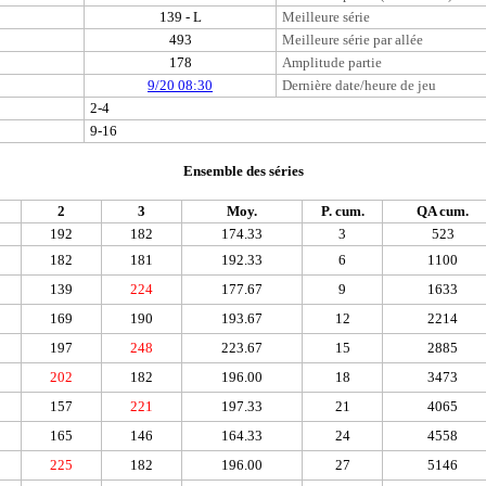
139 - L
Meilleure série
493
Meilleure série par allée
178
Amplitude partie
9/20 08:30
Dernière date/heure de jeu
2-4
9-16
Ensemble des séries
2
3
Moy.
P. cum.
QA cum.
192
182
174.33
3
523
182
181
192.33
6
1100
139
224
177.67
9
1633
169
190
193.67
12
2214
197
248
223.67
15
2885
202
182
196.00
18
3473
157
221
197.33
21
4065
165
146
164.33
24
4558
225
182
196.00
27
5146