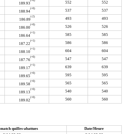
(+0)
552
552
189.93
(+0)
537
537
188.94
(-2)
493
493
186.89
(+0)
526
526
186.00
(+1)
585
585
186.64
(+1)
586
586
187.22
(+1)
604
604
188.10
(+0)
547
547
187.76
(+1)
639
639
189.17
(+0)
595
595
189.65
(+0)
565
565
189.58
(+0)
540
540
189.13
(+0)
560
560
189.02
match quilles-abattues
Date/Heure