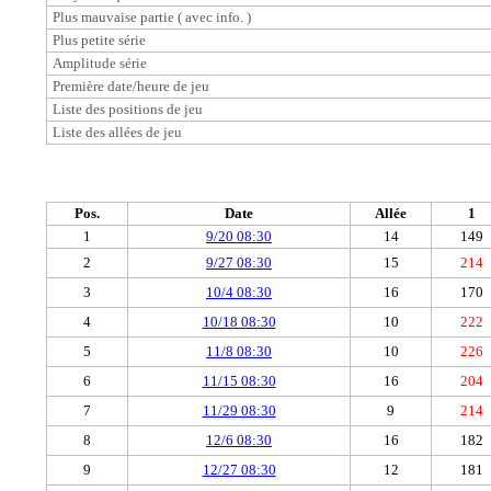
Plus mauvaise partie ( avec info. )
Plus petite série
Amplitude série
Première date/heure de jeu
Liste des positions de jeu
Liste des allées de jeu
Pos.
Date
Allée
1
1
9/20 08:30
14
149
2
9/27 08:30
15
214
3
10/4 08:30
16
170
4
10/18 08:30
10
222
5
11/8 08:30
10
226
6
11/15 08:30
16
204
7
11/29 08:30
9
214
8
12/6 08:30
16
182
9
12/27 08:30
12
181