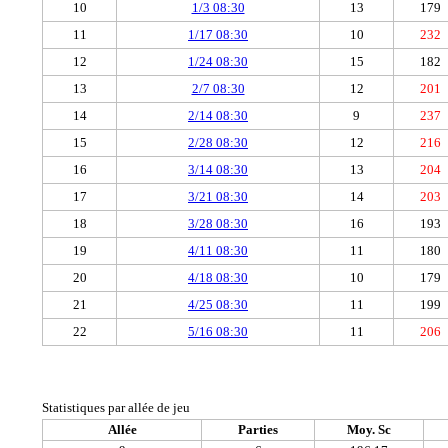
10
1/3 08:30
13
179
11
1/17 08:30
10
232
12
1/24 08:30
15
182
13
2/7 08:30
12
201
14
2/14 08:30
9
237
15
2/28 08:30
12
216
16
3/14 08:30
13
204
17
3/21 08:30
14
203
18
3/28 08:30
16
193
19
4/11 08:30
11
180
20
4/18 08:30
10
179
21
4/25 08:30
11
199
22
5/16 08:30
11
206
Statistiques par allée de jeu
Allée
Parties
Moy. Sc