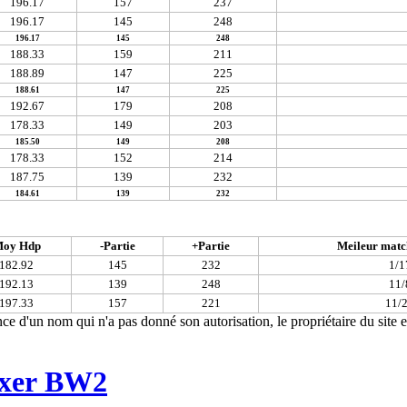
196.17
157
237
196.17
145
248
196.17
145
248
188.33
159
211
188.89
147
225
188.61
147
225
192.67
179
208
178.33
149
203
185.50
149
208
178.33
152
214
187.75
139
232
184.61
139
232
oy Hdp
-Partie
+Partie
Meileur match
182.92
145
232
1/1
192.13
139
248
11/
197.33
157
221
11/
ce d'un nom qui n'a pas donné son autorisation, le propriétaire du site e
xer BW2