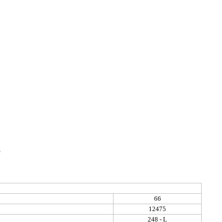
6
66
12475
248 - L