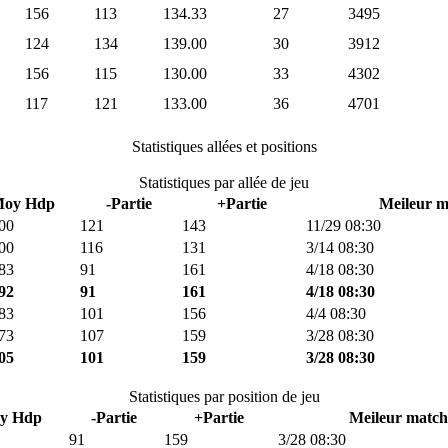
156
113
134.33
27
3495
124
134
139.00
30
3912
156
115
130.00
33
4302
117
121
133.00
36
4701
Statistiques allées et positions
Statistiques par allée de jeu
oy Hdp
-Partie
+Partie
Meileur m
00
121
143
11/29 08:30
00
116
131
3/14 08:30
83
91
161
4/18 08:30
92
91
161
4/18 08:30
83
101
156
4/4 08:30
73
107
159
3/28 08:30
05
101
159
3/28 08:30
Statistiques par position de jeu
y Hdp
-Partie
+Partie
Meileur match 
91
159
3/28 08:30