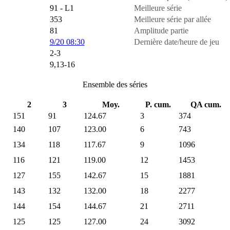
91 - L1
Meilleure série
353
Meilleure série par allée
81
Amplitude partie
9/20 08:30
Dernière date/heure de jeu
2-3
9,13-16
Ensemble des séries
2
3
Moy.
P. cum.
QA cum.
151
91
124.67
3
374
140
107
123.00
6
743
134
118
117.67
9
1096
116
121
119.00
12
1453
127
155
142.67
15
1881
143
132
132.00
18
2277
144
154
144.67
21
2711
125
125
127.00
24
3092