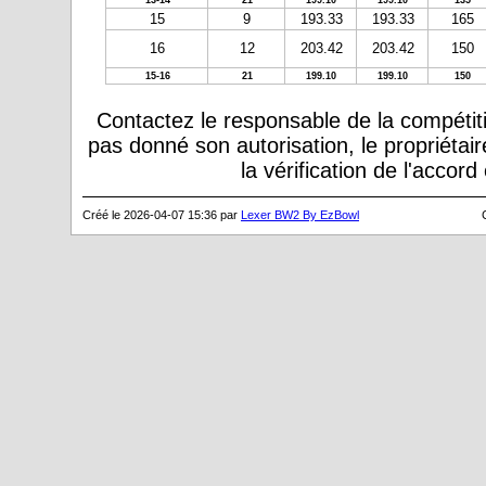
13-14
21
199.10
199.10
135
15
9
193.33
193.33
165
16
12
203.42
203.42
150
15-16
21
199.10
199.10
150
Contactez le responsable de la compétiti
pas donné son autorisation, le propriétai
la vérification de l'accor
Créé le 2026-04-07 15:36 par
Lexer BW2 By EzBowl