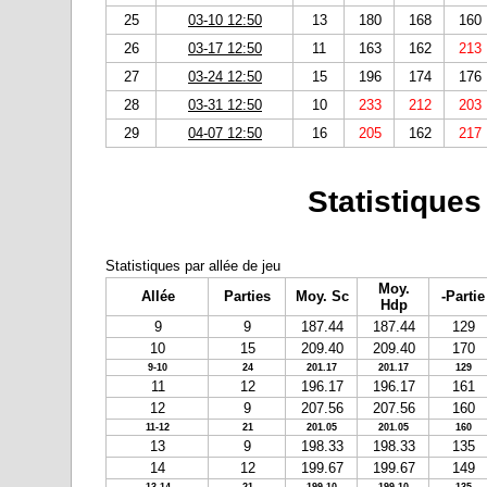
25
03-10 12:50
13
180
168
160
26
03-17 12:50
11
163
162
213
27
03-24 12:50
15
196
174
176
28
03-31 12:50
10
233
212
203
29
04-07 12:50
16
205
162
217
Statistiques
Statistiques par allée de jeu
Moy.
Allée
Parties
Moy. Sc
-Partie
Hdp
9
9
187.44
187.44
129
10
15
209.40
209.40
170
9-10
24
201.17
201.17
129
11
12
196.17
196.17
161
12
9
207.56
207.56
160
11-12
21
201.05
201.05
160
13
9
198.33
198.33
135
14
12
199.67
199.67
149