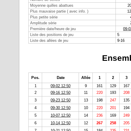
Moyenne quilles abattues
2
Plus mauvaise partie ( avec info. )
12
Plus petite série
Amplitude série
Première date/heure de jeu
09-0
Liste des positions de jeu
5
Liste des allées de jeu
9-16
Ensemb
Pos.
Date
Allée
1
2
3
1
09-02 12:50
9
161
129
167
2
09-16 12:50
11
220
193
208
3
09-23 12:50
13
198
247
135
4
09-30 12:50
10
220
201
194
5
10-07 12:50
14
236
169
249
6
10-14 12:50
12
267
258
205
7
10-21 12:50
15
184
235
231