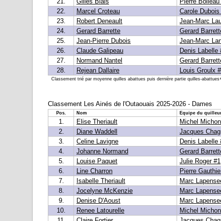
21.
Gilles Blais
Pierre Boileau
22.
Marcel Croteau
Carole Dubois
23.
Robert Deneault
Jean-Marc Lau
24.
Gerard Barrette
Gerard Barrett
25.
Jean-Pierre Dubois
Jean-Marc Lan
26.
Claude Galipeau
Denis Labelle 
27.
Normand Nantel
Gerard Barrett
28.
Rejean Dallaire
Louis Groulx 
Classement trié par moyenne quilles abattues puis dernière partie quilles-abattues+
Classement Les Ainés de l'Outaouais 2025-2026 - Dames
Pos.
Nom
Equipe du quilleu
1.
Elise Theriault
Michel Michon
2.
Diane Waddell
Jacques Chag
3.
Celine Lavigne
Denis Labelle 
4.
Johanne Normand
Gerard Barrett
5.
Louise Paquet
Julie Roger #1
6.
Line Charron
Pierre Gauthie
7.
Isabelle Theriault
Marc Lapense
8.
Jocelyne McKenzie
Marc Lapense
9.
Denise D'Aoust
Marc Lapense
10.
Renee Latourelle
Michel Michon
11.
Claire Fortier
Jacques Chag