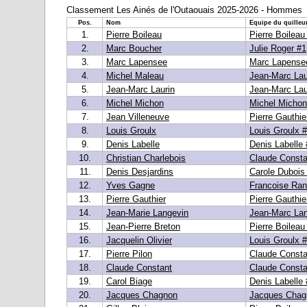
Classement Les Ainés de l'Outaouais 2025-2026 - Hommes
Pos.
Nom
Equipe du quilleu
1.
Pierre Boileau
Pierre Boileau
2.
Marc Boucher
Julie Roger #1
3.
Marc Lapensee
Marc Lapense
4.
Michel Maleau
Jean-Marc Lau
5.
Jean-Marc Laurin
Jean-Marc Lau
6.
Michel Michon
Michel Michon
7.
Jean Villeneuve
Pierre Gauthie
8.
Louis Groulx
Louis Groulx 
9.
Denis Labelle
Denis Labelle 
10.
Christian Charlebois
Claude Consta
11.
Denis Desjardins
Carole Dubois
12.
Yves Gagne
Francoise Ran
13.
Pierre Gauthier
Pierre Gauthie
14.
Jean-Marie Langevin
Jean-Marc Lan
15.
Jean-Pierre Breton
Pierre Boileau
16.
Jacquelin Olivier
Louis Groulx 
17.
Pierre Pilon
Claude Consta
18.
Claude Constant
Claude Consta
19.
Carol Biage
Denis Labelle 
20.
Jacques Chagnon
Jacques Chag