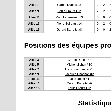
Allée 7
Carole Dubois #3
2
2
2
Allée 9
Louis Groulx #12
2
2
2
Allée 11
Marc Lapensee #13
0
0
0
Allée 13
Pierre Boileau #14
0
2
0
Allée 15
Gerard Barrette #8
0
0
2
Allée 3
Carole Dubois #3
Allée 5
Michel Michon #10
Allée 7
Francoise Ranger #4
Allée 9
Jacques Chagnon #2
Allée 11
Julie Roger #1
Allée 13
Gerard Barrette #8
Allée 15
Louis Groulx #12
Statistiq