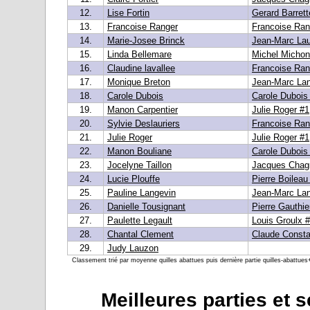
12.
Lise Fortin
Gerard Barrett
13.
Francoise Ranger
Francoise Ran
14.
Marie-Josee Brinck
Jean-Marc Lau
15.
Linda Bellemare
Michel Michon
16.
Claudine lavallee
Francoise Ran
17.
Monique Breton
Jean-Marc Lan
18.
Carole Dubois
Carole Dubois
19.
Manon Carpentier
Julie Roger #1
20.
Sylvie Deslauriers
Francoise Ran
21.
Julie Roger
Julie Roger #1
22.
Manon Bouliane
Carole Dubois
23.
Jocelyne Taillon
Jacques Chag
24.
Lucie Plouffe
Pierre Boileau
25.
Pauline Langevin
Jean-Marc Lan
26.
Danielle Tousignant
Pierre Gauthie
27.
Paulette Legault
Louis Groulx 
28.
Chantal Clement
Claude Consta
29.
Judy Lauzon
Classement trié par moyenne quilles abattues puis dernière partie quilles-abattues+
Meilleures parties et 