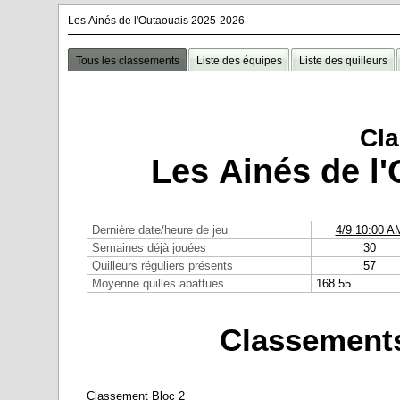
Les Ainés de l'Outaouais 2025-2026
Tous les classements
Liste des équipes
Liste des quilleurs
Cl
Les Ainés de l
Dernière date/heure de jeu
4/9 10:00 A
Semaines déjà jouées
30
Quilleurs réguliers présents
57
Moyenne quilles abattues
168.55
Classements
Classement Bloc 2