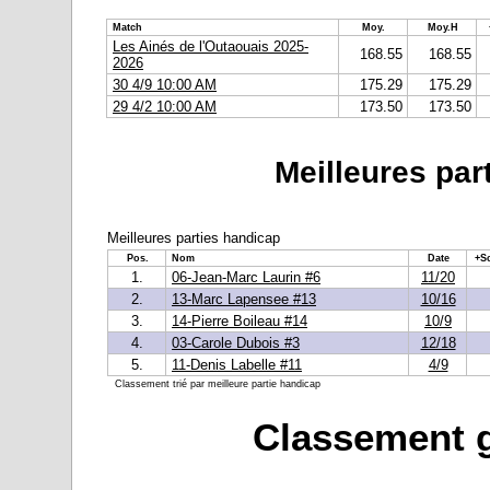
Match
Moy.
Moy.H
Les Ainés de l'Outaouais 2025-
168.55
168.55
2026
30 4/9 10:00 AM
175.29
175.29
29 4/2 10:00 AM
173.50
173.50
Meilleures par
Meilleures parties handicap
Pos.
Nom
Date
+S
1.
06-Jean-Marc Laurin #6
11/20
2.
13-Marc Lapensee #13
10/16
3.
14-Pierre Boileau #14
10/9
4.
03-Carole Dubois #3
12/18
5.
11-Denis Labelle #11
4/9
Classement trié par meilleure partie handicap
Classement g