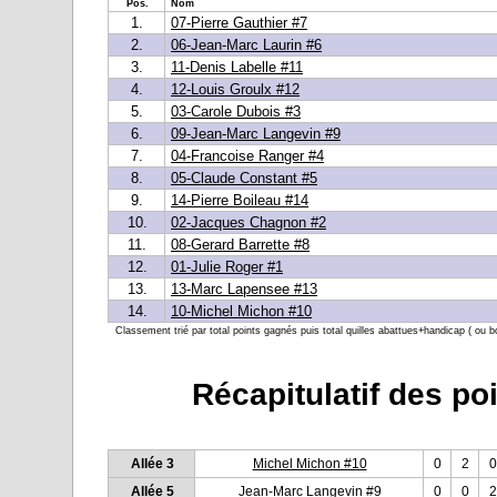
Pos.
Nom
1.
07-Pierre Gauthier #7
2.
06-Jean-Marc Laurin #6
3.
11-Denis Labelle #11
4.
12-Louis Groulx #12
5.
03-Carole Dubois #3
6.
09-Jean-Marc Langevin #9
7.
04-Francoise Ranger #4
8.
05-Claude Constant #5
9.
14-Pierre Boileau #14
10.
02-Jacques Chagnon #2
11.
08-Gerard Barrette #8
12.
01-Julie Roger #1
13.
13-Marc Lapensee #13
14.
10-Michel Michon #10
Classement trié par total points gagnés puis total quilles abattues+handicap ( ou b
Récapitulatif des po
Allée 3
Michel Michon #10
0
2
0
Allée 5
Jean-Marc Langevin #9
0
0
2