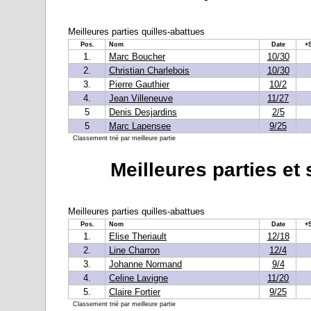
Meilleures parties quilles-abattues
Pos.
Nom
Date
+
1.
Marc Boucher
10/30
2.
Christian Charlebois
10/30
3.
Pierre Gauthier
10/2
4.
Jean Villeneuve
11/27
5
Denis Desjardins
2/5
5
Marc Lapensee
9/25
Classement trié par meilleure partie
Meilleures parties et
Meilleures parties quilles-abattues
Pos.
Nom
Date
+
1.
Elise Theriault
12/18
2.
Line Charron
12/4
3.
Johanne Normand
9/4
4.
Celine Lavigne
11/20
5.
Claire Fortier
9/25
Classement trié par meilleure partie