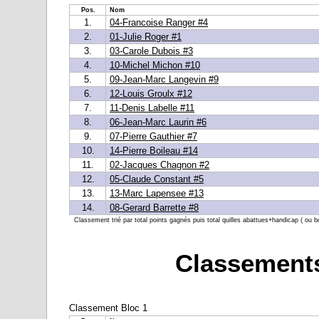
Pos.
Nom
1.
04-Francoise Ranger #4
2.
01-Julie Roger #1
3.
03-Carole Dubois #3
4.
10-Michel Michon #10
5.
09-Jean-Marc Langevin #9
6.
12-Louis Groulx #12
7.
11-Denis Labelle #11
8.
06-Jean-Marc Laurin #6
9.
07-Pierre Gauthier #7
10.
14-Pierre Boileau #14
11.
02-Jacques Chagnon #2
12.
05-Claude Constant #5
13.
13-Marc Lapensee #13
14.
08-Gerard Barrette #8
Classement trié par total points gagnés puis total quilles abattues+handicap ( ou b
Classements
Classement Bloc 1