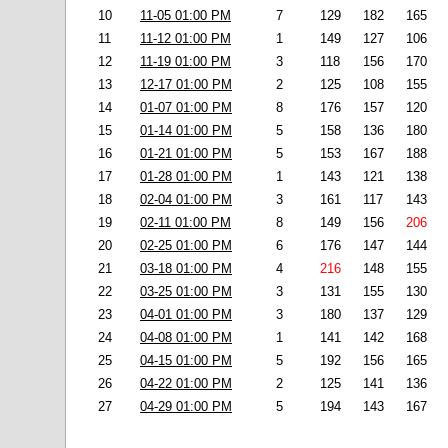
10
11-05 01:00 PM
7
129
182
165
11
11-12 01:00 PM
1
149
127
106
12
11-19 01:00 PM
3
118
156
170
13
12-17 01:00 PM
2
125
108
155
14
01-07 01:00 PM
8
176
157
120
15
01-14 01:00 PM
5
158
136
180
16
01-21 01:00 PM
5
153
167
188
17
01-28 01:00 PM
1
143
121
138
18
02-04 01:00 PM
3
161
117
143
19
02-11 01:00 PM
8
149
156
206
20
02-25 01:00 PM
6
176
147
144
21
03-18 01:00 PM
4
216
148
155
22
03-25 01:00 PM
3
131
155
130
23
04-01 01:00 PM
3
180
137
129
24
04-08 01:00 PM
1
141
142
168
25
04-15 01:00 PM
5
192
156
165
26
04-22 01:00 PM
2
125
141
136
27
04-29 01:00 PM
5
194
143
167