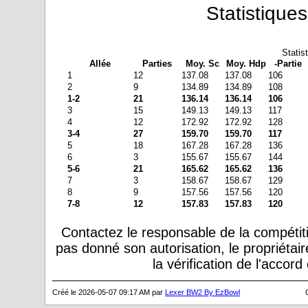
Statistiques
Statis
Allée
Parties
Moy. Sc
Moy. Hdp
-Partie
1
12
137.08
137.08
106
2
9
134.89
134.89
108
1-2
21
136.14
136.14
106
3
15
149.13
149.13
117
4
12
172.92
172.92
128
3-4
27
159.70
159.70
117
5
18
167.28
167.28
136
6
3
155.67
155.67
144
5-6
21
165.62
165.62
136
7
3
158.67
158.67
129
8
9
157.56
157.56
120
7-8
12
157.83
157.83
120
Contactez le responsable de la compétiti
pas donné son autorisation, le propriétai
la vérification de l'accor
Créé le 2026-05-07 09:17 AM par
Lexer BW2 By EzBowl