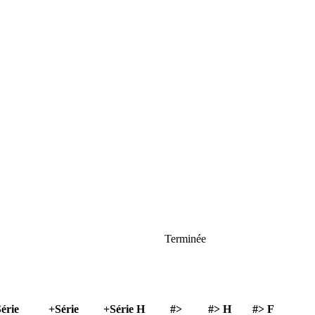
Terminée
Série
+Série
+Série H
#>
#> H
#> F