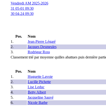
Vendredi AM 2025-2026
31 05-01 09:30
30 04-24 09:30
Pos.
Nom
1.
Jean-Pierre Légaré
2.
Jacques Desmeules
3.
Rodrigue Ross
Classement trié par moyenne quilles abattues puis dernière parti
Pos.
Nom
1.
Huguette Lavoie
2.
Lucille Pichette
3.
Lise Leduc
4.
Betty Albert
5.
Jacqueline Sauvé
6.
Nicole Barbe