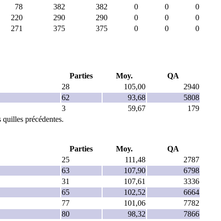
78
382
382
0
0
0
220
290
290
0
0
0
271
375
375
0
0
0
Parties
Moy.
QA
28
105,00
2940
62
93,68
5808
3
59,67
179
 quilles précédentes.
Parties
Moy.
QA
25
111,48
2787
63
107,90
6798
31
107,61
3336
65
102,52
6664
77
101,06
7782
80
98,32
7866