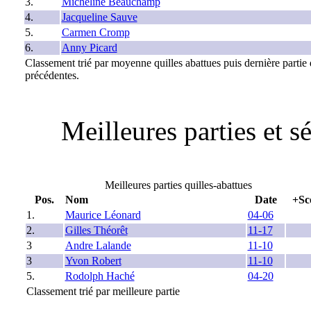
3.
Micheline Beauchamp
4.
Jacqueline Sauve
5.
Carmen Cromp
6.
Anny Picard
Classement trié par moyenne quilles abattues puis dernière partie
précédentes.
Meilleures parties et 
Meilleures parties quilles-abattues
Pos.
Nom
Date
+Sc
1.
Maurice Léonard
04-06
2.
Gilles Théorêt
11-17
3
Andre Lalande
11-10
3
Yvon Robert
11-10
5.
Rodolph Haché
04-20
Classement trié par meilleure partie