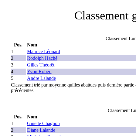
Classement g
Classement Lu
Pos.
Nom
1.
Maurice Léonard
2.
Rodolph Haché
3.
Gilles Théorêt
4.
Yvon Robert
5.
Andre Lalande
Classement trié par moyenne quilles abattues puis dernière partie
précédentes.
Classement L
Pos.
Nom
1.
Ginette Chagnon
2.
Diane Lalande