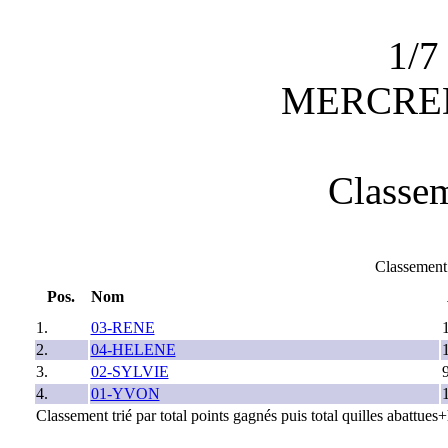
1/7
MERCRED
Classem
Classeme
Pos.
Nom
1.
03-RENE
2.
04-HELENE
3.
02-SYLVIE
4.
01-YVON
Classement trié par total points gagnés puis total quilles abattue