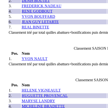
2.
DENIS BOUTET
3.
FREDERICK NADEAU
4.
RENE GODBOUT
5.
YVON BOUFFARD
6.
JEAN GUY LETARTE
7.
REAL BINETTE
Classement trié par total quilles abattues+bonifications puis dernie
Classement SAISON 
Pos.
Nom
1.
YVON NAULT
Classement trié par total quilles abattues+bonifications puis dernie
Classement SAISON
Pos.
Nom
1.
HELENE VIGNEAULT
2.
HUGUETTE PROVENCAL
3.
MARYSE LANDRY
4.
MICHELINE BRADETTE