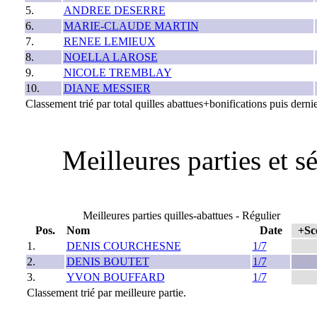
5.
ANDREE DESERRE
6.
MARIE-CLAUDE MARTIN
7.
RENEE LEMIEUX
8.
NOELLA LAROSE
9.
NICOLE TREMBLAY
10.
DIANE MESSIER
Classement trié par total quilles abattues+bonifications puis dernie
Meilleures parties et 
Meilleures parties quilles-abattues - Régulier
Pos.
Nom
Date
+Sc
1.
DENIS COURCHESNE
1/7
2.
DENIS BOUTET
1/7
3.
YVON BOUFFARD
1/7
Classement trié par meilleure partie.