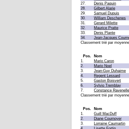
27.
Denis Paquin
28.
Gilbert Alarie
29.
Samuel Dupuis
30.
William Deschenes
31.
Gerard Milette
32.
Maurice Pratte
33.
Denis Plante
34.
Jean-Jacques Courn
Classement trié par moyenne 
Pos.
Nom
1.
Mario Caron
2.
Mario Noel
3.
Jean-Guy Duhaime
4.
Regent Lessard
5.
Gaston Boisvert
6.
Sylvio Tremblay
7.
Constance Ravenell
Classement trié par moyenne 
Pos.
Nom
1.
Guill MacDuff
2.
Diane Cournoyer
3.
Lorraine Caumartin
4.
Lisette Fortin