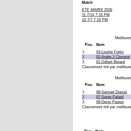
Match
ETE MARDI 2026
11 7/14 7:15 PM
10 7/7 7:15 PM
Meilleure
Pos.
Nom
1.
03-Lisette Fortin
2.
02-Andre 2 Clement
3.
01-Gilbert Berard
Classement trié par meilleur
Meilleure
Pos.
Nom
1.
08-Samuel Dupuis
2.
07-Serge Fafard
3.
09-Denis Paquin
Classement trié par meilleur