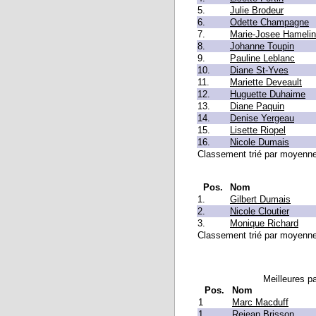
5.
Julie Brodeur
6.
Odette Champagne
7.
Marie-Josee Hamelin
8.
Johanne Toupin
9.
Pauline Leblanc
10.
Diane St-Yves
11.
Mariette Deveault
12.
Huguette Duhaime
13.
Diane Paquin
14.
Denise Yergeau
15.
Lisette Riopel
16.
Nicole Dumais
Classement trié par moyenne 
Pos.
Nom
1.
Gilbert Dumais
2.
Nicole Cloutier
3.
Monique Richard
Classement trié par moyenne 
Meilleures pa
Pos.
Nom
1
Marc Macduff
1
Rejean Brisson