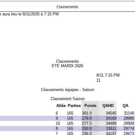
Classements
aura lieu le 8/11/2026 à 7:15 PM
Classements
ETE MARDI 2026
8/11 7:15 PM
11
Classements équipes - Saison
Classement Saison
Allée
Parties
Points
QAHD
QA
6
165
301.0
34545
31149
9
165
279.0
34169
28985
10
165
277.5
34489
28909
8
165
250.0
33611
29774
7
165
236.0
34197
29673