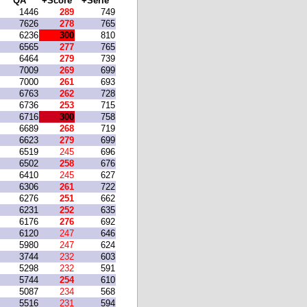
QA
+Score
+Série
1446
289
749
7626
278
765
6236
300
810
6565
277
765
6464
279
739
7009
269
699
7000
261
693
6763
262
728
6736
253
715
6716
300
758
6689
268
719
6623
279
699
6519
245
696
6502
258
676
6410
245
627
6306
261
722
6276
251
662
6231
252
635
6176
276
692
6120
247
646
5980
247
624
3744
232
603
5298
232
591
5744
254
610
5087
234
568
5516
231
594