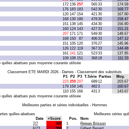
172
136
257
565
33
174.58
176
183
183
542
30
169.77
120
147
154
421
30
167.80
168
130
180
478
30
158.47
151
138
145
434
30
156.80
160
124
143
427
33
151.21
207
171
171
549
30
148.67
169
150
87
406
33
147.12
151
105
120
376
27
145.96
126
122
119
367
33
144.48
161
241
121
523
33
137.85
109
108
151
368
18
111.33
quilles abattues puis moyenne courante utilisée
Classement ETE MARDI 2026 - Dames - Classement des substituts
P1
P2
P3
T.Série
Parties
Moy.
223
259
207
689
12
203.67
179
158
145
482
3
160.67
110
155
166
431
3
143.67
quilles abattues puis moyenne courante utilisée
Meilleures parties et séries individuelles - Hommes
rties quilles-abattues
Meilleures séries qui
Date
+Score
Pos.
Nom
7/7
300
1.
Rejean Brisson
6/23
300
2
Gilbert Berard