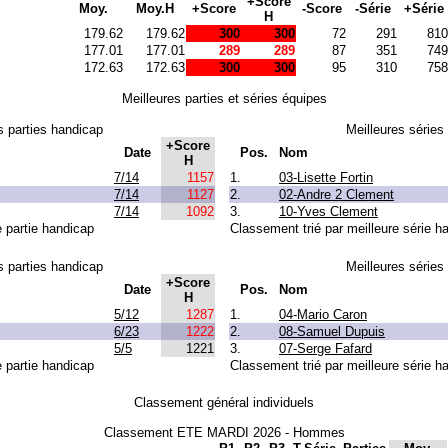
+Score
Moy.
Moy.H
+Score
-Score
-Série
+Série
H
179.62
179.62
300
300
72
291
810
177.01
177.01
289
289
87
351
749
172.63
172.63
300
300
95
310
758
Meilleures parties et séries équipes
s parties handicap
Meilleures séries
+Score
Date
Pos.
Nom
H
7/14
1157
1.
03-Lisette Fortin
7/14
1127
2.
02-Andre 2 Clement
7/14
1092
3.
10-Yves Clement
e partie handicap
Classement trié par meilleure série h
s parties handicap
Meilleures séries
+Score
Date
Pos.
Nom
H
5/12
1287
1.
04-Mario Caron
6/23
1222
2.
08-Samuel Dupuis
5/5
1221
3.
07-Serge Fafard
e partie handicap
Classement trié par meilleure série h
Classement général individuels
Classement ETE MARDI 2026 - Hommes