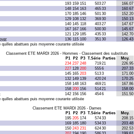
193
159
151
503
27
166.07
148
154
163
465
33
160.67
170
185
146
501
30
152.20
129
108
132
369
30
150.13
140
145
118
403
27
147.67
167
167
166
500
30
145.67
121
129
185
435
33
142.70
oyer
136
115
100
351
30
126.43
quilles abattues puis moyenne courante utilisée
Classement ETE MARDI 2026 - Hommes - Classement des substituts
P1
P2
P3
T.Série
Parties
Moy.
234
237
248
719
21
226.95
227
128
200
555
6
207.33
145
165
203
513
3
171.00
132
149
139
420
24
170.25
158
148
163
469
21
167.86
158
200
156
514
21
158.00
e
142
156
156
454
6
151.50
quilles abattues puis moyenne courante utilisée
Classement ETE MARDI 2026 - Dames
P1
P2
P3
T.Série
Parties
Moy.
195
205
174
574
33
208.15
169
185
180
534
33
203.48
150
243
231
624
30
202.53
202
194
190
586
33
199.61