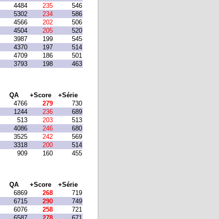
4484
235
546
5302
234
586
4566
202
506
4504
205
520
3987
199
545
4370
197
514
4709
186
501
3793
198
463
QA
+Score
+Série
4766
279
730
1244
236
689
513
203
513
4086
246
680
3525
242
569
3318
200
514
909
160
455
QA
+Score
+Série
6869
268
719
6715
290
749
6076
258
721
6587
278
671