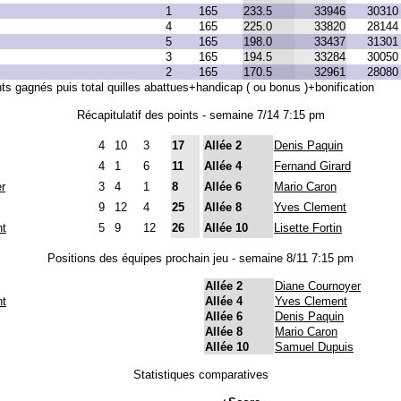
1
165
233.5
33946
30310
4
165
225.0
33820
28144
5
165
198.0
33437
31301
3
165
194.5
33284
30050
2
165
170.5
32961
28080
nts gagnés puis total quilles abattues+handicap ( ou bonus )+bonification
Récapitulatif des points - semaine 7/14 7:15 pm
4
10
3
17
Allée 2
Denis Paquin
4
1
6
11
Allée 4
Fernand Girard
r
3
4
1
8
Allée 6
Mario Caron
9
12
4
25
Allée 8
Yves Clement
nt
5
9
12
26
Allée 10
Lisette Fortin
Positions des équipes prochain jeu - semaine 8/11 7:15 pm
Allée 2
Diane Cournoyer
nt
Allée 4
Yves Clement
Allée 6
Denis Paquin
Allée 8
Mario Caron
Allée 10
Samuel Dupuis
Statistiques comparatives