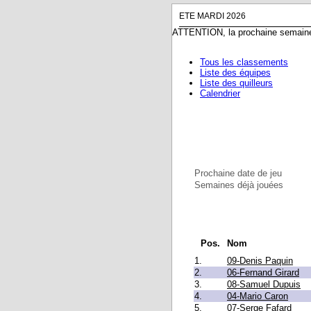
ETE MARDI 2026
ATTENTION, la prochaine semaine 
Tous les classements
Liste des équipes
Liste des quilleurs
Calendrier
Prochaine date de jeu
Semaines déjà jouées
Pos.
Nom
1.
09-Denis Paquin
2.
06-Fernand Girard
3.
08-Samuel Dupuis
4.
04-Mario Caron
5.
07-Serge Fafard