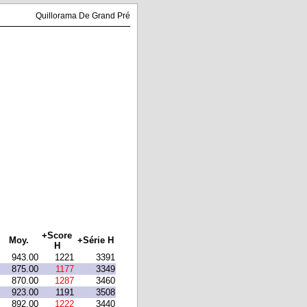
Quillorama De Grand Pré
+Score
Moy.
+Série H
H
943.00
1221
3391
875.00
1177
3349
870.00
1287
3460
923.00
1191
3508
892.00
1222
3440