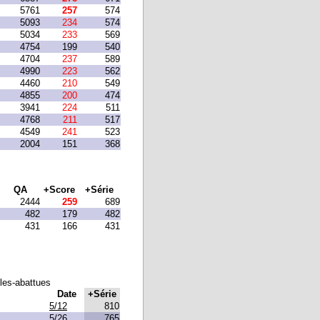
5761
257
574
5093
234
574
5034
233
569
4754
199
540
4704
237
589
4990
223
562
4460
210
549
4855
200
474
3941
224
511
4768
211
517
4549
241
523
2004
151
368
QA
+Score
+Série
2444
259
689
482
179
482
431
166
431
lles-abattues
Date
+Série
5/12
810
5/26
765