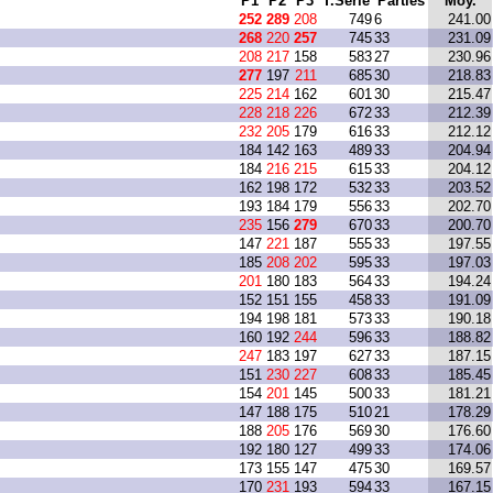
P1
P2
P3
T.Série
Parties
Moy.
252
289
208
749
6
241.00
268
220
257
745
33
231.09
208
217
158
583
27
230.96
277
197
211
685
30
218.83
225
214
162
601
30
215.47
228
218
226
672
33
212.39
232
205
179
616
33
212.12
184
142
163
489
33
204.94
184
216
215
615
33
204.12
162
198
172
532
33
203.52
193
184
179
556
33
202.70
235
156
279
670
33
200.70
147
221
187
555
33
197.55
185
208
202
595
33
197.03
201
180
183
564
33
194.24
152
151
155
458
33
191.09
194
198
181
573
33
190.18
160
192
244
596
33
188.82
247
183
197
627
33
187.15
151
230
227
608
33
185.45
154
201
145
500
33
181.21
147
188
175
510
21
178.29
188
205
176
569
30
176.60
192
180
127
499
33
174.06
173
155
147
475
30
169.57
170
231
193
594
33
167.15