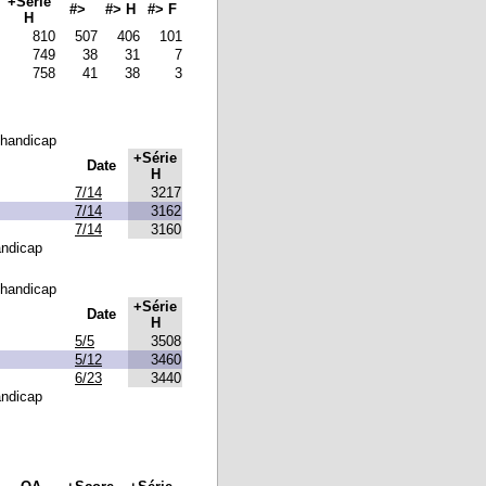
+Série
#>
#> H
#> F
H
810
507
406
101
749
38
31
7
758
41
38
3
 handicap
+Série
Date
H
7/14
3217
7/14
3162
7/14
3160
andicap
 handicap
+Série
Date
H
5/5
3508
5/12
3460
6/23
3440
andicap