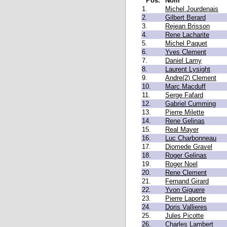
Pos.
Nom
1.
Michel Jourdenais
2.
Gilbert Berard
3.
Rejean Brisson
4.
Rene Lacharite
5.
Michel Paquet
6.
Yves Clement
7.
Daniel Lamy
8.
Laurent Lysight
9.
Andre(2) Clement
10.
Marc Macduff
11.
Serge Fafard
12.
Gabriel Cumming
13.
Pierre Milette
14.
Rene Gelinas
15.
Real Mayer
16.
Luc Charbonneau
17.
Diomede Gravel
18.
Roger Gelinas
19.
Roger Noel
20.
Rene Clement
21.
Fernand Girard
22.
Yvon Giguere
23.
Pierre Laporte
24.
Doris Vallieres
25.
Jules Picotte
26.
Charles Lambert