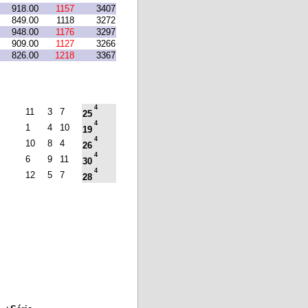
918.00
1157
3407
849.00
1118
3272
948.00
1176
3297
909.00
1127
3266
826.00
1218
3367
4
11
3
7
25
4
1
4
10
19
4
10
8
4
26
4
6
9
11
30
4
12
5
7
28