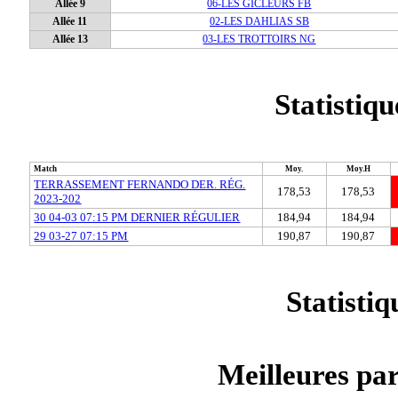
Allée 9
06-LES GICLEURS FB
Allée 11
02-LES DAHLIAS SB
Allée 13
03-LES TROTTOIRS NG
Statistiq
Match
Moy.
Moy.H
TERRASSEMENT FERNANDO DER. RÉG.
178,53
178,53
2023-202
30 04-03 07:15 PM DERNIER RÉGULIER
184,94
184,94
29 03-27 07:15 PM
190,87
190,87
Statistiq
Meilleures par