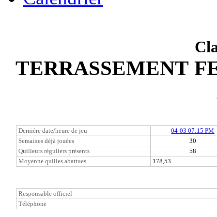
Cl
TERRASSEMENT FER
Dernière date/heure de jeu
04-03 07:15 PM
Semaines déjà jouées
30
Quilleurs réguliers présents
58
Moyenne quilles abattues
178,53
Responsable officiel
Téléphone