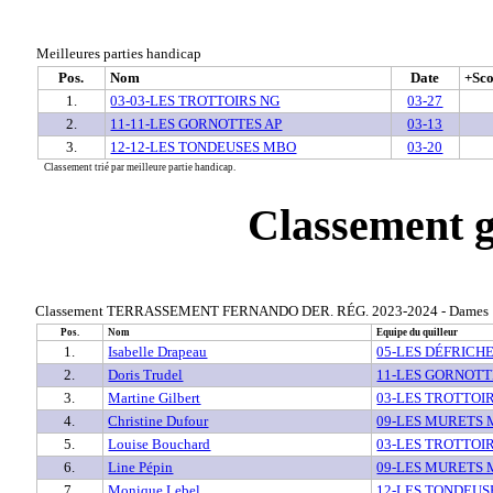
Meilleures parties handicap
Pos.
Nom
Date
+Sc
1.
03-03-LES TROTTOIRS NG
03-27
2.
11-11-LES GORNOTTES AP
03-13
3.
12-12-LES TONDEUSES MBO
03-20
Classement trié par meilleure partie handicap.
Classement g
Classement TERRASSEMENT FERNANDO DER. RÉG. 2023-2024 - Dames
Pos.
Nom
Equipe du quilleur
1.
Isabelle Drapeau
05-LES DÉFRICH
2.
Doris Trudel
11-LES GORNOTT
3.
Martine Gilbert
03-LES TROTTOI
4.
Christine Dufour
09-LES MURETS
5.
Louise Bouchard
03-LES TROTTOI
6.
Line Pépin
09-LES MURETS
7.
Monique Lebel
12-LES TONDEU