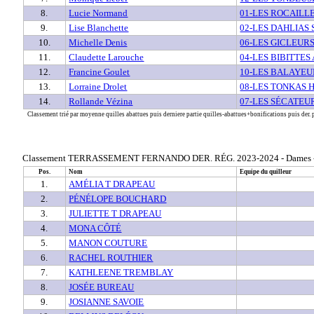
8.
Lucie Normand
01-LES ROCAILLE
9.
Lise Blanchette
02-LES DAHLIAS 
10.
Michelle Denis
06-LES GICLEURS
11.
Claudette Larouche
04-LES BIBITTES
12.
Francine Goulet
10-LES BALAYEU
13.
Lorraine Drolet
08-LES TONKAS 
14.
Rollande Vézina
07-LES SÉCATEU
Classement trié par moyenne quilles abattues puis derniere partie quilles-abattues+bonifications puis der. p
Classement TERRASSEMENT FERNANDO DER. RÉG. 2023-2024 - Dames - Cl
Pos.
Nom
Equipe du quilleur
1.
AMÉLIA T DRAPEAU
2.
PÉNÉLOPE BOUCHARD
3.
JULIETTE T DRAPEAU
4.
MONA CÔTÉ
5.
MANON COUTURE
6.
RACHEL ROUTHIER
7.
KATHLEENE TREMBLAY
8.
JOSÉE BUREAU
9.
JOSIANNE SAVOIE