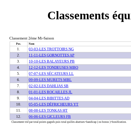
Classements équ
Classement 2ème Mi-Saison
Pos.
Nom
1.
03-03-LES TROTTOIRS NG
2.
11-11-LES GORNOTTES AP
3.
10-10-LES BALAYEURS PB
4.
12-12-LES TONDEUSES MBO
5.
07-07-LES SÉCATEURS LL
6.
09-09-LES MURETS MBL
7.
02-02-LES DAHLIAS SB
8.
01-01-LES ROCAILLES JL
9.
04-04-LES BIBITTES AD
10.
05-05-LES DÉFRICHEURS YT
11.
08-08-LES TONKAS HT
12.
06-06-LES GICLEURS FB
Classement trié par total points gagnés puis total quilles abattues+handicap ( ou bonus )+bonification.