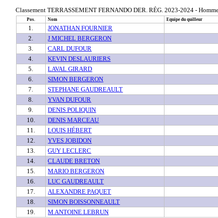
Classement TERRASSEMENT FERNANDO DER. RÉG. 2023-2024 - Hommes - 
Pos.
Nom
Equipe du quilleur
1.
JONATHAN FOURNIER
2.
J MICHEL BERGERON
3.
CARL DUFOUR
4.
KEVIN DESLAURIERS
5.
LAVAL GIRARD
6.
SIMON BERGERON
7.
STEPHANE GAUDREAULT
8.
YVAN DUFOUR
9.
DENIS POLIQUIN
10.
DENIS MARCEAU
11.
LOUIS HÉBERT
12.
YVES JOBIDON
13.
GUY LECLERC
14.
CLAUDE BRETON
15.
MARIO BERGERON
16.
LUC GAUDREAULT
17.
ALEXANDRE PAQUET
18.
SIMON BOISSONNEAULT
19.
M ANTOINE LEBRUN