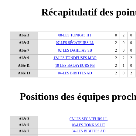
Récapitulatif des poin
Allée 3
08-LES TONKAS HT
0
2
0
Allée 5
07-LES SÉCATEURS LL
2
0
0
Allée 7
02-LES DAHLIAS SB
2
0
0
Allée 9
12-LES TONDEUSES MBO
2
2
2
Allée 11
10-LES BALAYEURS PB
2
1
0
Allée 13
04-LES BIBITTES AD
2
0
2
Positions des équipes proc
Allée 3
07-LES SÉCATEURS LL
Allée 5
08-LES TONKAS HT
Allée 7
04-LES BIBITTES AD