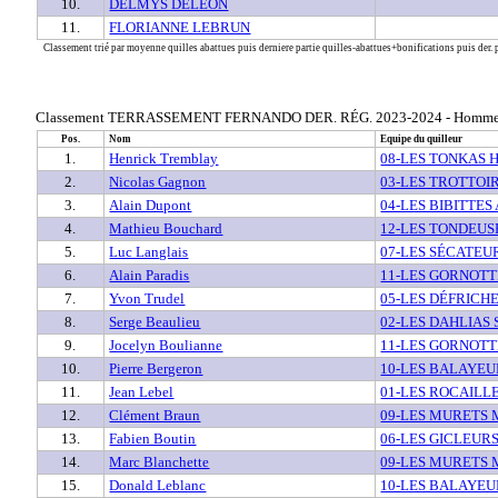
10.
DELMYS DELÉON
11.
FLORIANNE LEBRUN
Classement trié par moyenne quilles abattues puis derniere partie quilles-abattues+bonifications puis der. p
Classement TERRASSEMENT FERNANDO DER. RÉG. 2023-2024 - Homm
Pos.
Nom
Equipe du quilleur
1.
Henrick Tremblay
08-LES TONKAS 
2.
Nicolas Gagnon
03-LES TROTTOI
3.
Alain Dupont
04-LES BIBITTES
4.
Mathieu Bouchard
12-LES TONDEU
5.
Luc Langlais
07-LES SÉCATEU
6.
Alain Paradis
11-LES GORNOTT
7.
Yvon Trudel
05-LES DÉFRICH
8.
Serge Beaulieu
02-LES DAHLIAS 
9.
Jocelyn Boulianne
11-LES GORNOTT
10.
Pierre Bergeron
10-LES BALAYEU
11.
Jean Lebel
01-LES ROCAILLE
12.
Clément Braun
09-LES MURETS
13.
Fabien Boutin
06-LES GICLEURS
14.
Marc Blanchette
09-LES MURETS
15.
Donald Leblanc
10-LES BALAYEU