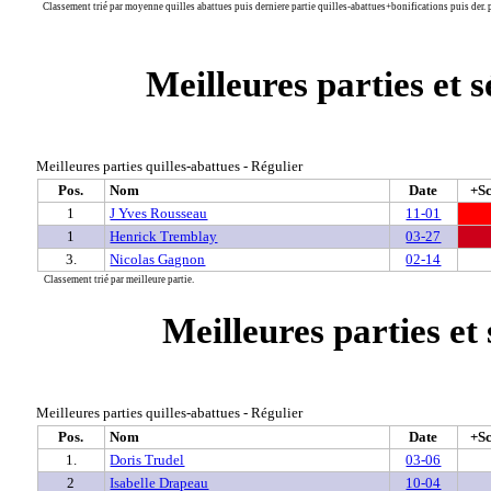
Classement trié par moyenne quilles abattues puis derniere partie quilles-abattues+bonifications puis der. p
Meilleures parties et 
Meilleures parties quilles-abattues - Régulier
Pos.
Nom
Date
+S
1
J Yves Rousseau
11-01
1
Henrick Tremblay
03-27
3.
Nicolas Gagnon
02-14
Classement trié par meilleure partie.
Meilleures parties et
Meilleures parties quilles-abattues - Régulier
Pos.
Nom
Date
+S
1.
Doris Trudel
03-06
2
Isabelle Drapeau
10-04