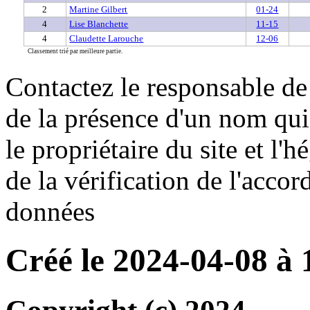
2
Martine Gilbert
01-24
4
Lise Blanchette
11-15
4
Claudette Larouche
12-06
Classement trié par meilleure partie.
Contactez le responsable de 
de la présence d'un nom qui
le propriétaire du site et l'
de la vérification de l'accor
données
Créé le 2024-04-08 à