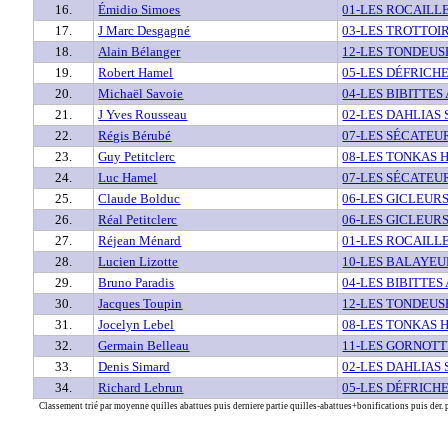
16.
Émidio Simoes
01-LES ROCAILLE
17.
J Marc Desgagné
03-LES TROTTOI
18.
Alain Bélanger
12-LES TONDEU
19.
Robert Hamel
05-LES DÉFRICH
20.
Michaël Savoie
04-LES BIBITTES
21.
J Yves Rousseau
02-LES DAHLIAS 
22.
Régis Bérubé
07-LES SÉCATEU
23.
Guy Petitclerc
08-LES TONKAS 
24.
Luc Hamel
07-LES SÉCATEU
25.
Claude Bolduc
06-LES GICLEURS
26.
Réal Petitclerc
06-LES GICLEURS
27.
Réjean Ménard
01-LES ROCAILLE
28.
Lucien Lizotte
10-LES BALAYEU
29.
Bruno Paradis
04-LES BIBITTES
30.
Jacques Toupin
12-LES TONDEU
31.
Jocelyn Lebel
08-LES TONKAS 
32.
Germain Belleau
11-LES GORNOTT
33.
Denis Simard
02-LES DAHLIAS 
34.
Richard Lebrun
05-LES DÉFRICH
Classement trié par moyenne quilles abattues puis derniere partie quilles-abattues+bonifications puis der. p