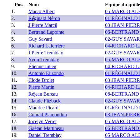
Pos.
Nom
Equipe du quill
1.
Marco Albert
05-MARCO AL
2.
Réginald Néron
01-RÉGINALD
3.
J Pierre Marcil
03-JEAN-PIER
4.
Bertrand Lapointe
06-BERTRAND
5.
Guy Savard
02-GUY SAVA
6.
Richard Laferrière
04-RICHARD 
7.
J Pierre Tremblay
02-GUY SAVA
8.
Yvon Tremblay
05-MARCO AL
9.
Étienne Julien
04-RICHARD 
10.
Antonio Elizondo
01-RÉGINALD
11.
Clode Drolet
03-JEAN-PIER
12.
Pierre Martin
04-RICHARD 
13.
Réjean Bureau
06-BERTRAND
14.
Claude Fitzback
02-GUY SAVA
15.
Maurice Picard
01-RÉGINALD
16.
Conrad Plamondon
03-JEAN-PIER
17.
Jocelyn Verret
05-MARCO AL
18.
Gaétan Martineau
06-BERTRAND
19.
Daniel Tremblay
05-MARCO AL