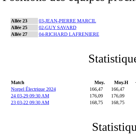
Allée 23
03-JEAN-PIERRE MARCIL
Allée 25
02-GUY SAVARD
Allée 27
04-RICHARD LAFRENIERE
Statistiq
Match
Moy.
Moy.H
Norpel Électrique 2024
166,47
166,47
24 03-29 09:30 AM
176,09
176,09
23 03-22 09:30 AM
168,75
168,75
Statistiq