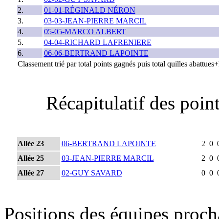
2.
01-01-RÉGINALD NÉRON
3.
03-03-JEAN-PIERRE MARCIL
4.
05-05-MARCO ALBERT
5.
04-04-RICHARD LAFRENIERE
6.
06-06-BERTRAND LAPOINTE
Classement trié par total points gagnés puis total quilles abattue
Récapitulatif des poi
Allée 23
06-BERTRAND LAPOINTE
2
0
Allée 25
03-JEAN-PIERRE MARCIL
2
0
Allée 27
02-GUY SAVARD
0
0
Positions des équipes proc