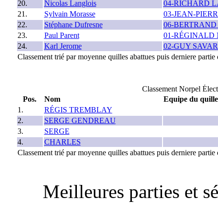
20.
Nicolas Langlois
04-RICHARD 
21.
Sylvain Morasse
03-JEAN-PIER
22.
Stéphane Dufresne
06-BERTRAND
23.
Paul Parent
01-RÉGINALD
24.
Karl Jerome
02-GUY SAVA
Classement trié par moyenne quilles abattues puis derniere partie q
Classement Norpel Électr
Pos.
Nom
Equipe du quill
1.
RÉGIS TREMBLAY
2.
SERGE GENDREAU
3.
SERGE
4.
CHARLES
Classement trié par moyenne quilles abattues puis derniere partie q
Meilleures parties et 