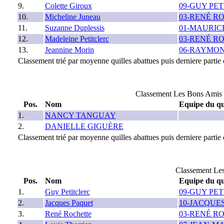
9.
Colette Giroux
09-GUY PE
10.
Micheline Juneau
03-RENÉ R
11.
Suzanne Duplessis
01-MAURIC
12.
Madeleine Petitclerc
03-RENÉ R
13.
Jeannine Morin
06-RAYMON
Classement trié par moyenne quilles abattues puis derniere partie q
Classement Les Bons Amis 2
Pos.
Nom
Equipe du qu
1.
NANCY TANGUAY
2.
DANIELLE GIGUÈRE
Classement trié par moyenne quilles abattues puis derniere partie q
Classement Le
Pos.
Nom
Equipe du qu
1.
Guy Petitclerc
09-GUY PE
2.
Jacques Paquet
10-JACQUE
3.
René Rochette
03-RENÉ R