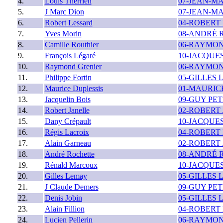
4.
Louis Therrien
07-JEAN-M
5.
J Marc Dion
07-JEAN-M
6.
Robert Lessard
04-ROBERT
7.
Yves Morin
08-ANDRÉ 
8.
Camille Routhier
06-RAYMON
9.
François Légaré
10-JACQUE
10.
Raymond Grenier
06-RAYMON
11.
Philippe Fortin
05-GILLES
12.
Maurice Duplessis
01-MAURIC
13.
Jacquelin Bois
09-GUY PE
14.
Robert Janelle
02-ROBERT
15.
Dany Crépault
10-JACQUE
16.
Régis Lacroix
04-ROBERT
17.
Alain Garneau
02-ROBERT
18.
André Rochette
08-ANDRÉ 
19.
Rénald Marcoux
10-JACQUE
20.
Gilles Lemay
05-GILLES
21.
J Claude Demers
09-GUY PE
22.
Denis Jobin
05-GILLES
23.
Alain Fillion
04-ROBERT
24.
Lucien Pellerin
06-RAYMON