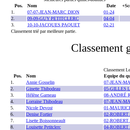
Pos.
Nom
Date
+Sc
1.
07-07-JEAN-MARC DION
01-24
2.
09-09-GUY PETITCLERC
04-04
3.
10-10-JACQUES PAQUET
02-21
Classement trié par meilleure partie.
Classement g
Classement L
Pos.
Nom
Equipe du qu
1.
Annie Gosselin
07-JEAN-M
2.
Ginette Thibodeau
05-GILLES
3.
Hélène Garneau
08-ANDRÉ 
4.
Lorraine Thibodeau
07-JEAN-M
5.
Nicole Devost
01-MAURIC
6.
Denise Fortier
02-ROBERT
7.
Lisette Boissonneault
02-ROBERT
8.
Louisette Petitclerc
04-ROBERT