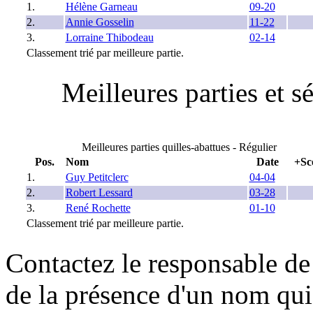
1.
Hélène Garneau
09-20
2.
Annie Gosselin
11-22
3.
Lorraine Thibodeau
02-14
Classement trié par meilleure partie.
Meilleures parties et 
Meilleures parties quilles-abattues - Régulier
Pos.
Nom
Date
+Sc
1.
Guy Petitclerc
04-04
2.
Robert Lessard
03-28
3.
René Rochette
01-10
Classement trié par meilleure partie.
Contactez le responsable de 
de la présence d'un nom qui