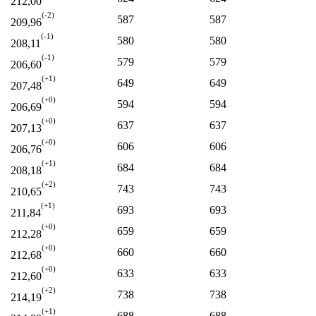
212,00
(-2)
587
587
209,96
(-1)
580
580
208,11
(-1)
579
579
206,60
(+1)
649
649
207,48
(+0)
594
594
206,69
(+0)
637
637
207,13
(+0)
606
606
206,76
(+1)
684
684
208,18
(+2)
743
743
210,65
(+1)
693
693
211,84
(+0)
659
659
212,28
(+0)
660
660
212,68
(+0)
633
633
212,60
(+2)
738
738
214,19
(+1)
688
688