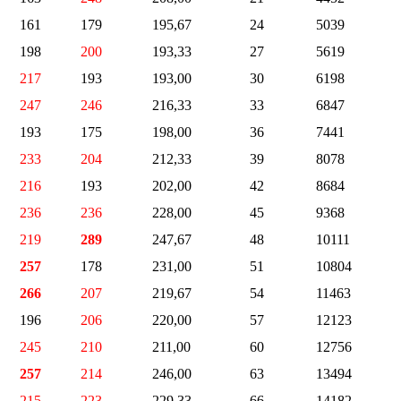
161
179
195,67
24
5039
198
200
193,33
27
5619
217
193
193,00
30
6198
247
246
216,33
33
6847
193
175
198,00
36
7441
233
204
212,33
39
8078
216
193
202,00
42
8684
236
236
228,00
45
9368
219
289
247,67
48
10111
257
178
231,00
51
10804
266
207
219,67
54
11463
196
206
220,00
57
12123
245
210
211,00
60
12756
257
214
246,00
63
13494
215
223
229,33
66
14182