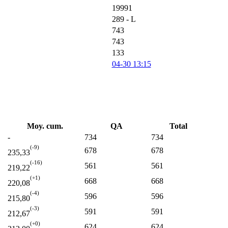
19991
289 - L
743
743
133
04-30 13:15
Moy. cum.
QA
Total
-
734
734
(-9)
678
678
235,33
(-16)
561
561
219,22
(+1)
668
668
220,08
(-4)
596
596
215,80
(-3)
591
591
212,67
(+0)
624
624