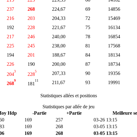
237
268
224,67
69
14856
216
203
204,33
72
15469
192
228
221,67
75
16134
217
246
240,00
78
16854
225
245
238,00
81
17568
194
201
188,67
84
18134
226
190
200,00
87
18734
3
5
207,33
90
19356
204
228
9
11
211,67
93
19991
268
181
Statistiques allées et positions
Statistiques par allée de jeu
oy Hdp
-Partie
+Partie
Meilleure s
60
169
257
03-26 13:15
83
169
268
03-05 13:15
06
169
268
03-05 13:15