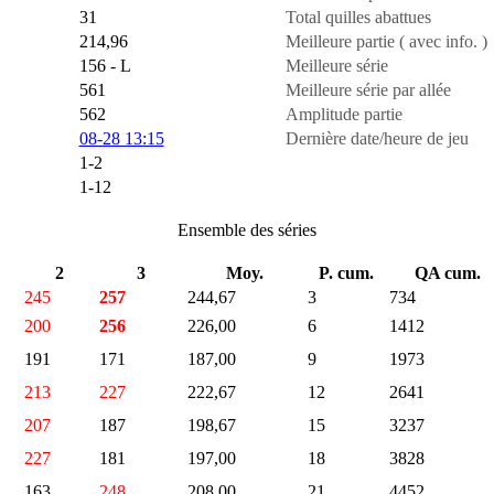
31
Total quilles abattues
214,96
Meilleure partie ( avec info. )
156 - L
Meilleure série
561
Meilleure série par allée
562
Amplitude partie
08-28 13:15
Dernière date/heure de jeu
1-2
1-12
Ensemble des séries
2
3
Moy.
P. cum.
QA cum.
245
257
244,67
3
734
200
256
226,00
6
1412
191
171
187,00
9
1973
213
227
222,67
12
2641
207
187
198,67
15
3237
227
181
197,00
18
3828
163
248
208,00
21
4452