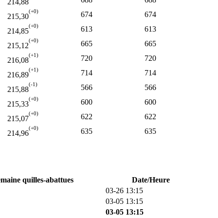
214,88
(+0)
674
674
215,30
(+0)
613
613
214,85
(+0)
665
665
215,12
(+1)
720
720
216,08
(+1)
714
714
216,89
(-1)
566
566
215,88
(+0)
600
600
215,33
(+0)
622
622
215,07
(+0)
635
635
214,96
emaine quilles-abattues
Date/Heure
03-26 13:15
03-05 13:15
03-05 13:15