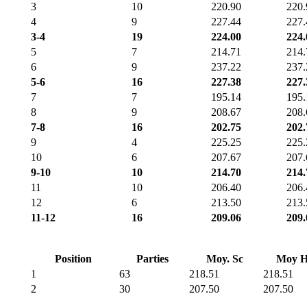
3
10
220.90
220.
4
9
227.44
227.
3-4
19
224.00
224.
5
7
214.71
214.
6
9
237.22
237.
5-6
16
227.38
227.
7
7
195.14
195.
8
9
208.67
208.
7-8
16
202.75
202.
9
4
225.25
225.
10
6
207.67
207.
9-10
10
214.70
214.
11
10
206.40
206.
12
6
213.50
213.
11-12
16
209.06
209.
Position
Parties
Moy. Sc
Moy 
1
63
218.51
218.51
2
30
207.50
207.50