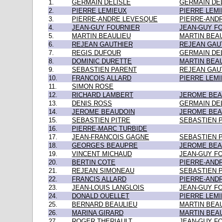
1.
GERMAIN DELISLE
GERMAIN DE
2.
PIERRE LEMIEUX
PIERRE LEM
3.
PIERRE-ANDRE LEVESQUE
PIERRE-AND
4.
JEAN-GUY FOURNIER
JEAN-GUY F
5.
MARTIN BEAULIEU
MARTIN BEA
6.
REJEAN GAUTHIER
REJEAN GAU
7.
REGIS DUFOUR
GERMAIN DE
8.
DOMINIC DURETTE
MARTIN BEA
9.
SEBASTIEN PARENT
REJEAN GAU
10.
FRANCOIS ALLARD
PIERRE LEM
11.
SIMON ROSE
12.
RICHARD LAMBERT
JEROME BEA
13.
DENIS ROSS
GERMAIN DE
14.
JEROME BEAUDOIN
JEROME BEA
15.
SEBASTIEN PITRE
SEBASTIEN 
16.
PIERRE-MARC TURBIDE
17.
JEAN-FRANCOIS GAGNE
SEBASTIEN 
18.
GEORGES BEAUPRE
JEROME BEA
19.
VINCENT MICHAUD
JEAN-GUY F
20.
BERTIN COTE
PIERRE-AND
21.
REJEAN SIMONEAU
SEBASTIEN 
22.
FRANCIS ALLARD
PIERRE-AND
23.
JEAN-LOUIS LANGLOIS
JEAN-GUY F
24.
DONALD OUELLET
PIERRE LEM
25.
BERNARD BEAULIEU
MARTIN BEA
26.
MARINA GIRARD
MARTIN BEA
27.
ROGER THERIAULT
JEAN-GUY F