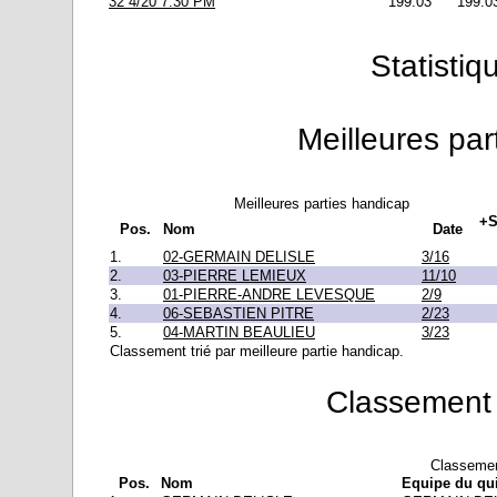
32 4/20 7:30 PM
199.03
199.0
Statisti
Meilleures par
Meilleures parties handicap
+S
Pos.
Nom
Date
1.
02-GERMAIN DELISLE
3/16
2.
03-PIERRE LEMIEUX
11/10
3.
01-PIERRE-ANDRE LEVESQUE
2/9
4.
06-SEBASTIEN PITRE
2/23
5.
04-MARTIN BEAULIEU
3/23
Classement trié par meilleure partie handicap.
Classement 
Classemen
Pos.
Nom
Equipe du qui