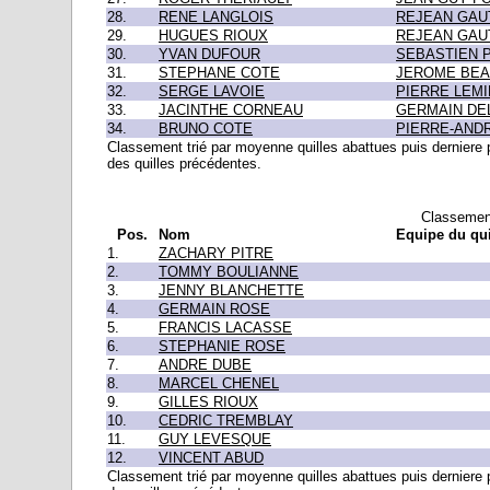
28.
RENE LANGLOIS
REJEAN GAU
29.
HUGUES RIOUX
REJEAN GAU
30.
YVAN DUFOUR
SEBASTIEN 
31.
STEPHANE COTE
JEROME BEA
32.
SERGE LAVOIE
PIERRE LEM
33.
JACINTHE CORNEAU
GERMAIN DE
34.
BRUNO COTE
PIERRE-AND
Classement trié par moyenne quilles abattues puis derniere 
des quilles précédentes.
Classement
Pos.
Nom
Equipe du qui
1.
ZACHARY PITRE
2.
TOMMY BOULIANNE
3.
JENNY BLANCHETTE
4.
GERMAIN ROSE
5.
FRANCIS LACASSE
6.
STEPHANIE ROSE
7.
ANDRE DUBE
8.
MARCEL CHENEL
9.
GILLES RIOUX
10.
CEDRIC TREMBLAY
11.
GUY LEVESQUE
12.
VINCENT ABUD
Classement trié par moyenne quilles abattues puis derniere 