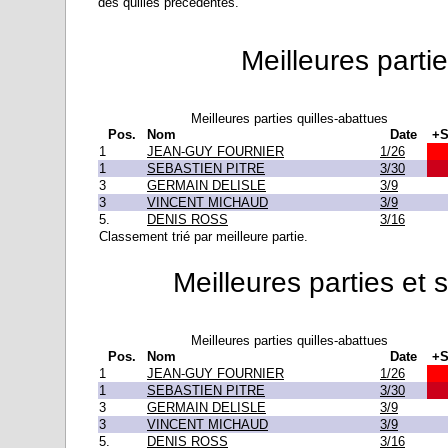
des quilles précédentes.
Meilleures partie
Meilleures parties quilles-abattues
Pos.
Nom
Date
+S
1
JEAN-GUY FOURNIER
1/26
1
SEBASTIEN PITRE
3/30
3
GERMAIN DELISLE
3/9
3
VINCENT MICHAUD
3/9
5.
DENIS ROSS
3/16
Classement trié par meilleure partie.
Meilleures parties et 
Meilleures parties quilles-abattues
Pos.
Nom
Date
+S
1
JEAN-GUY FOURNIER
1/26
1
SEBASTIEN PITRE
3/30
3
GERMAIN DELISLE
3/9
3
VINCENT MICHAUD
3/9
5.
DENIS ROSS
3/16