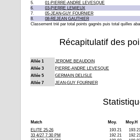
5.
01-PIERRE-ANDRE LEVESQUE
6.
03-PIERRE LEMIEUX
7.
05-JEAN-GUY FOURNIER
8.
08-REJEAN GAUTHIER
Classement trié par total points gagnés puis total quilles ab
Récapitulatif des po
Allée 1
JEROME BEAUDOIN
Allée 3
PIERRE-ANDRE LEVESQUE
Allée 5
GERMAIN DELISLE
Allée 7
JEAN-GUY FOURNIER
Statistiq
Match
Moy.
Moy.H
ELITE 25-26
193.21
193.2
33 4/27 7:30 PM
192.21
192.2