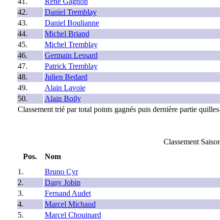
41.
Rene Gagnon
42.
Daniel Tremblay
43.
Daniel Boulianne
44.
Michel Briand
45.
Michel Tremblay
46.
Germain Lessard
47.
Patrick Tremblay
48.
Julien Bedard
49.
Alain Lavoie
50.
Alain Boily
Classement trié par total points gagnés puis dernière partie quilles
Classement Saison
Pos.
Nom
1.
Bruno Cyr
2.
Dany Jobin
3.
Fernand Audet
4.
Marcel Michaud
5.
Marcel Chouinard