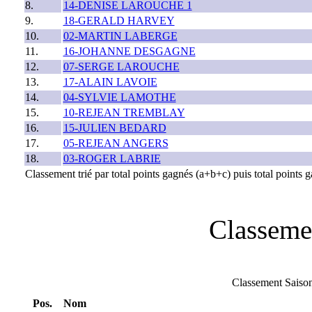
8.
14-DENISE LAROUCHE 1
9.
18-GERALD HARVEY
10.
02-MARTIN LABERGE
11.
16-JOHANNE DESGAGNE
12.
07-SERGE LAROUCHE
13.
17-ALAIN LAVOIE
14.
04-SYLVIE LAMOTHE
15.
10-REJEAN TREMBLAY
16.
15-JULIEN BEDARD
17.
05-REJEAN ANGERS
18.
03-ROGER LABRIE
Classement trié par total points gagnés (a+b+c) puis total points ga
Classeme
Classement Saison
Pos.
Nom