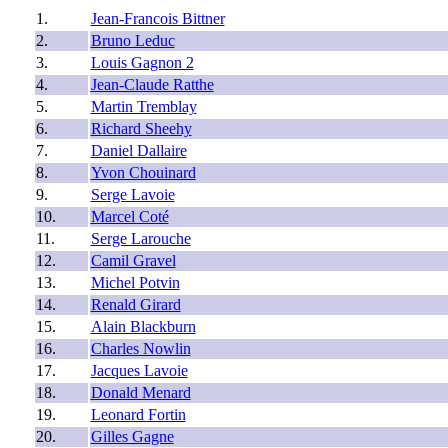
1.
Jean-Francois Bittner
2.
Bruno Leduc
3.
Louis Gagnon 2
4.
Jean-Claude Ratthe
5.
Martin Tremblay
6.
Richard Sheehy
7.
Daniel Dallaire
8.
Yvon Chouinard
9.
Serge Lavoie
10.
Marcel Coté
11.
Serge Larouche
12.
Camil Gravel
13.
Michel Potvin
14.
Renald Girard
15.
Alain Blackburn
16.
Charles Nowlin
17.
Jacques Lavoie
18.
Donald Menard
19.
Leonard Fortin
20.
Gilles Gagne