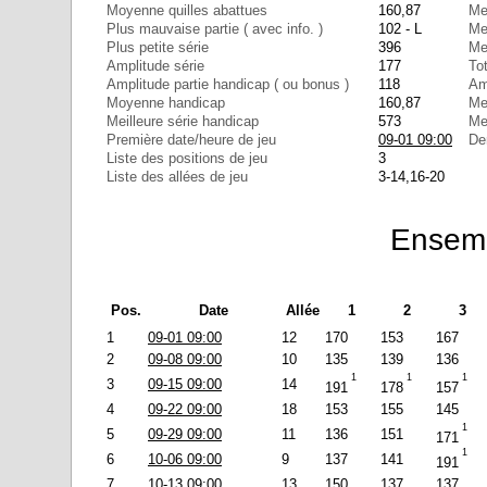
Moyenne quilles abattues
160,87
Mei
Plus mauvaise partie ( avec info. )
102 - L
Mei
Plus petite série
396
Mei
Amplitude série
177
To
Amplitude partie handicap ( ou bonus )
118
Am
Moyenne handicap
160,87
Mei
Meilleure série handicap
573
Mei
Première date/heure de jeu
09-01 09:00
De
Liste des positions de jeu
3
Liste des allées de jeu
3-14,16-20
Ensemb
Pos.
Date
Allée
1
2
3
1
09-01 09:00
12
170
153
167
2
09-08 09:00
10
135
139
136
1
1
1
3
09-15 09:00
14
191
178
157
4
09-22 09:00
18
153
155
145
1
5
09-29 09:00
11
136
151
171
1
6
10-06 09:00
9
137
141
191
7
10-13 09:00
13
150
137
137