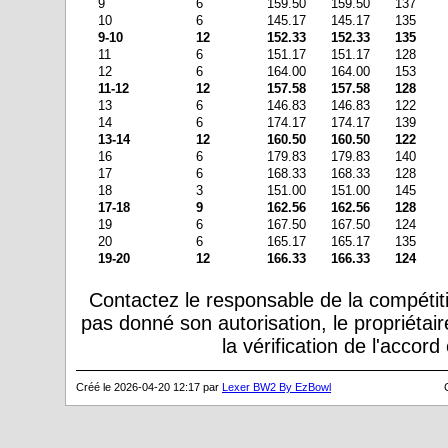
9
6
159.50
159.50
137
10
6
145.17
145.17
135
9-10
12
152.33
152.33
135
11
6
151.17
151.17
128
12
6
164.00
164.00
153
11-12
12
157.58
157.58
128
13
6
146.83
146.83
122
14
6
174.17
174.17
139
13-14
12
160.50
160.50
122
16
6
179.83
179.83
140
17
6
168.33
168.33
128
18
3
151.00
151.00
145
17-18
9
162.56
162.56
128
19
6
167.50
167.50
124
20
6
165.17
165.17
135
19-20
12
166.33
166.33
124
Contactez le responsable de la compétiti
pas donné son autorisation, le propriétai
la vérification de l'accor
Créé le 2026-04-20 12:17 par
Lexer BW2 By EzBowl