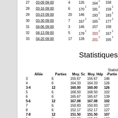
1
27
03-09 09:00
4
126
158
164
1
1
1
28
03-16 09:00
6
170
181
159
1
1
29
03-23 09:00
20
146
193
183
1
1
1
30
03-30 09:00
7
167
165
177
31
04-06 09:00
3
146
157
158
1
1
1
32
04-13 09:00
5
179
203
167
1
1
33
04-20 09:00
17
128
201
165
Statistiques
Statis
Allée
Parties
Moy. Sc
Moy. Hdp
-Partie
3
6
155.67
155.67
146
4
6
164.33
164.33
126
3-4
12
160.00
160.00
126
5
6
168.50
168.50
102
6
6
165.67
165.67
139
5-6
12
167.08
167.08
102
7
6
150.83
150.83
107
8
6
152.17
152.17
127
7-8
12
151.50
151.50
107