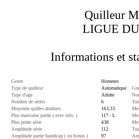
Quilleur M
LIGUE DU
Informations et sta
Genre
Hommes
Type de quilleur
Automatique
Gra
Type d'age
Adulte
Nom
Nombre de séries
6
Tot
Moyenne quilles abattues
163,33
Mei
Plus mauvaise partie ( avec info. )
117 - L
Mei
Plus petite série
438
Mei
Amplitude série
112
Tot
Amplitude partie handicap ( ou bonus )
97
Amp