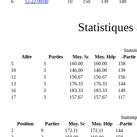
6
12-22 09:00
10
150
139
149
Statistiques 
Statist
Allée
Parties
Moy. Sc
Moy. Hdp
-Partie
5
3
160.00
160.00
158
10
3
146.00
146.00
139
12
3
156.67
156.67
156
13
3
176.33
176.33
144
16
3
183.33
183.33
149
17
3
157.67
157.67
117
Statisti
Position
Parties
Moy. Sc
Moy. Hdp
-Partie
2
9
172.11
172.11
144