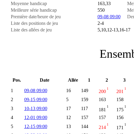
Moyenne handicap
163,33
Mei
Meilleure série handicap
550
Mei
Première date/heure de jeu
09-08 09:00
Der
Liste des positions de jeu
2-4
Liste des allées de jeu
5,10,12-13,16-17
Ensemb
Pos.
Date
Allée
1
2
3
1
1
1
09-08 09:00
16
149
200
201
2
09-15 09:00
5
159
163
158
1
1
3
10-13 09:00
17
117
181
175
4
12-01 09:00
12
157
157
156
1
1
5
12-15 09:00
13
144
214
171