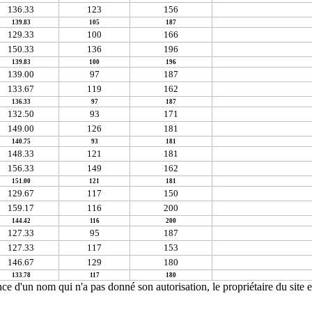
136.33
123
156
139.83
105
187
129.33
100
166
150.33
136
196
139.83
100
196
139.00
97
187
133.67
119
162
136.33
97
187
132.50
93
171
149.00
126
181
140.75
93
181
148.33
121
181
156.33
149
162
151.00
121
181
129.67
117
150
159.17
116
200
144.42
116
200
127.33
95
187
127.33
117
153
146.67
129
180
133.78
117
180
ce d'un nom qui n'a pas donné son autorisation, le propriétaire du site e