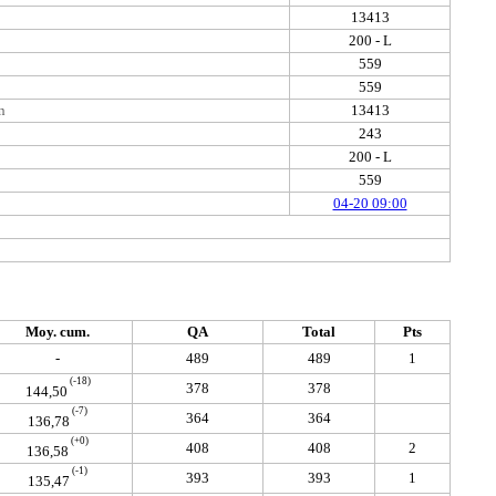
13413
200 - L
559
559
n
13413
243
200 - L
559
04-20 09:00
Moy. cum.
QA
Total
Pts
-
489
489
1
(-18)
378
378
144,50
(-7)
364
364
136,78
(+0)
408
408
2
136,58
(-1)
393
393
1
135,47