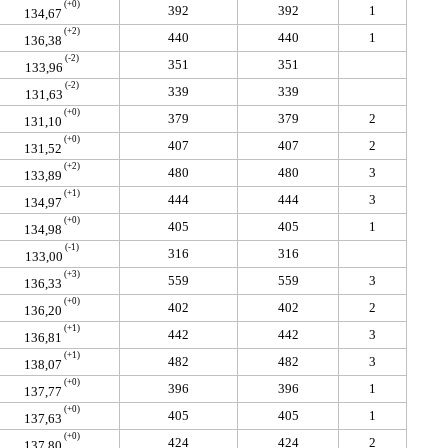
(+0)
392
392
1
134,67
(+2)
440
440
1
136,38
(-2)
351
351
133,96
(-2)
339
339
131,63
(+0)
379
379
2
131,10
(+0)
407
407
2
131,52
(+2)
480
480
3
133,89
(+1)
444
444
3
134,97
(+0)
405
405
1
134,98
(-1)
316
316
133,00
(+3)
559
559
3
136,33
(+0)
402
402
2
136,20
(+1)
442
442
3
136,81
(+1)
482
482
3
138,07
(+0)
396
396
1
137,77
(+0)
405
405
1
137,63
(+0)
424
424
2
137,80