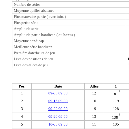
Nombre de séries
Moyenne quilles abattues
Plus mauvaise partie ( avec info. )
Plus petite série
Amplitude série
Amplitude partie handicap ( ou bonus )
Moyenne handicap
Meilleure série handicap
Première date/heure de jeu
Liste des positions de jeu
Liste des allées de jeu
Pos.
Date
Allée
1
1
1
09-08 09:00
12
181
2
09-15 09:00
10
119
3
09-22 09:00
19
128
1
4
09-29 09:00
13
138
5
10-06 09:00
11
135