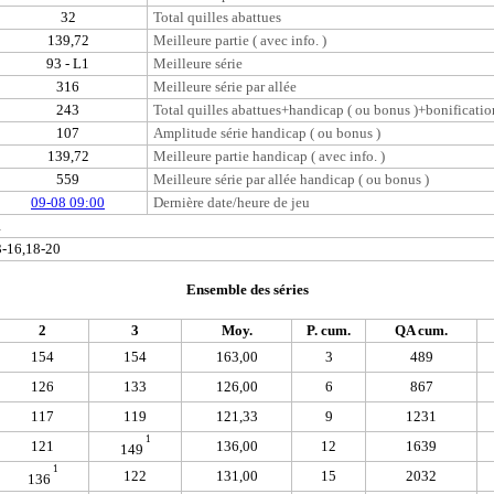
32
Total quilles abattues
139,72
Meilleure partie ( avec info. )
93 - L1
Meilleure série
316
Meilleure série par allée
243
Total quilles abattues+handicap ( ou bonus )+bonificatio
107
Amplitude série handicap ( ou bonus )
139,72
Meilleure partie handicap ( avec info. )
559
Meilleure série par allée handicap ( ou bonus )
09-08 09:00
Dernière date/heure de jeu
1
3-16,18-20
Ensemble des séries
2
3
Moy.
P. cum.
QA cum.
154
154
163,00
3
489
126
133
126,00
6
867
117
119
121,33
9
1231
1
121
136,00
12
1639
149
1
122
131,00
15
2032
136