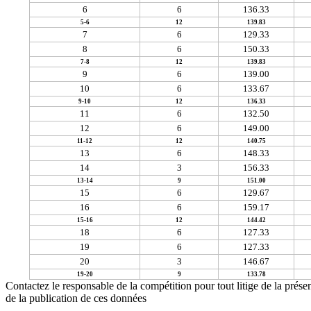
6
6
136.33
5-6
12
139.83
7
6
129.33
8
6
150.33
7-8
12
139.83
9
6
139.00
10
6
133.67
9-10
12
136.33
11
6
132.50
12
6
149.00
11-12
12
140.75
13
6
148.33
14
3
156.33
13-14
9
151.00
15
6
129.67
16
6
159.17
15-16
12
144.42
18
6
127.33
19
6
127.33
20
3
146.67
19-20
9
133.78
Contactez le responsable de la compétition pour tout litige de la présen
de la publication de ces données