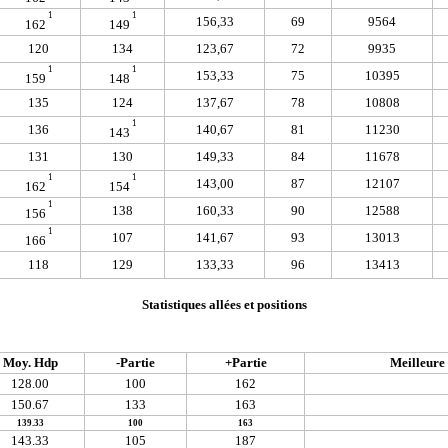
1
1
156,33
69
9564
162
149
120
134
123,67
72
9935
1
1
153,33
75
10395
159
148
135
124
137,67
78
10808
1
136
140,67
81
11230
143
131
130
149,33
84
11678
1
1
143,00
87
12107
162
154
1
138
160,33
90
12588
156
1
107
141,67
93
13013
166
118
129
133,33
96
13413
Statistiques allées et positions
Moy. Hdp
-Partie
+Partie
Meilleure 
128.00
100
162
150.67
133
163
139.33
100
163
143.33
105
187