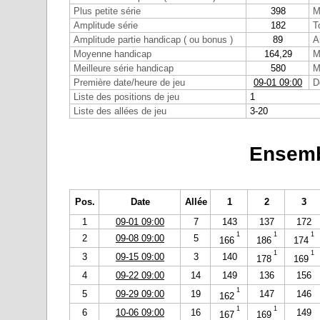
Plus petite série
398
M
Amplitude série
182
T
Amplitude partie handicap ( ou bonus )
89
A
Moyenne handicap
164,29
M
Meilleure série handicap
580
M
Première date/heure de jeu
09-01 09:00
D
Liste des positions de jeu
1
Liste des allées de jeu
3-20
Ensemb
Pos.
Date
Allée
1
2
3
1
09-01 09:00
7
143
137
172
1
1
1
2
09-08 09:00
5
166
186
174
1
1
3
09-15 09:00
3
140
178
169
4
09-22 09:00
14
149
136
156
1
5
09-29 09:00
19
147
146
162
1
1
6
10-06 09:00
16
149
167
169