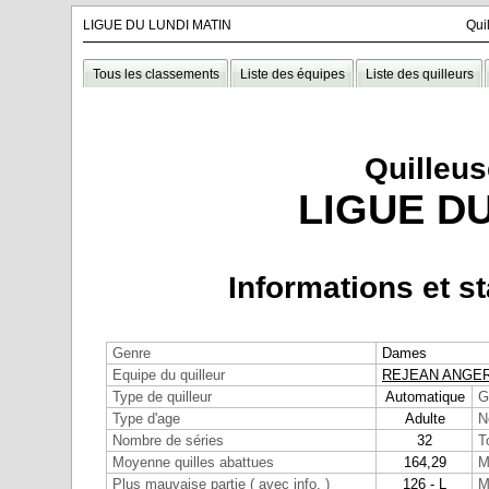
LIGUE DU LUNDI MATIN
Qui
Tous les classements
Liste des équipes
Liste des quilleurs
Quilleus
LIGUE DU
Informations et st
Genre
Dames
Equipe du quilleur
REJEAN ANGE
Type de quilleur
Automatique
G
Type d'age
Adulte
N
Nombre de séries
32
T
Moyenne quilles abattues
164,29
M
Plus mauvaise partie ( avec info. )
126 - L
M