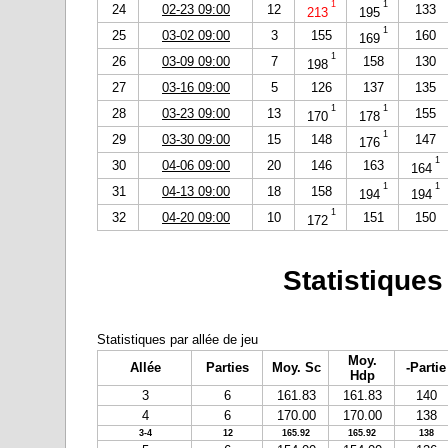
1
1
24
02-23 09:00
12
133
213
195
1
25
03-02 09:00
3
155
160
169
1
26
03-09 09:00
7
158
130
198
27
03-16 09:00
5
126
137
135
1
1
28
03-23 09:00
13
155
170
178
1
29
03-30 09:00
15
148
147
176
1
30
04-06 09:00
20
146
163
164
1
1
31
04-13 09:00
18
158
194
194
1
32
04-20 09:00
10
151
150
172
Statistiques
Statistiques par allée de jeu
Moy.
Allée
Parties
Moy. Sc
-Partie
Hdp
3
6
161.83
161.83
140
4
6
170.00
170.00
138
3-4
12
165.92
165.92
138