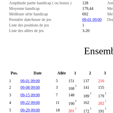
Amplitude partie handicap ( ou bonus )
128
Amp
Moyenne handicap
179,44
Mei
Meilleure série handicap
692
Mei
Première date/heure de jeu
09-01 09:00
Der
Liste des positions de jeu
1
Liste des allées de jeu
3-20
Ensemb
Pos.
Date
Allée
1
2
3
1
09-01 09:00
5
151
137
216
1
2
09-08 09:00
3
141
155
168
1
1
3
09-15 09:00
7
148
189
179
1
1
4
09-22 09:00
11
162
190
202
1
1
1
5
09-29 09:00
18
201
172
191