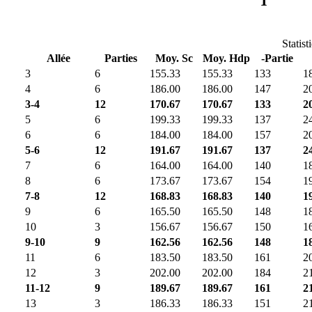
Statist
Allée
Parties
Moy. Sc
Moy. Hdp
-Partie
3
6
155.33
155.33
133
1
4
6
186.00
186.00
147
2
3-4
12
170.67
170.67
133
2
5
6
199.33
199.33
137
2
6
6
184.00
184.00
157
2
5-6
12
191.67
191.67
137
2
7
6
164.00
164.00
140
1
8
6
173.67
173.67
154
1
7-8
12
168.83
168.83
140
1
9
6
165.50
165.50
148
1
10
3
156.67
156.67
150
1
9-10
9
162.56
162.56
148
1
11
6
183.50
183.50
161
2
12
3
202.00
202.00
184
2
11-12
9
189.67
189.67
161
2
13
3
186.33
186.33
151
2