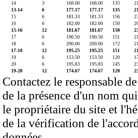
14
3
168.00
168.00
135
2
13-14
6
177.17
177.17
135
2
15
6
181.33
181.33
156
2
16
6
182.00
182.00
150
2
15-16
12
181.67
181.67
150
2
17
6
190.50
190.50
151
2
18
6
200.00
200.00
172
2
17-18
12
195.25
195.25
151
2
19
6
153.50
153.50
120
1
20
6
195.83
195.83
145
2
19-20
12
174.67
174.67
120
2
Contactez le responsable de 
de la présence d'un nom qui
le propriétaire du site et l'
de la vérification de l'accor
données