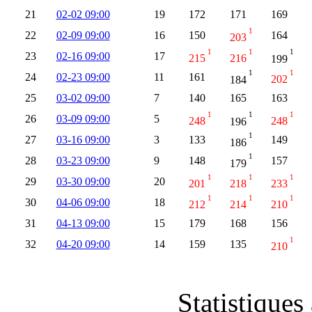
21
02-02 09:00
19
172
171
169
1
22
02-09 09:00
16
150
164
203
1
1
1
23
02-16 09:00
17
215
216
199
1
1
24
02-23 09:00
11
161
184
202
25
03-02 09:00
7
140
165
163
1
1
1
26
03-09 09:00
5
248
196
248
1
27
03-16 09:00
3
133
149
186
1
28
03-23 09:00
9
148
157
179
1
1
1
29
03-30 09:00
20
201
218
233
1
1
1
30
04-06 09:00
18
212
214
210
31
04-13 09:00
15
179
168
156
1
32
04-20 09:00
14
159
135
210
Statistiques 