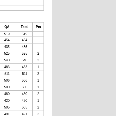
QA
Total
Pts
519
519
454
454
435
435
525
525
2
540
540
2
483
483
1
511
511
2
506
506
1
500
500
1
480
480
2
420
420
1
505
505
2
491
491
2