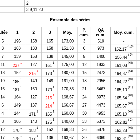
2
3-9,11-20
Ensemble des séries
P.
QA
llée
1
2
3
Moy.
Moy. cum.
cum.
cum.
5
196
158
165
173,00
3
519
-
(-10)
3
163
133
158
151,33
6
973
162,17
(-5)
7
139
158
138
145,00
9
1408
156,44
1
1
(+5)
11
127
175,00
12
1933
237
161
161,08
1
1
(+4)
18
152
180,00
15
2473
215
173
164,87
1
(+0)
19
149
149
161,00
18
2956
185
164,22
1
1
(+1)
16
160
170,33
21
3467
181
170
165,10
1
(+0)
14
164
127
168,67
24
3973
215
165,54
1
(+0)
6
149
137
166,67
27
4473
214
165,67
1
1
(+0)
4
144
160,00
30
4953
171
165
165,10
1
(-2)
8
105
140
140,00
33
5373
175
162,82
1
1
(+0)
12
152
168,33
36
5878
170
183
163,28
1
1
(+0)
17
136
163,67
39
6369
178
177
163,31