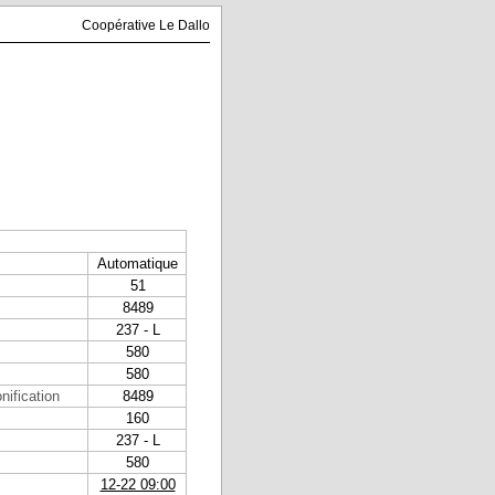
Coopérative Le Dallo
Automatique
51
8489
237 - L
580
580
nification
8489
160
237 - L
580
12-22 09:00