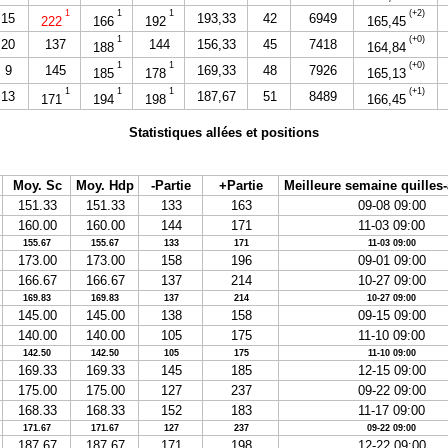
1
1
1
(+2)
15
193,33
42
6949
222
166
192
165,45
1
(+0)
20
137
144
156,33
45
7418
188
164,84
1
1
(+0)
9
145
169,33
48
7926
185
178
165,13
1
1
1
(+1)
13
187,67
51
8489
171
194
198
166,45
Statistiques allées et positions
Moy. Sc
Moy. Hdp
-Partie
+Partie
Meilleure semaine quilles
151.33
151.33
133
163
09-08 09:00
160.00
160.00
144
171
11-03 09:00
155.67
155.67
133
171
11-03 09:00
173.00
173.00
158
196
09-01 09:00
166.67
166.67
137
214
10-27 09:00
169.83
169.83
137
214
10-27 09:00
145.00
145.00
138
158
09-15 09:00
140.00
140.00
105
175
11-10 09:00
142.50
142.50
105
175
11-10 09:00
169.33
169.33
145
185
12-15 09:00
175.00
175.00
127
237
09-22 09:00
168.33
168.33
152
183
11-17 09:00
171.67
171.67
127
237
09-22 09:00
187.67
187.67
171
198
12-22 09:00