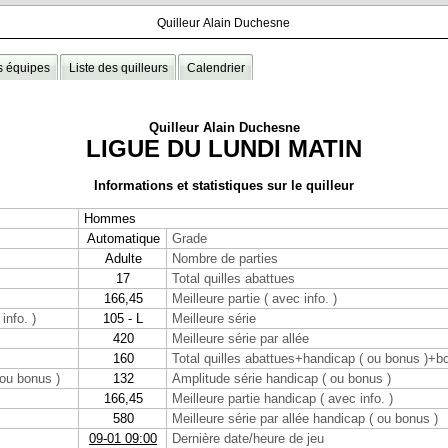
Quilleur Alain Duchesne
s équipes
Liste des quilleurs
Calendrier
Quilleur Alain Duchesne
LIGUE DU LUNDI MATIN
Informations et statistiques sur le quilleur
Hommes
Automatique
Grade
Adulte
Nombre de parties
17
Total quilles abattues
166,45
Meilleure partie ( avec info. )
info. )
105 - L
Meilleure série
420
Meilleure série par allée
160
Total quilles abattues+handicap ( ou bonus )+bo
 ou bonus )
132
Amplitude série handicap ( ou bonus )
166,45
Meilleure partie handicap ( avec info. )
580
Meilleure série par allée handicap ( ou bonus )
09-01 09:00
Dernière date/heure de jeu