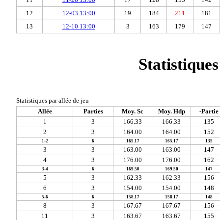
12
12-03 13:00
19
184
211
181
13
12-10 13:00
3
163
179
147
Statistiques
Statistiques par allée de jeu
Allée
Parties
Moy. Sc
Moy. Hdp
-Partie
1
3
166.33
166.33
135
2
3
164.00
164.00
152
1-2
6
165.17
165.17
135
3
3
163.00
163.00
147
4
3
176.00
176.00
162
3-4
6
169.50
169.50
147
5
3
162.33
162.33
156
6
3
154.00
154.00
148
5-6
6
158.17
158.17
148
8
3
167.67
167.67
156
11
3
163.67
163.67
155