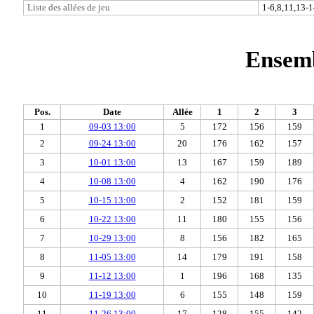
Liste des allées de jeu
1-6,8,11,13-
Ensemb
Pos.
Date
Allée
1
2
3
1
09-03 13:00
5
172
156
159
2
09-24 13:00
20
176
162
157
3
10-01 13:00
13
167
159
189
4
10-08 13:00
4
162
190
176
5
10-15 13:00
2
152
181
159
6
10-22 13:00
11
180
155
156
7
10-29 13:00
8
156
182
165
8
11-05 13:00
14
179
191
158
9
11-12 13:00
1
196
168
135
10
11-19 13:00
6
155
148
159
11
11-26 13:00
17
128
155
142