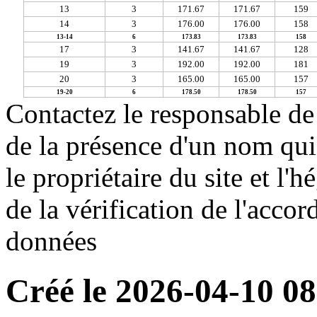
13
3
171.67
171.67
159
14
3
176.00
176.00
158
13-14
6
173.83
173.83
158
17
3
141.67
141.67
128
19
3
192.00
192.00
181
20
3
165.00
165.00
157
19-20
6
178.50
178.50
157
Contactez le responsable de 
de la présence d'un nom qui
le propriétaire du site et l'
de la vérification de l'accor
données
Créé le 2026-04-10 08