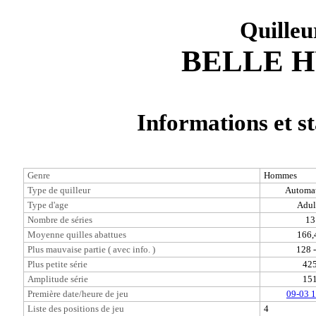
Quille
BELLE H
Informations et st
Genre
Hommes
Type de quilleur
Automa
Type d'age
Adul
Nombre de séries
13
Moyenne quilles abattues
166,
Plus mauvaise partie ( avec info. )
128 -
Plus petite série
42
Amplitude série
15
Première date/heure de jeu
09-03 
Liste des positions de jeu
4