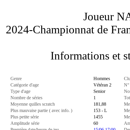
Joueur N
2024-Championnat de Fran
Informations et st
Genre
Hommes
Cl
Catégorie d'age
Vétéran 2
N° 
Type d'age
Senior
Nom
Nombre de séries
1
Tot
Moyenne quilles scratch
181,88
Mei
Plus mauvaise partie ( avec info. )
153 - L
Mei
Plus petite série
1455
Mei
Amplitude série
60
Amp
Première date/heure de jeu
15/06 17:00
Der