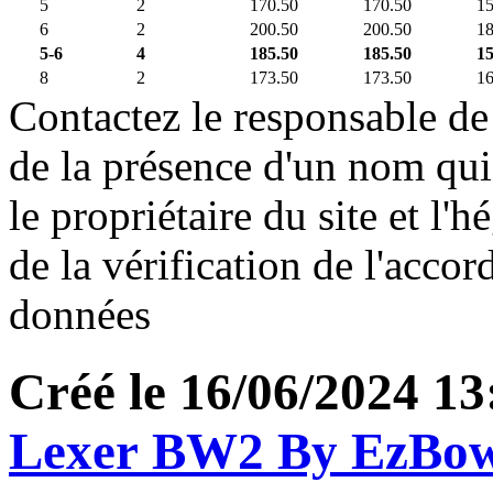
5
2
170.50
170.50
1
6
2
200.50
200.50
1
5-6
4
185.50
185.50
1
8
2
173.50
173.50
1
Contactez le responsable de 
de la présence d'un nom qui
le propriétaire du site et l'
de la vérification de l'accor
données
Créé le 16/06/2024 13
Lexer BW2 By EzBo