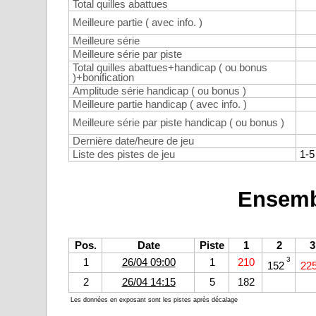
Total quilles abattues
Meilleure partie ( avec info. )
Meilleure série
Meilleure série par piste
Total quilles abattues+handicap ( ou bonus
)+bonification
Amplitude série handicap ( ou bonus )
Meilleure partie handicap ( avec info. )
Meilleure série par piste handicap ( ou bonus )
Dernière date/heure de jeu
Liste des pistes de jeu
1-5
Ensemb
Pos.
Date
Piste
1
2
3
3
1
26/04 09:00
1
210
152
22
2
26/04 14:15
5
182
Les données en exposant sont les pistes après décalage