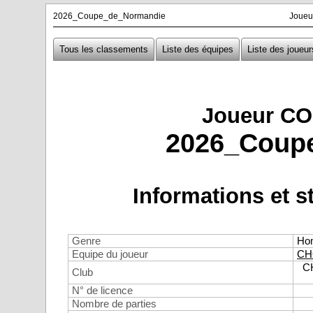
2026_Coupe_de_Normandie
Joue
Tous les classements
Liste des équipes
Liste des joueur
Joueur C
2026_Coup
Informations et st
Genre
Ho
Equipe du joueur
CH
C
Club
N° de licence
Nombre de parties