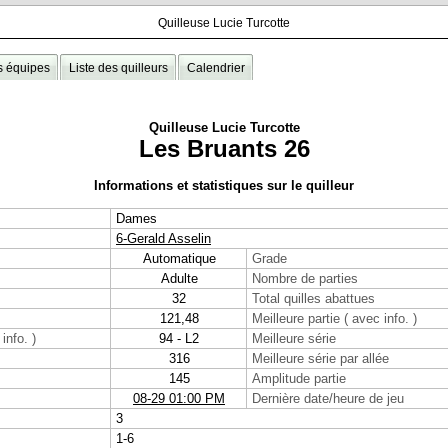
Quilleuse Lucie Turcotte
s équipes
Liste des quilleurs
Calendrier
Quilleuse Lucie Turcotte
Les Bruants 26
Informations et statistiques sur le quilleur
Dames
6-Gerald Asselin
Automatique
Grade
Adulte
Nombre de parties
32
Total quilles abattues
121,48
Meilleure partie ( avec info. )
info. )
94 - L2
Meilleure série
316
Meilleure série par allée
145
Amplitude partie
08-29 01:00 PM
Dernière date/heure de jeu
3
1-6