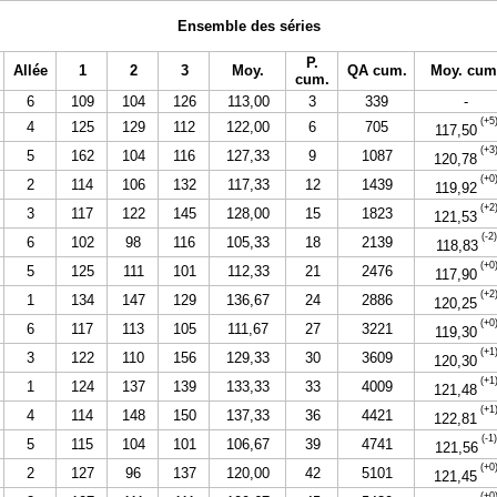
Ensemble des séries
P.
Allée
1
2
3
Moy.
QA cum.
Moy. cum
cum.
6
109
104
126
113,00
3
339
-
(+5
4
125
129
112
122,00
6
705
117,50
(+3
5
162
104
116
127,33
9
1087
120,78
(+0
2
114
106
132
117,33
12
1439
119,92
(+2
3
117
122
145
128,00
15
1823
121,53
(-2)
6
102
98
116
105,33
18
2139
118,83
(+0
5
125
111
101
112,33
21
2476
117,90
(+2
1
134
147
129
136,67
24
2886
120,25
(+0
6
117
113
105
111,67
27
3221
119,30
(+1
3
122
110
156
129,33
30
3609
120,30
(+1
1
124
137
139
133,33
33
4009
121,48
(+1
4
114
148
150
137,33
36
4421
122,81
(-1)
5
115
104
101
106,67
39
4741
121,56
(+0
2
127
96
137
120,00
42
5101
121,45
(+0