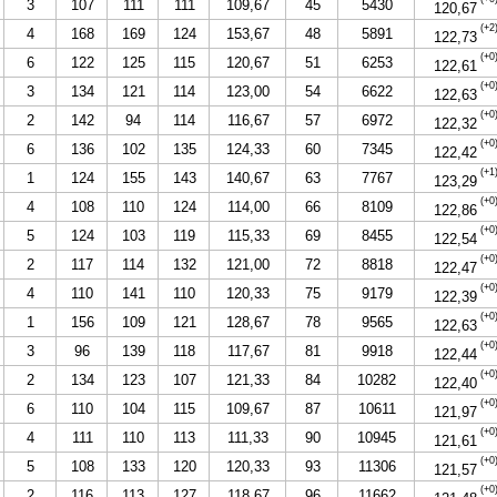
3
107
111
111
109,67
45
5430
120,67
(+2
4
168
169
124
153,67
48
5891
122,73
(+0
6
122
125
115
120,67
51
6253
122,61
(+0
3
134
121
114
123,00
54
6622
122,63
(+0
2
142
94
114
116,67
57
6972
122,32
(+0
6
136
102
135
124,33
60
7345
122,42
(+1
1
124
155
143
140,67
63
7767
123,29
(+0
4
108
110
124
114,00
66
8109
122,86
(+0
5
124
103
119
115,33
69
8455
122,54
(+0
2
117
114
132
121,00
72
8818
122,47
(+0
4
110
141
110
120,33
75
9179
122,39
(+0
1
156
109
121
128,67
78
9565
122,63
(+0
3
96
139
118
117,67
81
9918
122,44
(+0
2
134
123
107
121,33
84
10282
122,40
(+0
6
110
104
115
109,67
87
10611
121,97
(+0
4
111
110
113
111,33
90
10945
121,61
(+0
5
108
133
120
120,33
93
11306
121,57
(+0
2
116
113
127
118,67
96
11662