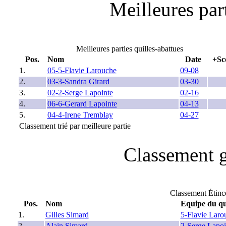
Meilleures part
Meilleures parties quilles-abattues
Pos.
Nom
Date
+Sc
1.
05-5-Flavie Larouche
09-08
2.
03-3-Sandra Girard
03-30
3.
02-2-Serge Lapointe
02-16
4.
06-6-Gerard Lapointe
04-13
5.
04-4-Irene Tremblay
04-27
Classement trié par meilleure partie
Classement g
Classement Étin
Pos.
Nom
Equipe du qu
1.
Gilles Simard
5-Flavie Laro
2.
Alain Simard
2-Serge Lapoi