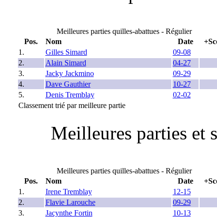
Meilleures parties quilles-abattues - Régulier
Pos.
Nom
Date
+Sc
1.
Gilles Simard
09-08
2.
Alain Simard
04-27
3.
Jacky Jackmino
09-29
4.
Dave Gauthier
10-27
5.
Denis Tremblay
02-02
Classement trié par meilleure partie
Meilleures parties et 
Meilleures parties quilles-abattues - Régulier
Pos.
Nom
Date
+Sc
1.
Irene Tremblay
12-15
2.
Flavie Larouche
09-29
3.
Jacynthe Fortin
10-13