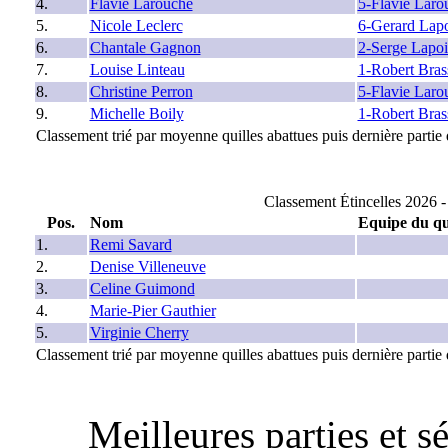
4.
Flavie Larouche
5-Flavie Laro
5.
Nicole Leclerc
6-Gerard Lapo
6.
Chantale Gagnon
2-Serge Lapoi
7.
Louise Linteau
1-Robert Bras
8.
Christine Perron
5-Flavie Laro
9.
Michelle Boily
1-Robert Bras
Classement trié par moyenne quilles abattues puis dernière partie q
Classement Étincelles 2026 -
Pos.
Nom
Equipe du qu
1.
Remi Savard
2.
Denise Villeneuve
3.
Celine Guimond
4.
Marie-Pier Gauthier
5.
Virginie Cherry
Classement trié par moyenne quilles abattues puis dernière partie q
Meilleures parties et 