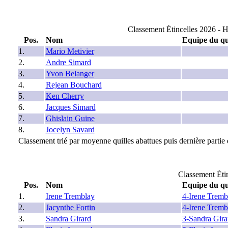
Classement Étincelles 2026 - 
Pos.
Nom
Equipe du qu
1.
Mario Metivier
2.
Andre Simard
3.
Yvon Belanger
4.
Rejean Bouchard
5.
Ken Cherry
6.
Jacques Simard
7.
Ghislain Guine
8.
Jocelyn Savard
Classement trié par moyenne quilles abattues puis dernière partie q
Classement Éti
Pos.
Nom
Equipe du qu
1.
Irene Tremblay
4-Irene Tremb
2.
Jacynthe Fortin
4-Irene Tremb
3.
Sandra Girard
3-Sandra Gira