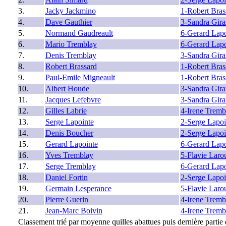
3.
Jacky Jackmino
1-Robert Bras
4.
Dave Gauthier
3-Sandra Gira
5.
Normand Gaudreault
6-Gerard Lapo
6.
Mario Tremblay
6-Gerard Lapo
7.
Denis Tremblay
3-Sandra Gira
8.
Robert Brassard
1-Robert Bras
9.
Paul-Emile Migneault
1-Robert Bras
10.
Albert Houde
3-Sandra Gira
11.
Jacques Lefebvre
3-Sandra Gira
12.
Gilles Labrie
4-Irene Tremb
13.
Serge Lapointe
2-Serge Lapoi
14.
Denis Boucher
2-Serge Lapoi
15.
Gerard Lapointe
6-Gerard Lapo
16.
Yves Tremblay
5-Flavie Laro
17.
Serge Tremblay
6-Gerard Lapo
18.
Daniel Fortin
2-Serge Lapoi
19.
Germain Lesperance
5-Flavie Laro
20.
Pierre Guerin
4-Irene Tremb
21.
Jean-Marc Boivin
4-Irene Tremb
Classement trié par moyenne quilles abattues puis dernière partie q