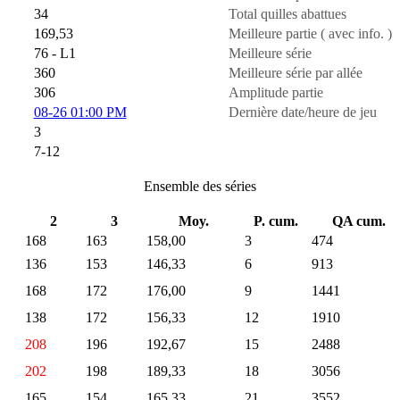
34
Total quilles abattues
169,53
Meilleure partie ( avec info. )
76 - L1
Meilleure série
360
Meilleure série par allée
306
Amplitude partie
08-26 01:00 PM
Dernière date/heure de jeu
3
7-12
Ensemble des séries
2
3
Moy.
P. cum.
QA cum.
168
163
158,00
3
474
136
153
146,33
6
913
168
172
176,00
9
1441
138
172
156,33
12
1910
208
196
192,67
15
2488
202
198
189,33
18
3056
165
154
165,33
21
3552