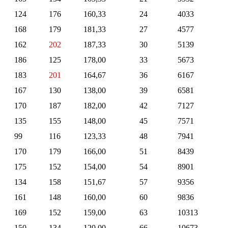
124
176
160,33
24
4033
168
179
181,33
27
4577
162
202
187,33
30
5139
186
125
178,00
33
5673
183
201
164,67
36
6167
167
130
138,00
39
6581
170
187
182,00
42
7127
135
155
148,00
45
7571
99
116
123,33
48
7941
170
179
166,00
51
8439
175
152
154,00
54
8901
134
158
151,67
57
9356
161
148
160,00
60
9836
169
152
159,00
63
10313
150
134
120,00
66
10673