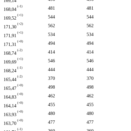
169,14
(-1)
481
481
168,04
(+1)
544
544
169,52
(+2)
562
562
171,30
(+1)
534
534
171,91
(+0)
494
494
171,31
(-2)
414
414
168,74
(+1)
546
546
169,69
(-1)
444
444
168,24
(-2)
370
370
165,44
(+0)
498
498
165,47
(+0)
462
462
164,83
(+0)
455
455
164,14
(+0)
480
480
163,93
(+0)
477
477
163,70
(-1)
360
360