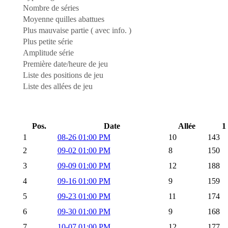
Nombre de séries
Moyenne quilles abattues
Plus mauvaise partie ( avec info. )
Plus petite série
Amplitude série
Première date/heure de jeu
Liste des positions de jeu
Liste des allées de jeu
Pos.
Date
Allée
1
1
08-26 01:00 PM
10
143
2
09-02 01:00 PM
8
150
3
09-09 01:00 PM
12
188
4
09-16 01:00 PM
9
159
5
09-23 01:00 PM
11
174
6
09-30 01:00 PM
9
168
7
10-07 01:00 PM
12
177