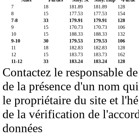
7
18
181.89
181.89
128
8
15
177.53
177.53
154
7-8
33
179.91
179.91
128
9
15
170.73
170.73
106
10
15
188.33
188.33
132
9-10
30
179.53
179.53
106
11
18
182.83
182.83
128
12
15
183.73
183.73
162
11-12
33
183.24
183.24
128
Contactez le responsable de 
de la présence d'un nom qui
le propriétaire du site et l'
de la vérification de l'accor
données