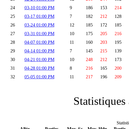
24
03-10 01:00 PM
9
186
153
214
25
03-17 01:00 PM
7
182
212
128
26
03-24 01:00 PM
12
185
172
185
27
03-31 01:00 PM
10
175
205
216
28
04-07 01:00 PM
11
160
203
195
29
04-14 01:00 PM
7
145
215
139
30
04-21 01:00 PM
10
248
212
173
31
04-28 01:00 PM
8
216
165
200
32
05-05 01:00 PM
11
217
196
209
Statistiques 
Statist
Allée
Parties
Moy. Sc
Moy. Hdp
-Partie