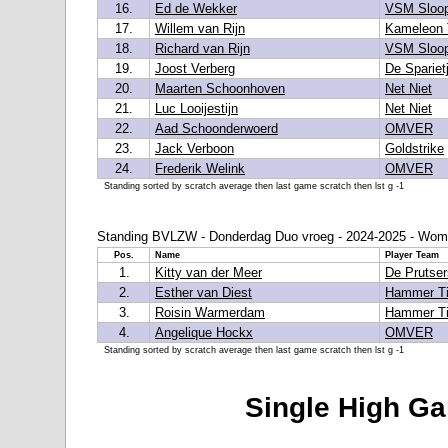
16.
Ed de Wekker
VSM Sloo
17.
Willem van Rijn
Kameleon T
18.
Richard van Rijn
VSM Sloo
19.
Joost Verberg
De Spariet
20.
Maarten Schoonhoven
Net Niet
21.
Luc Looijestijn
Net Niet
22.
Aad Schoonderwoerd
OMVER
23.
Jack Verboon
Goldstrike
24.
Frederik Welink
OMVER
Standing sorted by scratch average then last game scratch then lst g -1
Standing BVLZW - Donderdag Duo vroeg - 2024-2025 - Wo
Pos.
Name
Player Team
1.
Kitty van der Meer
De Prutser
2.
Esther van Diest
Hammer T
3.
Roisin Warmerdam
Hammer T
4.
Angelique Hockx
OMVER
Standing sorted by scratch average then last game scratch then lst g -1
Single High Ga