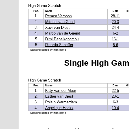
High Game Scratch
Pos.
Name
Date
Hi
1.
Remco Verboon
28-11
2.
Mitchel van Gend
20-3
3.
Xavi van Diest
24-4
4.
Marco van de Griend
6-2
5
Dimi Papaikonomou
16-1
5
Ricardo Scheffer
5-6
Standing sorted by high game
Single High Gam
High Game Scratch
Pos.
Name
Date
Hi
1.
Kitty van der Meer
22-5
2.
Esther van Diest
23-1
3.
Roisin Warmerdam
6-3
4.
Angelique Hockx
10-4
Standing sorted by high game