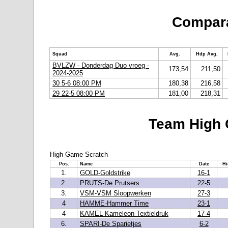
Compara
Squad
Avg.
Hdp Avg.
BVLZW - Donderdag Duo vroeg -
173,54
211,50
2024-2025
30 5-6 08:00 PM
180,38
216,58
29 22-5 08:00 PM
181,00
218,31
Team High 
High Game Scratch
Pos.
Name
Date
Hi
1.
GOLD-Goldstrike
16-1
2.
PRUTS-De Prutsers
22-5
3.
VSM-VSM Sloopwerken
27-3
4
HAMME-Hammer Time
23-1
4
KAMEL-Kameleon Textieldruk
17-4
6.
SPARI-De Sparietjes
6-2