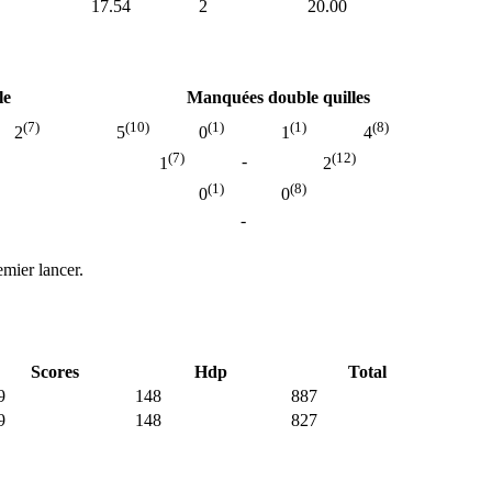
17.54
2
20.00
le
Manquées double quilles
(7)
(10)
(1)
(1)
(8)
2
5
0
1
4
(7)
(12)
-
1
2
(1)
(8)
0
0
-
mier lancer.
Scores
Hdp
Total
9
148
887
9
148
827