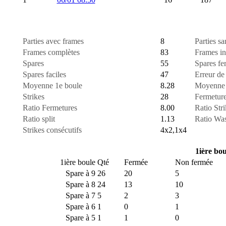
Parties avec frames
8
Parties s
Frames complètes
83
Frames in
Spares
55
Spares fe
Spares faciles
47
Erreur de
Moyenne 1e boule
8.28
Moyenne 1
Strikes
28
Fermetur
Ratio Fermetures
8.00
Ratio Stri
Ratio split
1.13
Ratio Wa
Strikes consécutifs
4x2,1x4
1ière bou
1ière boule
Qté
Fermée
Non fermée
Spare à 9
26
20
5
Spare à 8
24
13
10
Spare à 7
5
2
3
Spare à 6
1
0
1
Spare à 5
1
1
0