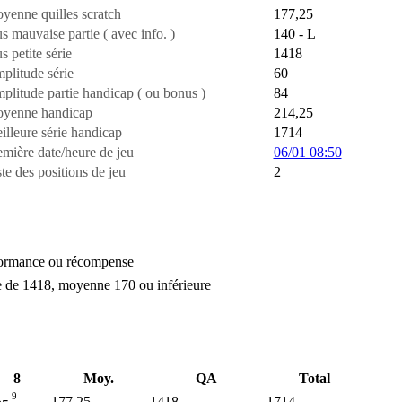
yenne quilles scratch
177,25
s mauvaise partie ( avec info. )
140 - L
s petite série
1418
plitude série
60
plitude partie handicap ( ou bonus )
84
yenne handicap
214,25
illeure série handicap
1714
emière date/heure de jeu
06/01 08:50
te des positions de jeu
2
ormance ou récompense
e de 1418, moyenne 170 ou inférieure
8
Moy.
QA
Total
9
177,25
1418
1714