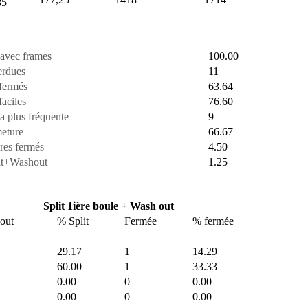
85
 avec frames
100.00
erdues
11
fermés
63.64
aciles
76.60
a plus fréquente
9
eture
66.67
res fermés
4.50
it+Washout
1.25
Split 1ière boule + Wash out
out
% Split
Fermée
% fermée
29.17
1
14.29
60.00
1
33.33
0.00
0
0.00
0.00
0
0.00