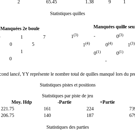
2
65.45
1.38
9
1
Statistiques quilles
Manquées quille seu
Manquées 2e boule
(3)
(3)
-
1
0
0
1
7
(4)
(4)
(3)
0
5
1
0
1
1
1
(1)
(1)
0
0
0
-
cond lancé, YY représente le nombre total de quilles manqué lors du pre
Statistiques pistes et positions
Statistiques par piste de jeu
Moy. Hdp
-Partie
+Partie
221.75
161
224
73
206.75
140
187
67
Statistiques des parties