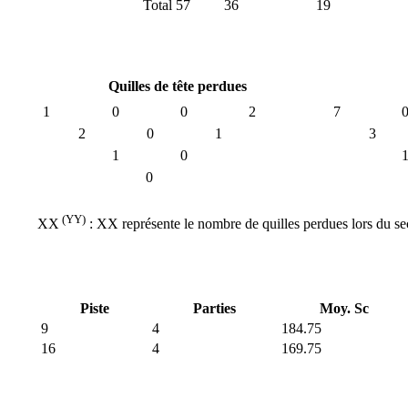
Total
57
36
19
Quilles de tête perdues
1
0
0
2
7
2
0
1
3
1
0
0
(YY)
XX
: XX représente le nombre de quilles perdues lors du se
Piste
Parties
Moy. Sc
9
4
184.75
16
4
169.75