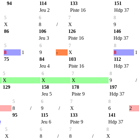
94
114
133
151
Jeu 2
Piste 16
Hdp 37
5
6
7
8
X
8
/
X
9
86
106
126
146
Jeu 3
Piste 16
Hdp 37
5
6
7
8
8
1
9
-
X
8
1
75
84
103
112
Jeu 4
Piste 16
Hdp 37
5
6
7
8
X
X
X
9
/
129
158
178
197
Jeu 5
Piste 9
Hdp 37
5
6
7
8
8
/
9
/
X
6
2
95
115
133
141
0
Jeu 6
Piste 9
Hdp 37
5
6
7
8
X
8
/
8
/
X