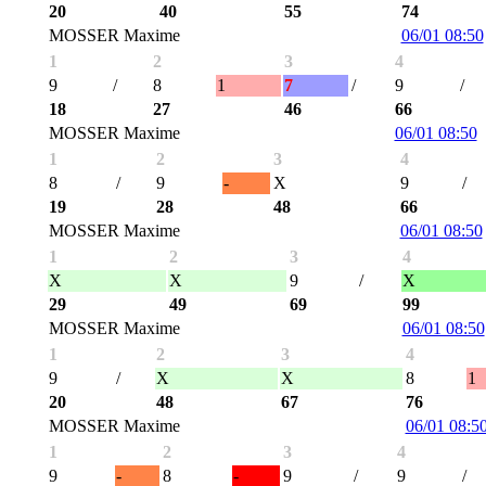
20
40
55
74
MOSSER Maxime
06/01 08:50
1
2
3
4
9
/
8
1
7
/
9
/
18
27
46
66
MOSSER Maxime
06/01 08:50
1
2
3
4
8
/
9
-
X
9
/
19
28
48
66
MOSSER Maxime
06/01 08:50
1
2
3
4
X
X
9
/
X
29
49
69
99
MOSSER Maxime
06/01 08:50
1
2
3
4
9
/
X
X
8
1
20
48
67
76
MOSSER Maxime
06/01 08:5
1
2
3
4
9
-
8
-
9
/
9
/