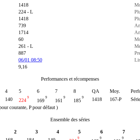
1418
Mo
224 - L
Plu
1418
Plu
739
Am
1714
Am
60
Mo
261 - L
Me
887
Pr
06/01 08:50
Lis
9,16
Performances et récompenses
4
5
6
7
8
QA
Moy.
Perf
9
9
9
9
140
1418
167-P
Séri
224
169
161
185
our courante, P pour défaut )
Ensemble des séries
2
3
4
5
6
7
9
9
9
168
184
140