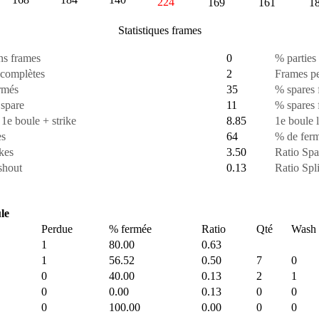
224
169
161
1
Statistiques frames
ans frames
0
% parties
complètes
2
Frames p
rmés
35
% spares 
 spare
11
% spares f
e boule + strike
8.85
1e boule l
es
64
% de ferm
kes
3.50
Ratio Spa
shout
0.13
Ratio Spl
le
Perdue
% fermée
Ratio
Qté
Wash 
1
80.00
0.63
1
56.52
0.50
7
0
0
40.00
0.13
2
1
0
0.00
0.13
0
0
0
100.00
0.00
0
0