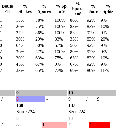
%
Boule
%
%
% Sp.
%
%
Spare
<8
Strikes
Spares
à 9
Joué
Splits
>=8
1
18%
88%
100%
86%
92%
9%
2
20%
75%
100%
83%
83%
10%
1
27%
86%
100%
83%
92%
9%
1
30%
29%
33%
33%
83%
20%
0
64%
50%
67%
50%
92%
9%
2
36%
57%
100%
80%
92%
9%
0
20%
63%
75%
63%
83%
10%
0
45%
67%
0%
67%
92%
9%
7
33%
65%
77%
69%
89%
11%
9
10
/
8
-
9
/
9
168
187
Score 224
Série 224
9
10
/
8
1
7
1