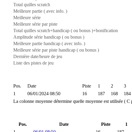
Total quilles scratch
Meilleure partie ( avec info. )
Meilleure série
Meilleure série par piste
Total quilles scratch+handicap ( ou bonus )+bonification
Amplitude série handicap ( ou bonus )
Meilleure partie handicap ( avec info. )
Meilleure série par piste handicap ( ou bonus )
Dernière date/heure de jeu
Liste des pistes de jeu
Pos.
Date
Piste
1
2
3
1
06/01/2024 08:50
16
187
168
184
La colonne moyenne détermine quelle moyenne est utilisée ( C p
Pos.
Date
Piste
1
1
06/01 08:50
16
187