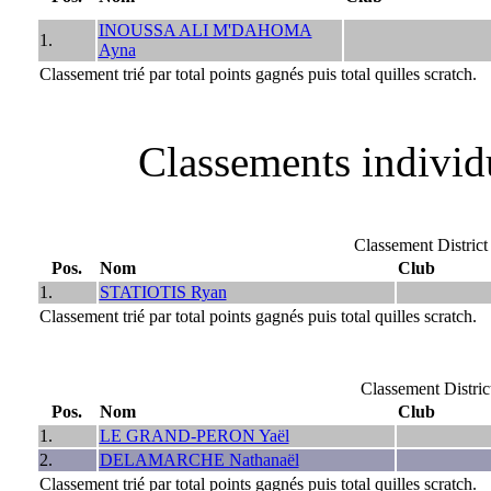
INOUSSA ALI M'DAHOMA
1.
Ayna
Classement trié par total points gagnés puis total quilles scratch.
Classements individ
Classement Distri
Pos.
Nom
Club
1.
STATIOTIS Ryan
Classement trié par total points gagnés puis total quilles scratch.
Classement Distr
Pos.
Nom
Club
1.
LE GRAND-PERON Yaël
2.
DELAMARCHE Nathanaël
Classement trié par total points gagnés puis total quilles scratch.