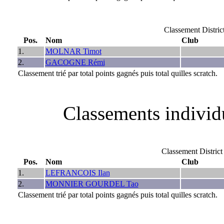
Classement Distri
Pos.
Nom
Club
1.
MOLNAR Timot
2.
GACOGNE Rémi
Classement trié par total points gagnés puis total quilles scratch.
Classements individ
Classement Distri
Pos.
Nom
Club
1.
LEFRANCOIS Ilan
2.
MONNIER GOURDEL Tao
Classement trié par total points gagnés puis total quilles scratch.