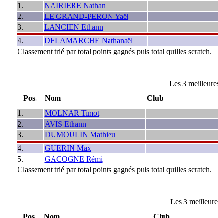
1.
NAIRIERE Nathan
2.
LE GRAND-PERON Yaël
3.
LANCIEN Ethann
4.
DELAMARCHE Nathanaël
Classement trié par total points gagnés puis total quilles scratch.
Les 3 meilleure
Pos.
Nom
Club
1.
MOLNAR Timot
2.
AVIS Ethann
3.
DUMOULIN Mathieu
4.
GUERIN Max
5.
GACOGNE Rémi
Classement trié par total points gagnés puis total quilles scratch.
Les 3 meilleur
Pos.
Nom
Club