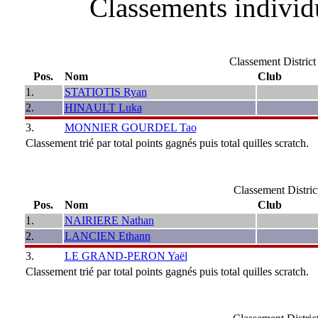
Classements individ
Classement Distri
Pos.
Nom
Club
1.
STATIOTIS Ryan
2.
HINAULT Luka
3.
MONNIER GOURDEL Tao
Classement trié par total points gagnés puis total quilles scratch.
Classement Distr
Pos.
Nom
Club
1.
NAIRIERE Nathan
2.
LANCIEN Ethann
3.
LE GRAND-PERON Yaël
Classement trié par total points gagnés puis total quilles scratch.