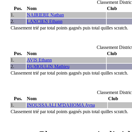
Classement Distr
Pos.
Nom
Club
1.
NAIRIERE Nathan
2.
LANCIEN Ethann
Classement trié par total points gagnés puis total quilles scratch.
Classement Distri
Pos.
Nom
Club
1.
AVIS Ethann
2.
DUMOULIN Mathieu
Classement trié par total points gagnés puis total quilles scratch.
Classement Distr
Pos.
Nom
Club
1.
INOUSSA ALI M'DAHOMA Ayna
Classement trié par total points gagnés puis total quilles scratch.