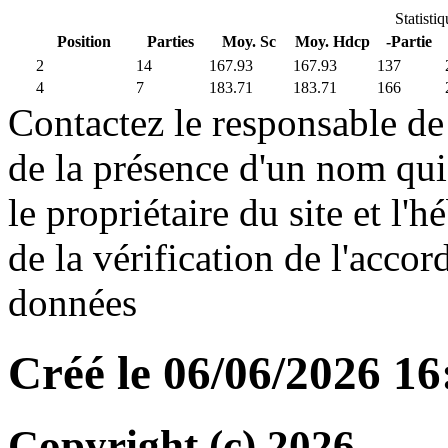
Statisti
Position
Parties
Moy. Sc
Moy. Hdcp
-Partie
2
14
167.93
167.93
137
4
7
183.71
183.71
166
Contactez le responsable de 
de la présence d'un nom qui
le propriétaire du site et l'
de la vérification de l'accor
données
Créé le 06/06/2026 1
Copyright (c) 2026