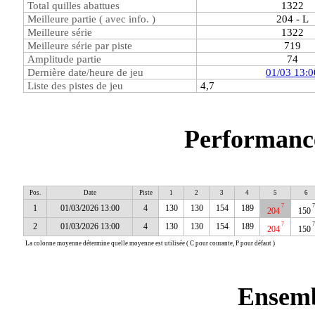
Total quilles abattues
1322
Meilleure partie ( avec info. )
204 - L
Meilleure série
1322
Meilleure série par piste
719
Amplitude partie
74
Dernière date/heure de jeu
01/03 13:0
Liste des pistes de jeu
4,7
Performance
Pos.
Date
Piste
1
2
3
4
5
6
7
7
1
01/03/2026 13:00
4
130
130
154
189
204
150
7
7
2
01/03/2026 13:00
4
130
130
154
189
204
150
La colonne moyenne détermine quelle moyenne est utilisée ( C pour courante, P pour défaut )
Ensemb