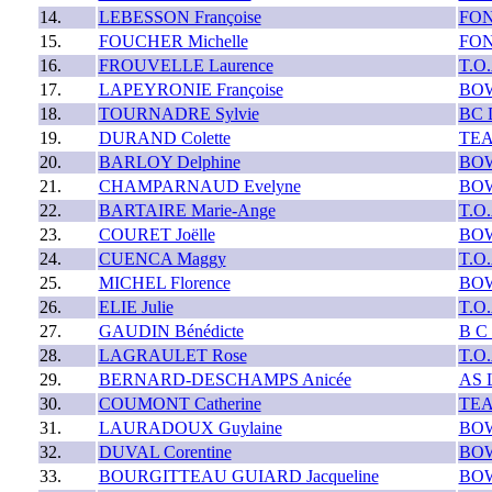
14.
LEBESSON Françoise
FON
15.
FOUCHER Michelle
FON
16.
FROUVELLE Laurence
T.O
17.
LAPEYRONIE Françoise
BOW
18.
TOURNADRE Sylvie
BC 
19.
DURAND Colette
TE
20.
BARLOY Delphine
BO
21.
CHAMPARNAUD Evelyne
BOW
22.
BARTAIRE Marie-Ange
T.O
23.
COURET Joëlle
BOW
24.
CUENCA Maggy
T.O
25.
MICHEL Florence
BOW
26.
ELIE Julie
T.O
27.
GAUDIN Bénédicte
B C
28.
LAGRAULET Rose
T.O
29.
BERNARD-DESCHAMPS Anicée
AS 
30.
COUMONT Catherine
TE
31.
LAURADOUX Guylaine
BO
32.
DUVAL Corentine
BO
33.
BOURGITTEAU GUIARD Jacqueline
BOW