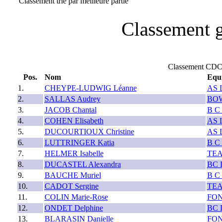
Classement trié par meilleure partie
Classement g
Classement CD
Pos.
Nom
Equi
1.
CHEYPE-LUDWIG Léanne
AS 
2.
SALLAS Audrey
BO
3.
JACOB Chantal
B C
4.
COHEN Elisabeth
AS 
5.
DUCOURTIOUX Christine
AS 
6.
LUTTRINGER Katia
B C
7.
HELMER Isabelle
TE
8.
DUCASTEL Alexandra
BC 
9.
BAUCHE Muriel
B C
10.
CADOT Sergine
TE
11.
COLIN Marie-Rose
FON
12.
ONDET Delphine
BC 
13.
BLARASIN Danielle
FON