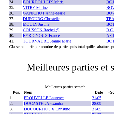
34.
BOURDOULEIX Maria
BC 
35.
VITRY Marine
BO
36.
GANICHOT Anne-Marie
BO
37.
DUFOURG Christelle
TE
38.
MOULY Justine
BC 
39.
COUSSON Rachel @
B C
40.
EYRIGNOUX France
AS 
41.
TOURNADRE Jeanne Marie
BC 
Classement trié par nombre de parties puis total quilles abattues pu
Meilleures parties et 
Meilleures parties scratch
Pos.
Nom
Date
+Sc
1.
FROUVELLE Laurence
31/05
2.
DUCASTEL Alexandra
28/09
3.
DUCOURTIOUX Christine
31/05