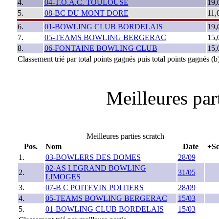
4.
04-T.O.A.C. TOULOUSE
19,
5.
08-BC DU MONT DORE
11,
6.
01-BOWLING CLUB BORDELAIS
19,
7.
05-TEAMS BOWLING BERGERAC
15,
8.
06-FONTAINE BOWLING CLUB
15,
Classement trié par total points gagnés puis total points gagnés 
Meilleures part
Meilleures parties scratch
Pos.
Nom
Date
+Sc
1.
03-BOWLERS DES DOMES
28/09
02-AS LEGRAND BOWLING
2.
31/05
LIMOGES
3.
07-B C POITEVIN POITIERS
28/09
4.
05-TEAMS BOWLING BERGERAC
15/03
5.
01-BOWLING CLUB BORDELAIS
15/03