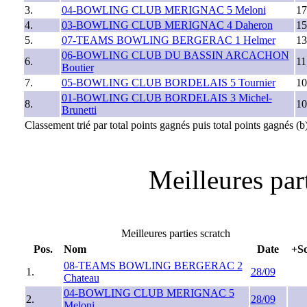
3.
04-BOWLING CLUB MERIGNAC 5 Meloni
17
4.
03-BOWLING CLUB MERIGNAC 4 Daheron
15
5.
07-TEAMS BOWLING BERGERAC 1 Helmer
13
06-BOWLING CLUB DU BASSIN ARCACHON
6.
11
Boutier
7.
05-BOWLING CLUB BORDELAIS 5 Tournier
10
01-BOWLING CLUB BORDELAIS 3 Michel-
8.
10
Brunetti
Classement trié par total points gagnés puis total points gagnés (
Meilleures part
Meilleures parties scratch
Pos.
Nom
Date
+Sc
08-TEAMS BOWLING BERGERAC 2
1.
28/09
Chateau
04-BOWLING CLUB MERIGNAC 5
2.
28/09
Meloni