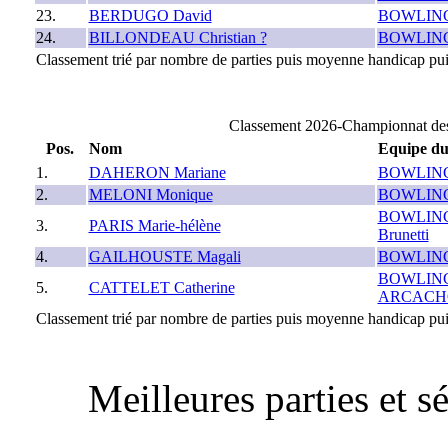
23.
BERDUGO David
BOWLING
24.
BILLONDEAU Christian ?
BOWLING
Classement trié par nombre de parties puis moyenne handicap puis
Classement 2026-Championnat de
Pos.
Nom
Equipe du
1.
DAHERON Mariane
BOWLING
2.
MELONI Monique
BOWLING
BOWLING
3.
PARIS Marie-hélène
Brunetti
4.
GAILHOUSTE Magali
BOWLING
BOWLING
5.
CATTELET Catherine
ARCACHO
Classement trié par nombre de parties puis moyenne handicap puis
Meilleures parties et 