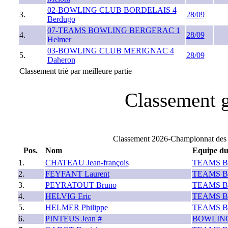
02-BOWLING CLUB BORDELAIS 4
3.
28/09
Berdugo
07-TEAMS BOWLING BERGERAC 1
4.
28/09
Helmer
03-BOWLING CLUB MERIGNAC 4
5.
28/09
Daheron
Classement trié par meilleure partie
Classement g
Classement 2026-Championnat de
Pos.
Nom
Equipe du
1.
CHATEAU Jean-françois
TEAMS B
2.
FEYFANT Laurent
TEAMS B
3.
PEYRATOUT Bruno
TEAMS B
4.
HELVIG Eric
TEAMS B
5.
HELMER Philippe
TEAMS B
6.
PINTEUS Jean #
BOWLING