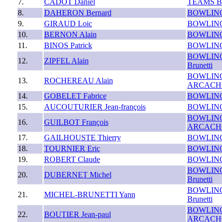
7.
CADOT Daniel
TEAMS B
8.
DAHERON Bernard
BOWLING
9.
GIRAUD Loic
BOWLING
10.
BERNON Alain
BOWLING
11.
BINOS Patrick
BOWLING
BOWLING
12.
ZIPFEL Alain
Brunetti
BOWLING
13.
ROCHEREAU Alain
ARCACHO
14.
GOBELET Fabrice
BOWLING
15.
AUCOUTURIER Jean-françois
BOWLING
BOWLING
16.
GUILBOT François
ARCACHO
17.
GAILHOUSTE Thierry
BOWLING
18.
TOURNIER Eric
BOWLING
19.
ROBERT Claude
BOWLING
BOWLING
20.
DUBERNET Michel
Brunetti
BOWLING
21.
MICHEL-BRUNETTI Yann
Brunetti
BOWLING
22.
BOUTIER Jean-paul
ARCACHO