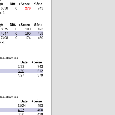
QA
Diff.
+Score
+Série
6538
0
279
743
p.-1
QA
Diff.
+Score
+Série
8675
0
190
493
4647
0
190
439
7408
0
174
460
p.-1
lles-abattues
Date
+Série
2/23
743
3/30
512
4/27
379
lles-abattues
Date
+Série
11/24
493
4/27
460
3/30
439