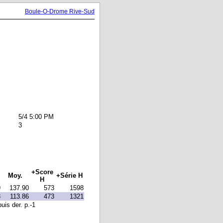
Boule-O-Drome Rive-Sud
5/4 5:00 PM
3
+Score
Moy.
+Série H
H
9
137.90
573
1598
3
113.86
473
1321
uis der. p.-1