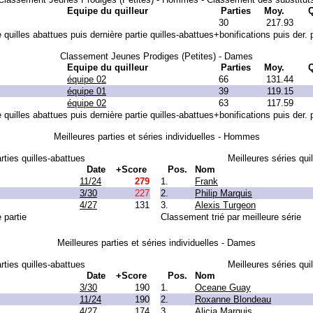
Equipe du quilleur
Parties
Moy.
30
217.93
uilles abattues puis dernière partie quilles-abattues+bonifications puis der. 
Classement Jeunes Prodiges (Petites) - Dames
Equipe du quilleur
Parties
Moy.
équipe 02
66
131.44
équipe 01
39
119.15
équipe 02
63
117.59
uilles abattues puis dernière partie quilles-abattues+bonifications puis der. 
Meilleures parties et séries individuelles - Hommes
rties quilles-abattues
Meilleures séries qui
Date
+Score
Pos.
Nom
11/24
279
1.
Frank
3/30
227
2.
Philip Marquis
4/27
131
3.
Alexis Turgeon
 partie
Classement trié par meilleure série
Meilleures parties et séries individuelles - Dames
rties quilles-abattues
Meilleures séries qui
Date
+Score
Pos.
Nom
3/30
190
1.
Oceane Guay
11/24
190
2.
Roxanne Blondeau
4/27
174
3.
Alicia Marquis