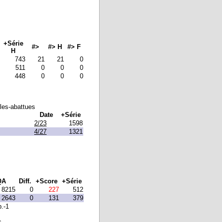
+Série
#>
#> H
#> F
H
743
21
21
0
511
0
0
0
448
0
0
0
lles-abattues
Date
+Série
2/23
1598
4/27
1321
QA
Diff.
+Score
+Série
8215
0
227
512
2643
0
131
379
p.-1
s