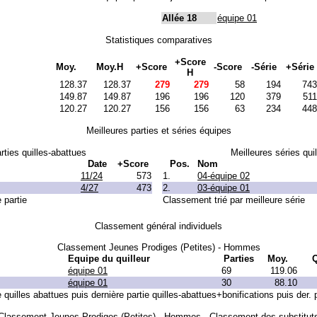
Allée 18
équipe 01
Statistiques comparatives
+Score
Moy.
Moy.H
+Score
-Score
-Série
+Série
H
128.37
128.37
279
279
58
194
743
149.87
149.87
196
196
120
379
511
120.27
120.27
156
156
63
234
448
Meilleures parties et séries équipes
rties quilles-abattues
Meilleures séries qui
Date
+Score
Pos.
Nom
11/24
573
1.
04-équipe 02
4/27
473
2.
03-équipe 01
 partie
Classement trié par meilleure série
Classement général individuels
Classement Jeunes Prodiges (Petites) - Hommes
Equipe du quilleur
Parties
Moy.
équipe 01
69
119.06
équipe 01
30
88.10
uilles abattues puis dernière partie quilles-abattues+bonifications puis der. 
Classement Jeunes Prodiges (Petites) - Hommes - Classement des substitut