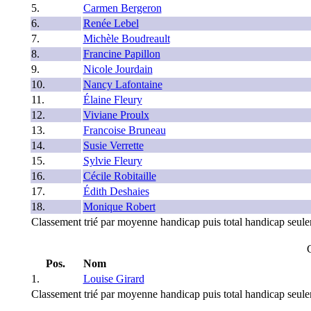
5.
Carmen Bergeron
6.
Renée Lebel
7.
Michèle Boudreault
8.
Francine Papillon
9.
Nicole Jourdain
10.
Nancy Lafontaine
11.
Élaine Fleury
12.
Viviane Proulx
13.
Francoise Bruneau
14.
Susie Verrette
15.
Sylvie Fleury
16.
Cécile Robitaille
17.
Édith Deshaies
18.
Monique Robert
Classement trié par moyenne handicap puis total handicap seul
Pos.
Nom
1.
Louise Girard
Classement trié par moyenne handicap puis total handicap seul