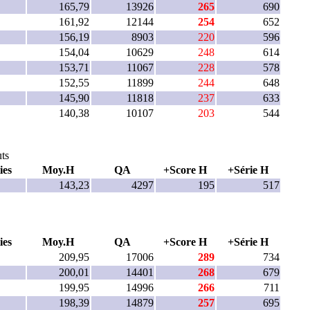
165,79
13926
265
690
161,92
12144
254
652
156,19
8903
220
596
154,04
10629
248
614
153,71
11067
228
578
152,55
11899
244
648
145,90
11818
237
633
140,38
10107
203
544
ts
ies
Moy.H
QA
+Score H
+Série H
143,23
4297
195
517
ies
Moy.H
QA
+Score H
+Série H
209,95
17006
289
734
200,01
14401
268
679
199,95
14996
266
711
198,39
14879
257
695