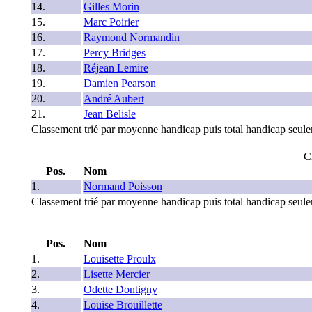
14.
Gilles Morin
15.
Marc Poirier
16.
Raymond Normandin
17.
Percy Bridges
18.
Réjean Lemire
19.
Damien Pearson
20.
André Aubert
21.
Jean Belisle
Classement trié par moyenne handicap puis total handicap seul
C
Pos.
Nom
1.
Normand Poisson
Classement trié par moyenne handicap puis total handicap seul
Pos.
Nom
1.
Louisette Proulx
2.
Lisette Mercier
3.
Odette Dontigny
4.
Louise Brouillette