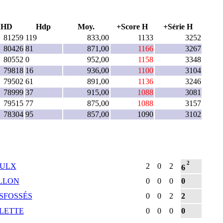
AHD
Hdp
Moy.
+Score H
+Série H
81259
119
833,00
1133
3252
80426
81
871,00
1166
3267
80552
0
952,00
1158
3348
79818
16
936,00
1100
3104
79502
61
891,00
1136
3246
78999
37
915,00
1088
3081
79515
77
875,00
1088
3157
78304
95
857,00
1090
3102
2
OULX
2
0
2
6
LLON
0
0
0
0
SFOSSÉS
0
0
2
2
LETTE
0
0
0
0