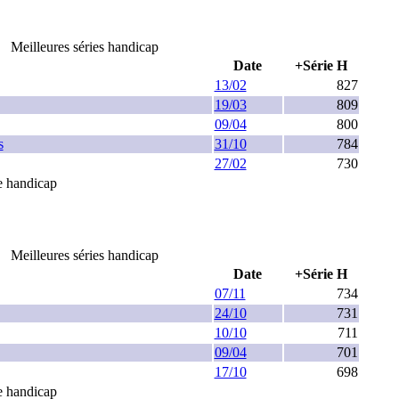
Meilleures séries handicap
Date
+Série H
13/02
827
19/03
809
09/04
800
s
31/10
784
27/02
730
ie handicap
Meilleures séries handicap
Date
+Série H
07/11
734
24/10
731
10/10
711
09/04
701
17/10
698
ie handicap