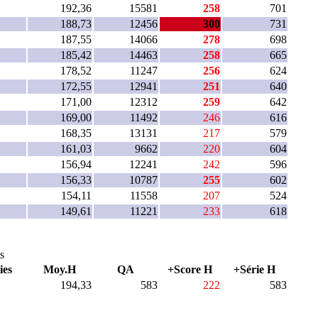
192,36
15581
258
701
188,73
12456
300
731
187,55
14066
278
698
185,42
14463
258
665
178,52
11247
256
624
172,55
12941
251
640
171,00
12312
259
642
169,00
11492
246
616
168,35
13131
217
579
161,03
9662
220
604
156,94
12241
242
596
156,33
10787
255
602
154,11
11558
207
524
149,61
11221
233
618
s
ies
Moy.H
QA
+Score H
+Série H
194,33
583
222
583