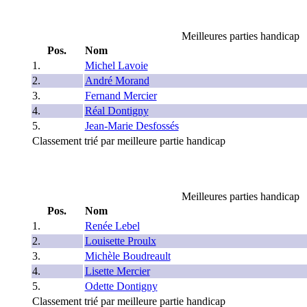
Meilleures parties handicap
Pos.
Nom
1.
Michel Lavoie
2.
André Morand
3.
Fernand Mercier
4.
Réal Dontigny
5.
Jean-Marie Desfossés
Classement trié par meilleure partie handicap
Meilleures parties handicap
Pos.
Nom
1.
Renée Lebel
2.
Louisette Proulx
3.
Michèle Boudreault
4.
Lisette Mercier
5.
Odette Dontigny
Classement trié par meilleure partie handicap