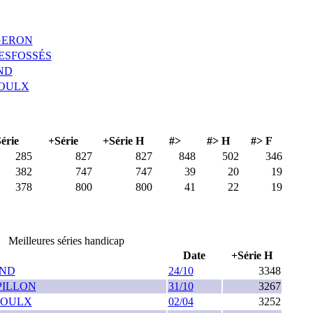
GERON
ESFOSSÉS
ND
ROULX
Série
+Série
+Série H
#>
#> H
#> F
285
827
827
848
502
346
382
747
747
39
20
19
378
800
800
41
22
19
Meilleures séries handicap
Date
+Série H
AND
24/10
3348
PILLON
31/10
3267
ROULX
02/04
3252