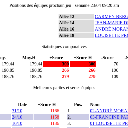
Positions des équipes prochain jeu - semaine 23/04 09:20 am
Allée 12
CARMEN BER
Allée 14
JEAN-MARIE D
Allée 16
ANDRÉ MORA
Allée 18
LOUISETTE P
Statistiques comparatives
oy.
Moy.H
+Score
+Score H
-Score
-
179,44
179,44
300
300
70
190,85
190,85
266
266
106
188,76
188,76
279
279
109
Meilleures parties et séries équipes
Date
+Score H
Pos.
Nom
31/10
1166
1.
02-ANDRÉ MOR
24/10
1158
2.
03-FRANCINE PA
10/10
1136
3.
01-LOUISETTE P