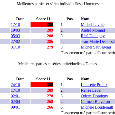
Meilleures parties et séries individuelles - Hommes
Date
+Score H
Pos.
Nom
17/10
300
1.
Michel Lavoie
19/03
289
2.
André Morand
05/03
288
3.
Réal Dontigny
27/02
286
4.
Jean-Marie Desfossé
31/10
279
5.
Michel Sauvageau
Classement trié par meilleure sér
Meilleures parties et séries individuelles - Dames
Date
+Score H
Pos.
Nom
24/10
300
1.
Louisette Proulx
17/10
289
2.
Renée Lebel
02/01
278
3.
Odette Dontigny
02/04
268
4.
Carmen Bergeron
09/01
266
5.
Michèle Boudreault
Classement trié par meilleure sér