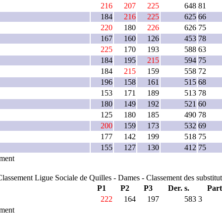
216
207
225
648
81
184
216
225
625
66
220
180
226
626
75
167
160
126
453
78
225
170
193
588
63
184
195
215
594
75
184
215
159
558
72
196
158
161
515
68
153
171
189
513
78
180
149
192
521
60
125
180
185
490
78
200
159
173
532
69
177
142
199
518
75
155
127
130
412
75
ement
Classement Ligue Sociale de Quilles - Dames - Classement des substitut
P1
P2
P3
Der. s.
Part
222
164
197
583
3
ement