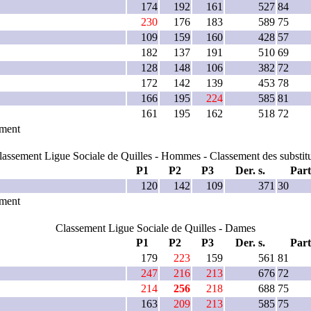
174
192
161
527
84
230
176
183
589
75
109
159
160
428
57
182
137
191
510
69
128
148
106
382
72
172
142
139
453
78
166
195
224
585
81
161
195
162
518
72
ement
lassement Ligue Sociale de Quilles - Hommes - Classement des substitu
P1
P2
P3
Der. s.
Part
120
142
109
371
30
ement
Classement Ligue Sociale de Quilles - Dames
P1
P2
P3
Der. s.
Part
179
223
159
561
81
247
216
213
676
72
214
256
218
688
75
163
209
213
585
75