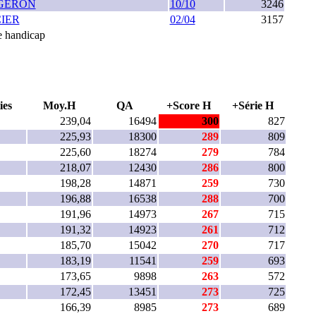
GERON
10/10
3246
CIER
02/04
3157
ie handicap
ies
Moy.H
QA
+Score H
+Série H
239,04
16494
300
827
225,93
18300
289
809
225,60
18274
279
784
218,07
12430
286
800
198,28
14871
259
730
196,88
16538
288
700
191,96
14973
267
715
191,32
14923
261
712
185,70
15042
270
717
183,19
11541
259
693
173,65
9898
263
572
172,45
13451
273
725
166,39
8985
273
689