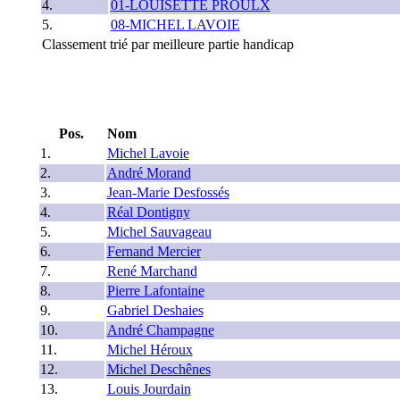
4.
01-LOUISETTE PROULX
5.
08-MICHEL LAVOIE
Classement trié par meilleure partie handicap
Pos.
Nom
1.
Michel Lavoie
2.
André Morand
3.
Jean-Marie Desfossés
4.
Réal Dontigny
5.
Michel Sauvageau
6.
Fernand Mercier
7.
René Marchand
8.
Pierre Lafontaine
9.
Gabriel Deshaies
10.
André Champagne
11.
Michel Héroux
12.
Michel Deschênes
13.
Louis Jourdain