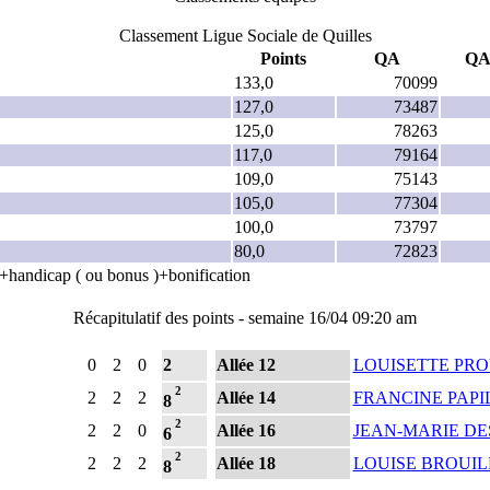
Classement Ligue Sociale de Quilles
Points
QA
Q
133,0
70099
127,0
73487
125,0
78263
117,0
79164
109,0
75143
105,0
77304
100,0
73797
80,0
72823
es+handicap ( ou bonus )+bonification
Récapitulatif des points - semaine 16/04 09:20 am
0
2
0
2
Allée 12
LOUISETTE PR
2
2
2
2
Allée 14
FRANCINE PAPI
8
2
2
2
0
Allée 16
JEAN-MARIE DE
6
2
2
2
2
Allée 18
LOUISE BROUIL
8