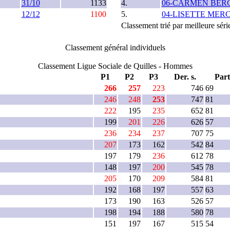
31/10
1133
4.
06-CARMEN BER
12/12
1100
5.
04-LISETTE MER
Classement trié par meilleure sér
Classement général individuels
Classement Ligue Sociale de Quilles - Hommes
P1
P2
P3
Der. s.
Part
266
257
223
746
69
246
248
253
747
81
222
195
235
652
81
199
201
226
626
57
236
234
237
707
75
207
173
162
542
84
197
179
236
612
78
148
197
200
545
78
205
170
209
584
81
192
168
197
557
63
173
190
163
526
57
198
194
188
580
78
151
197
167
515
54