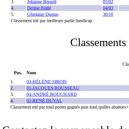
3.
Johanne Breault
05/02
4.
Denise Paillé
04/03
5.
Ghislaine Dumas
30/10
Classement trié par meilleure partie handicap
Classements 
Cla
Pos.
Nom
1.
03-HÉLÈNE SIROIS
2.
01-JACQUES ROUSSEAU
3.
04-ANDRÉ BOUCHARD
4.
02-RENÉ DUVAL
Classement trié par total points gagnés puis total quilles abattue