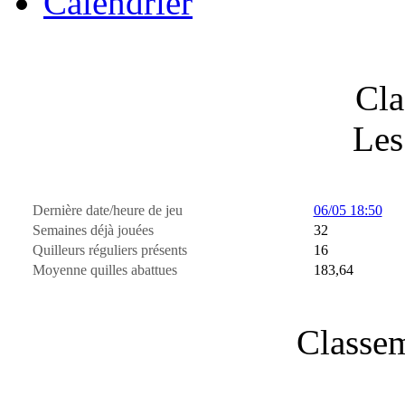
Calendrier
Cla
Les
Dernière date/heure de jeu
06/05 18:50
Semaines déjà jouées
32
Quilleurs réguliers présents
16
Moyenne quilles abattues
183,64
Classem