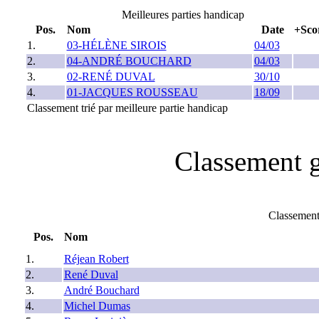
Meilleures parties handicap
Pos.
Nom
Date
+Sco
1.
03-HÉLÈNE SIROIS
04/03
2.
04-ANDRÉ BOUCHARD
04/03
3.
02-RENÉ DUVAL
30/10
4.
01-JACQUES ROUSSEAU
18/09
Classement trié par meilleure partie handicap
Classement g
Classement
Pos.
Nom
1.
Réjean Robert
2.
René Duval
3.
André Bouchard
4.
Michel Dumas