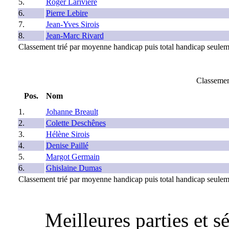
5.
Roger Larivière
6.
Pierre Lebire
7.
Jean-Yves Sirois
8.
Jean-Marc Rivard
Classement trié par moyenne handicap puis total handicap seulem
Classemen
Pos.
Nom
1.
Johanne Breault
2.
Colette Deschênes
3.
Hélène Sirois
4.
Denise Paillé
5.
Margot Germain
6.
Ghislaine Dumas
Classement trié par moyenne handicap puis total handicap seulem
Meilleures parties et 