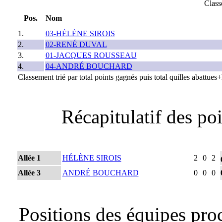
Class
Pos.
Nom
1.
03-HÉLÈNE SIROIS
2.
02-RENÉ DUVAL
3.
01-JACQUES ROUSSEAU
4.
04-ANDRÉ BOUCHARD
Classement trié par total points gagnés puis total quilles abattue
Récapitulatif des po
Allée 1
HÉLÈNE SIROIS
2
0
2
Allée 3
ANDRÉ BOUCHARD
0
0
0
Positions des équipes pro