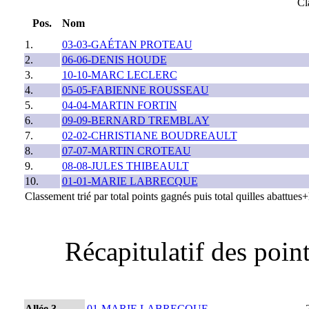
Cl
Pos.
Nom
1.
03-03-GAÉTAN PROTEAU
2.
06-06-DENIS HOUDE
3.
10-10-MARC LECLERC
4.
05-05-FABIENNE ROUSSEAU
5.
04-04-MARTIN FORTIN
6.
09-09-BERNARD TREMBLAY
7.
02-02-CHRISTIANE BOUDREAULT
8.
07-07-MARTIN CROTEAU
9.
08-08-JULES THIBEAULT
10.
01-01-MARIE LABRECQUE
Classement trié par total points gagnés puis total quilles abattue
Récapitulatif des poi
Allée 3
01-MARIE LABRECQUE