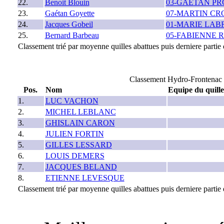
22.
Benoit Blouin
03-GAÉTAN P
23.
Gaétan Goyette
07-MARTIN C
24.
Jacques Gobeil
01-MARIE LA
25.
Bernard Barbeau
05-FABIENNE 
Classement trié par moyenne quilles abattues puis derniere partie q
Classement Hydro-Frontenac 
Pos.
Nom
Equipe du quill
1.
LUC VACHON
2.
MICHEL LEBLANC
3.
GHISLAIN CARON
4.
JULIEN FORTIN
5.
GILLES LESSARD
6.
LOUIS DEMERS
7.
JACQUES BELAND
8.
ETIENNE LEVESQUE
Classement trié par moyenne quilles abattues puis derniere partie q