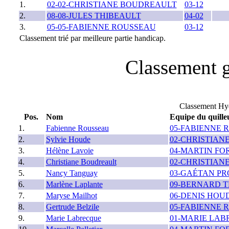
1.
02-02-CHRISTIANE BOUDREAULT
03-12
2.
08-08-JULES THIBEAULT
04-02
3.
05-05-FABIENNE ROUSSEAU
03-12
Classement trié par meilleure partie handicap.
Classement g
Classement Hy
Pos.
Nom
Equipe du quille
1.
Fabienne Rousseau
05-FABIENNE 
2.
Sylvie Houde
02-CHRISTIAN
3.
Hélène Lavoie
04-MARTIN FO
4.
Christiane Boudreault
02-CHRISTIAN
5.
Nancy Tanguay
03-GAÉTAN P
6.
Marlène Laplante
09-BERNARD 
7.
Maryse Mailhot
06-DENIS HOU
8.
Gertrude Belzile
05-FABIENNE 
9.
Marie Labrecque
01-MARIE LA