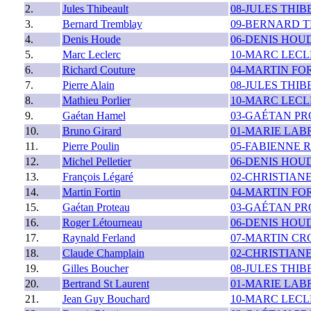
2.
Jules Thibeault
08-JULES THI
3.
Bernard Tremblay
09-BERNARD 
4.
Denis Houde
06-DENIS HOU
5.
Marc Leclerc
10-MARC LEC
6.
Richard Couture
04-MARTIN FO
7.
Pierre Alain
08-JULES THI
8.
Mathieu Porlier
10-MARC LEC
9.
Gaétan Hamel
03-GAÉTAN P
10.
Bruno Girard
01-MARIE LA
11.
Pierre Poulin
05-FABIENNE 
12.
Michel Pelletier
06-DENIS HOU
13.
François Légaré
02-CHRISTIAN
14.
Martin Fortin
04-MARTIN FO
15.
Gaétan Proteau
03-GAÉTAN P
16.
Roger Létourneau
06-DENIS HOU
17.
Raynald Ferland
07-MARTIN C
18.
Claude Champlain
02-CHRISTIAN
19.
Gilles Boucher
08-JULES THI
20.
Bertrand St Laurent
01-MARIE LA
21.
Jean Guy Bouchard
10-MARC LEC