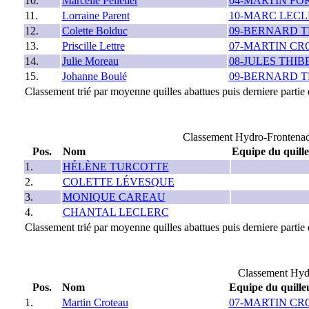
10.
Marcelle Pelletier
04-MARTIN FO
11.
Lorraine Parent
10-MARC LEC
12.
Colette Bolduc
09-BERNARD 
13.
Priscille Lettre
07-MARTIN C
14.
Julie Moreau
08-JULES THI
15.
Johanne Boulé
09-BERNARD 
Classement trié par moyenne quilles abattues puis derniere partie q
Classement Hydro-Frontenac 
Pos.
Nom
Equipe du quill
1.
HÉLÈNE TURCOTTE
2.
COLETTE LÉVESQUE
3.
MONIQUE CAREAU
4.
CHANTAL LECLERC
Classement trié par moyenne quilles abattues puis derniere partie q
Classement Hyd
Pos.
Nom
Equipe du quille
1.
Martin Croteau
07-MARTIN C